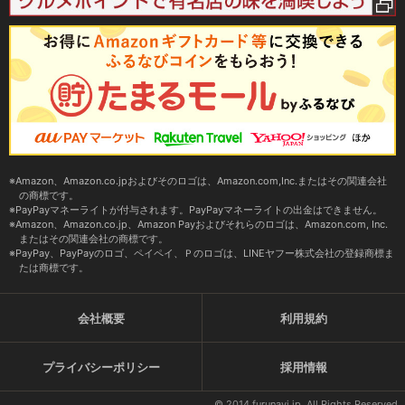
Amazon、Amazon.co.jpおよびそのロゴは、Amazon.com,Inc.またはその関連会社
の商標です。
PayPayマネーライトが付与されます。PayPayマネーライトの出金はできません。
Amazon、Amazon.co.jp、Amazon Payおよびそれらのロゴは、Amazon.com, Inc.
またはその関連会社の商標です。
PayPay、PayPayのロゴ、ペイペイ、Ｐのロゴは、LINEヤフー株式会社の登録商標ま
たは商標です。
会社概要
利用規約
プライバシーポリシー
採用情報
© 2014 furunavi.jp, All Rights Reserved.