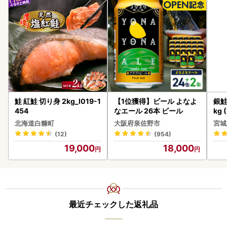
鮭 紅鮭 切り身 2kg_I019-1
【1位獲得】ビール よなよ
銀鮭
454
なエール 26本 ビール
kg 
北海道白糠町
大阪府泉佐野市
宮城
(12)
(954)
19,000
18,000
最近チェックした返礼品