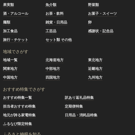
果実類
魚介類
野菜類
酒・アルコール
お茶・飲料
お菓子・スイーツ
麺類
雑貨・日用品
卵
加工食品
工芸品
感謝状・記念品
旅行・チケット
セット類 その他
地域でさがす
地域一覧
北海道地方
東北地方
関東地方
中部地方
近畿地方
中国地方
四国地方
九州地方
おすすめ特集でさがす
おすすめ特集一覧
訳あり返礼品特集
担当者おすすめ特集
定期便特集
地元が誇る家電特集
日用品・消耗品特集
ふるなび限定特集
ふるさと納税を知る