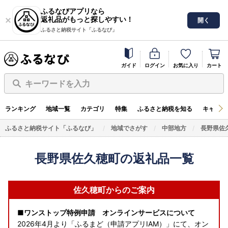
ふるなびアプリなら
返礼品がもっと探しやすい！
開く
ふるさと納税サイト「ふるなび」
ガイド
ログイン
お気に入り
カート
キーワードを入力
ランキング
地域一覧
カテゴリ
特集
ふるさと納税を知る
キャンペ
ふるさと納税サイト「ふるなび」
地域でさがす
中部地方
長野県佐
長野県佐久穂町の返礼品一覧
佐久穂町からのご案内
■ワンストップ特例申請 オンラインサービスについて
2026年4月より「ふるまど（申請アプリIAM）」にて、オン