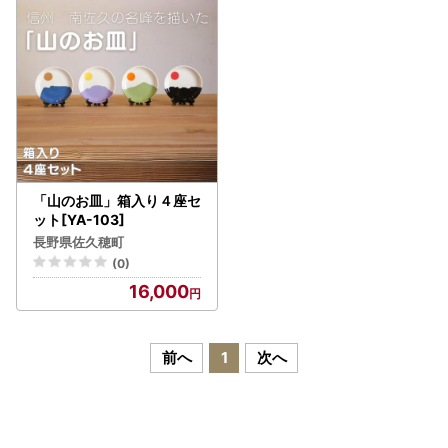
「山のお皿」箱入り４座セ
ット[YA-103]
長野県佐久穂町
(0)
16,000
前へ
1
次へ