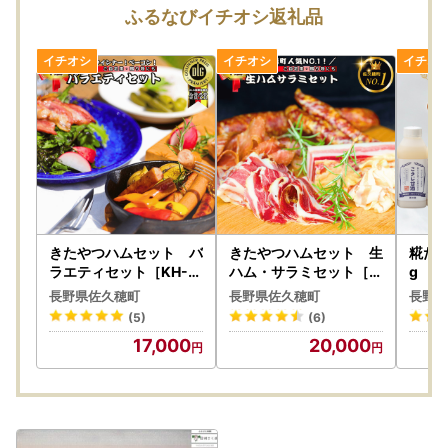
■ふるさと納税の返礼品は一時所得に該当します
ふるなびイチオシ返礼品
ふるさと納税寄付につきましては、経済的利益の無償の供与
として行われており、返礼品の送付がある場合でも、ご寄付
をいただいた対価ではなく別途の行為となるため、ふるさと
納税の返礼品は一時所得に該当します。
きたやつハムセット バ
きたやつハムセット 生
糀だけ
ラエティセット［KH-1
ハム・サラミセット［K
g 6
08］
H-110］
］
長野県佐久穂町
長野県佐久穂町
長野県
(5)
(6)
17,000
20,000