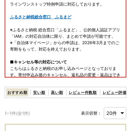
ラインワンストップ特例申請に対応しております。
ふるさと納税総合窓口 ふるまど
※ふるさと納税 総合窓口「ふるまど」、公的個人認証アプリ
「IAM」の対応自治体に限り、まとめて申請が可能です。
※「自治体マイページ」からの申請は、2026年3月までのご
寄附をもって、対応を終えております。
■キャンセル等の対応について
こちらはふるさと納税のお申し込みページとなっておりま
す。寄付申込み後のキャンセル、返礼品の変更・返品はでき
ません。あらかじめご了承ください。
おすすめ順
安い順
高い順
レビュー件数順
レビュー評価順
■クール便について
誠に申し訳ございませんが、
「クール便」の品物については
離島への配送が承れません。
1
~
1
件(全
1
件)
表示切替：
お申込み前にお選びいただく品物の温度帯のご確認をお願い
いたします。