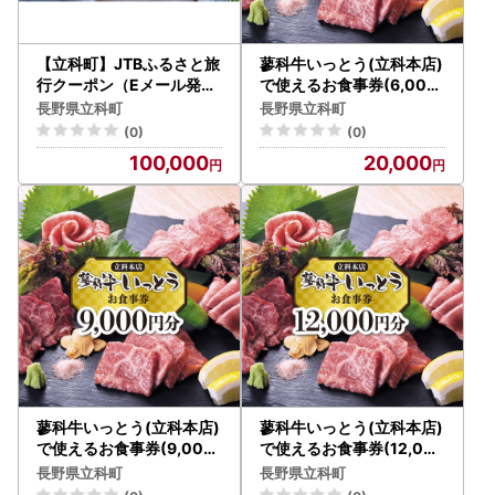
【立科町】JTBふるさと旅
蓼科牛いっとう(立科本店)
行クーポン（Eメール発行
で使えるお食事券(6,000
）30,000円分
円分)
長野県立科町
長野県立科町
(0)
(0)
100,000
20,000
蓼科牛いっとう(立科本店)
蓼科牛いっとう(立科本店)
で使えるお食事券(9,000
で使えるお食事券(12,000
円分)
円分)
長野県立科町
長野県立科町