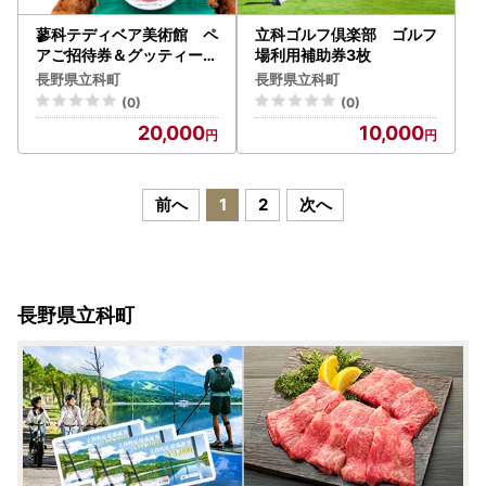
蓼科テディベア美術館 ペ
立科ゴルフ倶楽部 ゴルフ
アご招待券＆グッティー館
場利用補助券3枚
長ぬいぐるみセット
長野県立科町
長野県立科町
(0)
(0)
20,000
10,000
前へ
1
2
次へ
長野県立科町