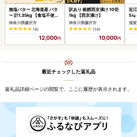
無塩バター 北海道産 バタ
訳あり 銀鱈西京漬け 10切
近江
ー 計1.35kg 【食塩不使用
1kg 【西京漬け】
5㎏
】
菜 
神奈川県藤沢市
神奈川県藤沢市
滋賀
(4)
(14)
12,000
10,000
最近チェックした返礼品
返礼品詳細ページの閲覧で、ここに履歴が表示されます。