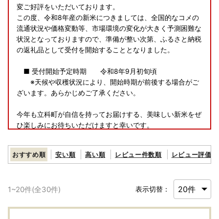
変ご好評をいただいております。
この度、令和8年産の新米につきましては、全国的なコメの
流通状況や価格変動等、市場環境の変化が大きく予測困難な
状況となっておりますので、準備が整い次第、ふるさと納税
の返礼品として受付を開始することとなりました。
■ 受付開始予定時期 令和8年9月初旬頃
※天候や収穫状況により、開始時期が前後する場合がご
ざいます。あらかじめご了承ください。
今年も立科町が自信を持ってお届けする、美味しい新米をぜ
ひ楽しみにお待ちいただけますと幸いです。
今後とも、長野県立科町への変わらぬご支援を賜りますよう
お願い申し上げます。
おすすめ順
安い順
高い順
レビュー件数順
レビュー評価順
1
~
20
件(全
30
件)
表示切替：