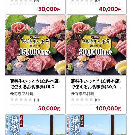
(0)
(0)
30,000
40,000
蓼科牛いっとう(立科本店)
蓼科牛いっとう(立科本店)
で使えるお食事券(15,000
で使えるお食事券(30,00
円分)
0円分)
長野県立科町
長野県立科町
(0)
(0)
50,000
100,000