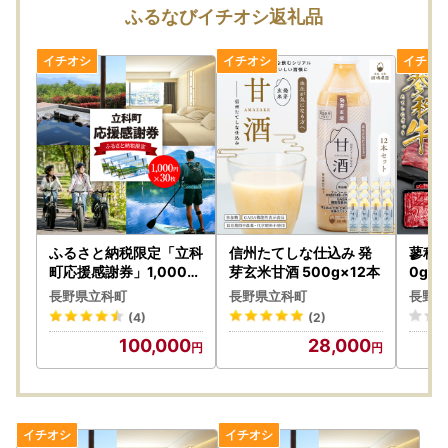
ふるなびイチオシ返礼品
ふるさと納税限定「立科
信州たてしな仕込み 発
蓼科
町応援感謝券」1,000円
芽玄米甘酒 500g×12本
0g×2
×30枚
長野県立科町
長野県立科町
長野県
(4)
(2)
100,000
28,000