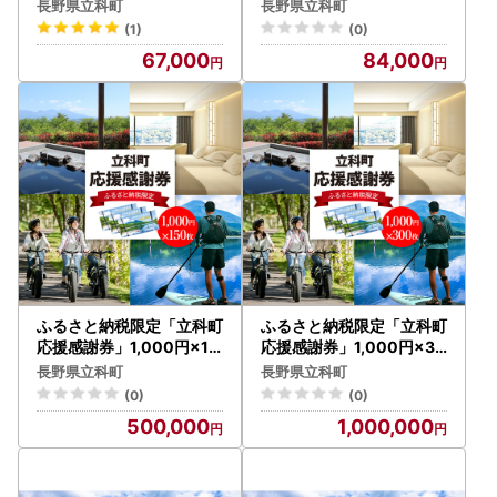
枚
枚
長野県立科町
長野県立科町
(1)
(0)
67,000
84,000
ふるさと納税限定「立科町
ふるさと納税限定「立科町
応援感謝券」1,000円×15
応援感謝券」1,000円×30
0枚
0枚
長野県立科町
長野県立科町
(0)
(0)
500,000
1,000,000