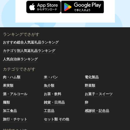
ランキングでさがす
おすすめ総合人気返礼品ランキング
カテゴリ別人気返礼品ランキング
人気自治体ランキング
カテゴリでさがす
肉・ハム類
米・パン
電化製品
果実類
魚介類
野菜類
酒・アルコール
お茶・飲料
お菓子・スイーツ
麺類
雑貨・日用品
卵
加工食品
工芸品
感謝状・記念品
旅行・チケット
セット類 その他