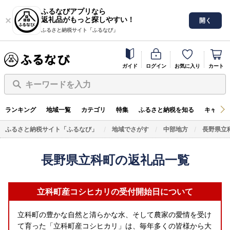
ふるなびアプリなら
返礼品がもっと探しやすい！
開く
ふるさと納税サイト「ふるなび」
ガイド
ログイン
お気に入り
カート
キーワードを入力
ランキング
地域一覧
カテゴリ
特集
ふるさと納税を知る
キャンペ
ふるさと納税サイト「ふるなび」
地域でさがす
中部地方
長野県立
長野県立科町の返礼品一覧
立科町産コシヒカリの受付開始日について
立科町の豊かな自然と清らかな水、そして農家の愛情を受け
て育った「立科町産コシヒカリ」は、毎年多くの皆様から大