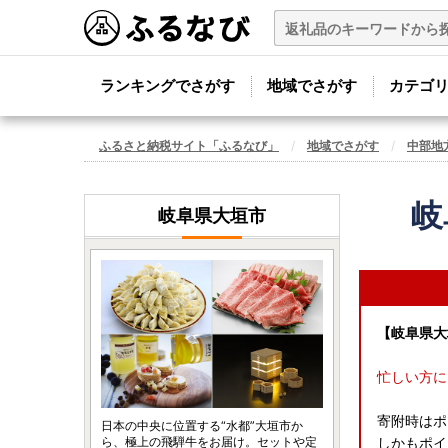
ランキングでさがす
地域でさがす
カテゴ
ふるさと納税サイト「ふるなび」
地域でさがす
中部地
岐
岐阜県大垣市
【岐阜県大
忙しい方に
寄附時はポ
日本の中央に位置する“水都”大垣市か
ら、極上の飛騨牛をお届け。セットや定
しかもポイ