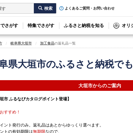
よくあるご質問・お問い合わせ
リでさがす
特集でさがす
ふるさと納税を知る
オリ
方
岐阜県大垣市
加工食品
の返礼品一覧
阜県大垣市のふるさと納税で
大垣市からのご案内
垣市 ふるなびカタログポイント登場】
おすすめ！
イント発行のみ。返礼品はあとからゆっくり選べます。
ントの有効期限は
無期限
なので、