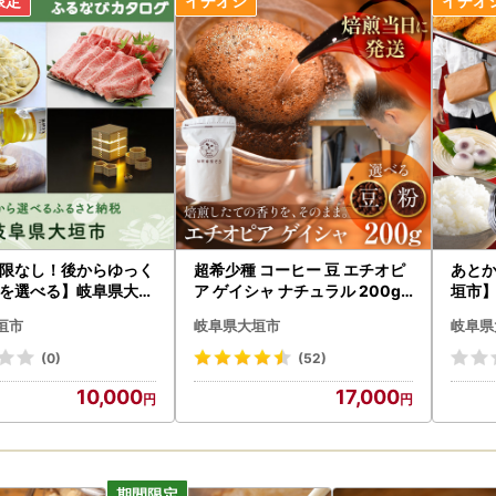
限なし！後からゆっく
超希少種 コーヒー 豆 エチオピ
あとか
を選べる】岐阜県大垣
ア ゲイシャ ナチュラル 200g
垣市】
グポイント
｜コーヒー
ログ 
垣市
岐阜県大垣市
岐阜県
る
(0)
(52)
10,000
17,000