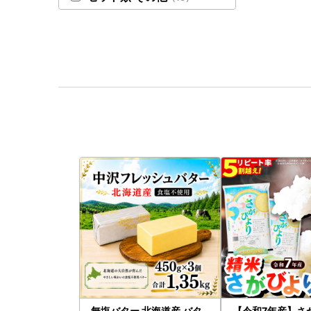
無塩バター 北海道産 バタ
【令和7年産】さ