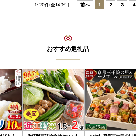
1
~
20
件(全
149
件)
前へ
1
2
3
4
おすすめ返礼品
がびより
近江野菜詰め合せセット 1.
おせち 京都三千院の里