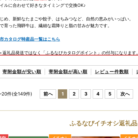
イルに合わせて好きなタイミングで交換OK♪
じめ、新鮮なたまごや餃子、はちみつなど、自然の恵みがいっぱい。
で育った飛騨牛は、繊細な霜降りと脂の甘みが魅力です。
市カタログ特産品一覧はこちら
＝返礼品発送ではなく「ふるなびカタログポイント」の付与になります
0,000円から、会員登録（無料）が必要です。
寄附金額が
安い順
寄附金額が
高い順
レビュー件数順
ら
~
20
件(全
149
件)
前へ
1
2
3
4
5
次へ
ふるなびイチオシ返礼品