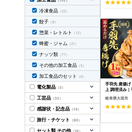
（152）
冷凍食品
（22）
餃子
（9）
惣菜・レトルト
（12）
蜂蜜・ジャム
（21）
ナッツ類
（77）
その他の加工食品
（5）
加工食品のセット
（6）
手羽先 唐揚げ 
電化製品
（3）
上 調理済み｜
工芸品
岐阜県大垣市
（32）
感謝状・記念品
（14）
旅行・チケット
（80）
セット類 その他
（16）