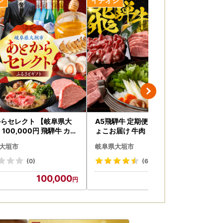
らセレクト 【岐阜県大
A5飛騨牛 定期便 5回 ちょこち
【
 100,000円 飛騨牛 カタ
ょこお届け 牛肉｜ 定期便
ド 
牛肉 定期便 あとから選べ
大垣市
岐阜県大垣市
岐
(0)
(62)
100,000
60,000