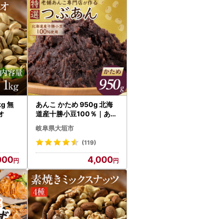
 無
あんこ かため 950g 北海
オ
道産十勝小豆100％｜あん
こ
岐阜県大垣市
(119)
000
4,000