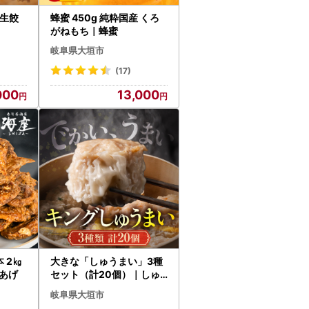
の生餃
蜂蜜 450g 純粋国産 くろ
がねもち｜蜂蜜
岐阜県大垣市
(17)
000
13,000
 2㎏
大きな「しゅうまい」3種
あげ
セット（計20個）｜しゅ
うまい
岐阜県大垣市