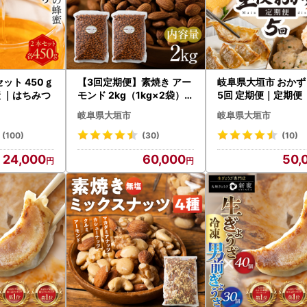
ット 450ｇ
【3回定期便】素焼き アー
岐阜県大垣市 おかず
産 ｜はちみつ
モンド 2kg（1kg×2袋）｜
5回 定期便｜定期便
定期便
岐阜県大垣市
岐阜県大垣市
(100)
(30)
(10)
24,000
60,000
50,