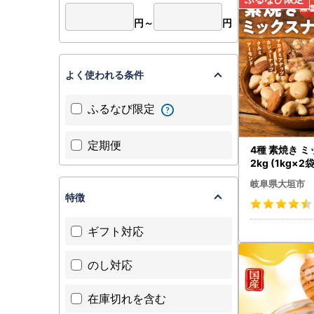
円～
円
よく使われる条件
ふるなび限定
定期便
4種 素焼き 
2kg (1kg×
ナッツ
岐阜県大垣市
特徴
ギフト対応
のし対応
在庫切れを含む