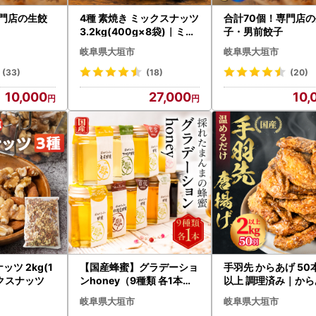
専門店の生餃
4種 素焼き ミックスナッツ
合計70個！専門店
3.2kg(400g×8袋)｜ミッ
子・男前餃子
クスナッツ
岐阜県大垣市
岐阜県大垣市
(33)
(18)
(20)
10,000
27,000
10,
ッツ 2kg(1
【国産蜂蜜】グラデーショ
手羽先 からあげ 50本
ックスナッツ
ンhoney（9種類 各1本）
以上 調理済み｜から
｜蜂蜜
岐阜県大垣市
岐阜県大垣市