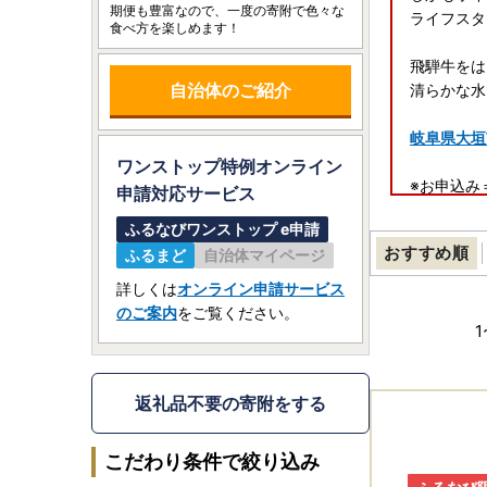
期便も豊富なので、一度の寄附で色々な
ライフスタ
食べ方を楽しめます！
飛騨牛をは
自治体のご紹介
清らかな水
岐阜県大垣
ワンストップ特例オンライン
※お申込み
申請
対応サービス
※寄附は1
ふるなびワンストップ e申請
おすすめ順
ふるまど
自治体マイページ
詳細はこち
詳しくは
オンライン申請サービス
のご案内
をご覧ください。
1
返礼品不要の寄附をする
こだわり条件で絞り込み