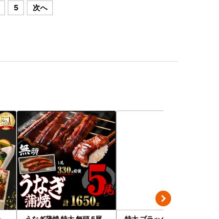
5
次へ
＆
うなぎ蒲焼 特大 無頭 5尾
特大 ブラックタイガー 無