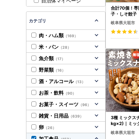
自治体マイページ
合計70個！
子・しそ餃子
カテゴリ
岐阜県大垣市
肉・ハム類
（169）
米・パン
（28）
魚介類
（17）
野菜類
（16）
酒・アルコール
（13）
お茶・飲料
（90）
お菓子・スイーツ
（96）
雑貨・日用品
（639）
3種 ミックスナ
kg×2)｜ミ
卵
（26）
岐阜県大垣市
加工食品