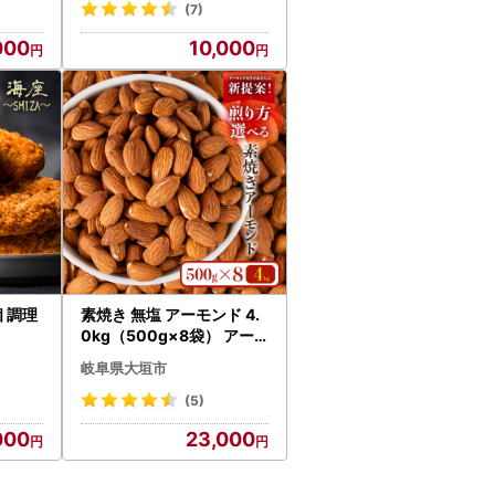
(7)
000
10,000
個 調理
素焼き 無塩 アーモンド 4.
0kg（500g×8袋） アー
モンド
岐阜県大垣市
(5)
000
23,000