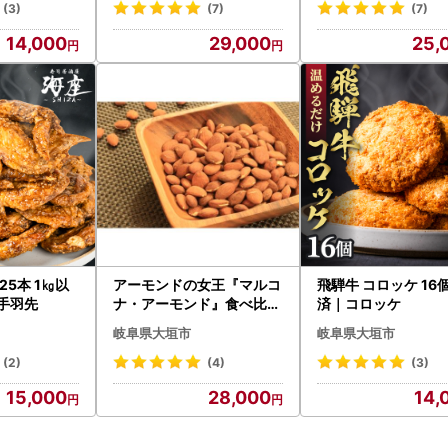
(3)
(7)
(7)
14,000
29,000
25,
25本 1㎏以
アーモンドの女王『マルコ
飛騨牛 コロッケ 16
手羽先
ナ・アーモンド』食べ比べ
済｜コロッケ
セット
岐阜県大垣市
岐阜県大垣市
(2)
(4)
(3)
15,000
28,000
14,