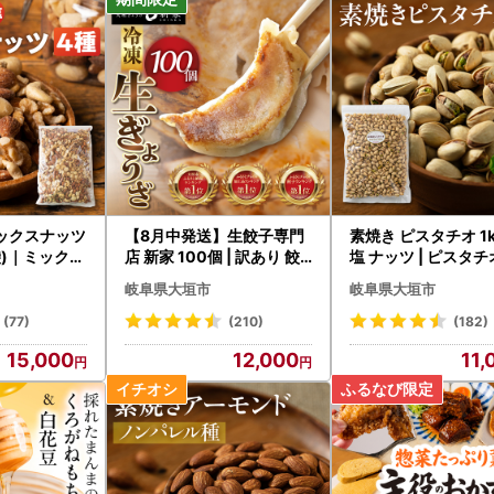
ミックスナッツ
【8月中発送】生餃子専門
素焼き ピスタチオ 1kg
2袋)｜ミックス
店 新家 100個 | 訳あり 餃
塩 ナッツ | ピスタチ
子
岐阜県大垣市
岐阜県大垣市
(77)
(210)
(182)
15,000
12,000
11,