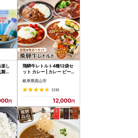
送いただきますようお願いいたします。
飛騨牛レトルト4種12袋セ
ット カレー | カレー ビー
フシチュー DC002VC13
岐阜県高山市
d-PR
(28)
000
12,000