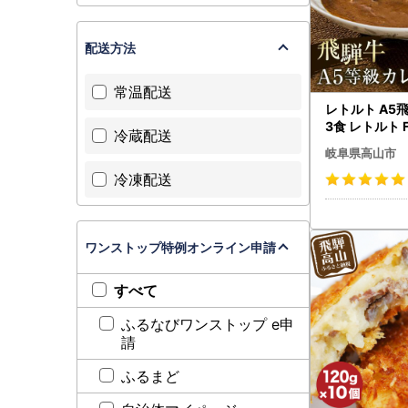
電話：0577
メール：furus
配送方法
平日8：30
常温配送
レトルト A5
3食 レトルト FH006-CP0
冷蔵配送
1 FN-Limited
岐阜県高山市
冷凍配送
ワンストップ特例オンライン申請
すべて
ふるなびワンストップ e申
請
ふるまど