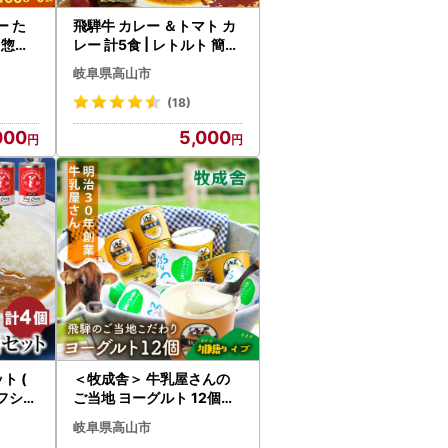
 た
飛騨牛 カレー ＆トマト カ
 惣菜
レー 計5食 | レトルト 簡易
C01
包装 DC003VC13
岐阜県高山市
(18)
000
5,000
ト (
＜牧成舎＞ 牛乳屋さんの
ーフシチ
ご当地 ヨーグルト 12個（
0
加糖タイプ）| ヨーグルト
岐阜県高山市
DF037