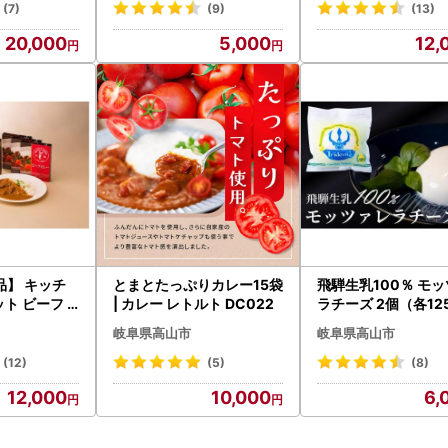
(7)
(9)
(13)
20,000
5,000
12,
品】 キッチ
とまとたっぷりカレー15袋
飛騨生乳100％ モ
ット ビーフ
| カレー レトルト DC022
ラチーズ 2個（各12
 カレー AT
チーズトリデンテ LF
岐阜県高山市
岐阜県高山市
(12)
(5)
(8)
12,000
10,000
6,