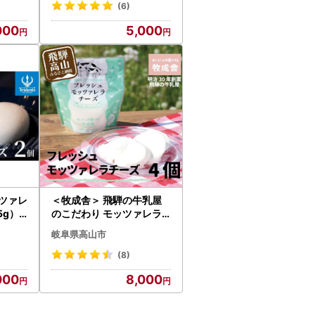
(6)
000
5,000
ッツァレ
＜牧成舎＞ 飛騨の牛乳屋
5g）|
のこだわり モッツァレラ
001
チーズ （4個入り） | フレ
岐阜県高山市
ッシュチーズ DF014
(8)
000
8,000