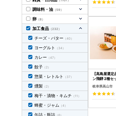
（1107）
調味料・油
（59）
卵
（8）
加工食品
（232）
チーズ・バター
（40）
ヨーグルト
（34）
カレー
（47）
餃子
（2）
【高島屋選定
惣菜・レトルト
（37）
ン飛騨 2種セ
カレー ＆ ポーク
燻製
岐阜県高山市
（2）
036
梅干・漬物・キムチ
（11）
蜂蜜・ジャム
（4）
缶詰・瓶詰
（6）