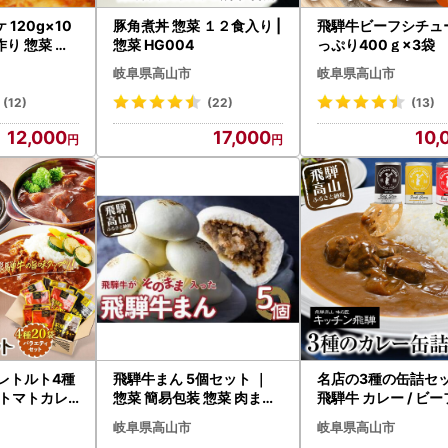
120g×10
豚角煮丼 惣菜 １２食入り |
飛騨牛ビーフシチュー
作り 惣菜 冷
惣菜 HG004
っぷり400ｇ×3袋
ッケ FU00
｜レトルト 惣菜 D
岐阜県高山市
岐阜県高山市
5
(12)
(22)
(13)
12,000
17,000
10,
レトルト4種
飛騨牛まん 5個セット ｜
名店の3種の缶詰セッ
惣菜 簡易包装 惣菜 肉まん
飛騨牛 カレー / ビ
ー DC001
中華まん GV007
ュー / ポーク カレー) CQ
岐阜県高山市
岐阜県高山市
21