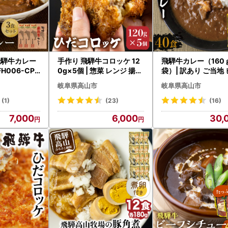
-35-3001
ato@city.takayama.lg.jp
～17：15（12/29〜1/3を除く）
飛騨牛カレー
手作り 飛騨牛コロッケ 12
飛騨牛カレー（160
0g×5個 | 惣菜 レンジ 揚げ
袋）| 訳あり ご当地
-PR
調理済 ひだコロッケ FU00
カレー レトルト 人気
岐阜県高山市
岐阜県高山市
6
高山 DC009VC13
(1)
(23)
(16)
7,000
6,000
30,