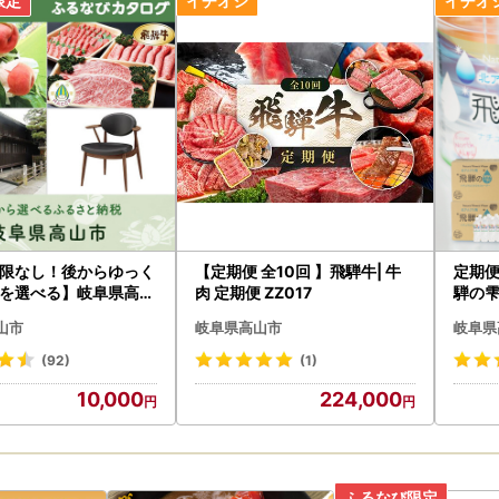
ースでゆっくり選べるカタログ★
選べるカタログ】はこちら
＝＝＝＝＝＝＝＝＝＝
税に関するお知らせ
＝＝＝＝＝＝＝＝＝＝
時期
プ特例申請書および、寄附金受領証明書の発送は、ご寄附確認後、2週
いたしております。
プ特例申請を希望される方は、申請書に必要事項をご記入のうえ、下記
限なし！後からゆっく
【定期便 全10回 】飛騨牛| 牛
定期便
ライン申請も可能です。
を選べる】岐阜県高山
肉 定期便 ZZ017
騨の雫 
グポイント
) | J
ップ特例申請方法
山市
岐阜県高山市
岐阜県
ン申請】
(92)
(1)
ォンで完結する、「ふるさと納税総合窓口 ふるまど」を利用したオン
10,000
224,000
送付されるワンストップ特例申請に記載されているQRコードから、「
s://link.rakuten.co.jp/0/126/286/
】