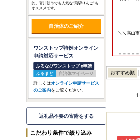
的。宮川朝市でも人気な”飛騨りんご”も
オススメです。
自治体のご紹介
＼＼高山市
ワンストップ特例オンライン
＝＝＝＝＝
申請
対応サービス
高山市 人
ふるなびワンストップ e申請
＝＝＝＝＝
おすすめ順
ふるまど
自治体マイページ
★返礼品一
詳しくは
オンライン申請サービス
【飛騨牛】
のご案内
をご覧ください。
1
★高山市の
【家具・イ
返礼品不要の寄附をする
★毎月お届
【定期便】
こだわり条件で絞り込み