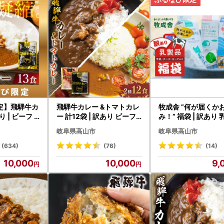
ご提出の場合は、個人情報の確認書類を添付のうえ、以下住所までご返
るさと納税関係書類返送先》
555 岐阜県高山市花岡町2-18
ンド戦略課 ふるさと納税担当 行
ワンストップ特例申請受付業務を外部委託しています。
の都合上、特殊な郵便番号を使用しています。
定】飛騨牛カ
飛騨牛カレー &トマトカレ
牧成舎 ”何が届くかお楽し
ついてのお問合せ】
 ビーフ
ー 計12袋 | 訳あり ビーフ
み！” 福袋 | 訳あり 乳製品
納税サポートセンター
 DC006-
カレー 常温 DC004VC13
ギフト 詰め合わせ 乳製品
岐阜県高山市
岐阜県高山市
-57-8877
mited-VO
DF005 FN-Limite
yama@furusato-mail.com
(634)
(76)
(14)
日9：00～17：00
10,000
10,000
9,
お問合せは翌営業日に回答いたします。
お問い合わせのご回答は致しかねますので、ご了承ください
発行・その他の事項に関するお問合せ（自治体担当部署）】
所 ブランド戦略課 ふるさと納税担当