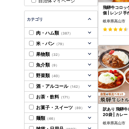
自治体マイページ
飛騨牛コロッケ 
個 | レンジ 手
凍食品 ひだコロ
カテゴリ
岐阜県高山市
1
肉・ハム類
（387）
米・パン
（79）
果物類
（32）
魚介類
（9）
野菜類
（40）
酒・アルコール
（142）
お茶・飲料
（171）
お菓子・スイーツ
（89）
訳あり 飛騨牛
20袋 | カレー トマトカレ
麺類
（46）
ー ビーフシチュ
岐阜県高山市
VC13
雑貨・日用品