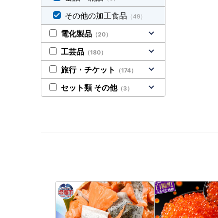
その他の加工食品
（49）
電化製品
（20）
工芸品
（180）
旅行・チケット
（174）
セット類 その他
（3）