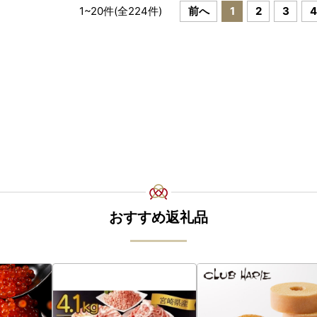
1
~
20
件(全
224
件)
前へ
1
2
3
4
おすすめ返礼品