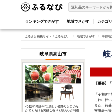
ランキングでさがす
地域でさがす
カテゴ
ふるさと納税サイト「ふるなび」
地域でさがす
中部地
岐
岐阜県高山市
【重要】「
「令和8年
これに伴い
また、荷受
代名詞”飛騨牛”は美しい霜降りと口のな
かでとろける芳醇な香りと味わいが特徴
寄附者の皆