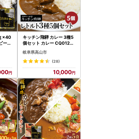
ｇ×40
キッチン飛騨 カレー 3種5
 ビーフ
個セット カレー CQ012V
 飛騨
C13
岐阜県高山市
(28)
000
10,000