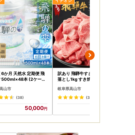
間程お時間を頂戴しております。お礼の品とは
提出先へご郵送ください。なお、ふるまどを利
 6か月 天然水 定期便 飛
訳あり 飛騨牛すき焼き用切り
飛騨
500ml×48本 (2ケース
落とし1kg すき焼き BV026
ース) | 水 ミネラル
S102
S0
高山市
岐阜県高山市
岐
(38)
(3)
ライン申請が可能です。以下のリンク、または
50,000
23,000
ふるまど」にアクセスすることができます。