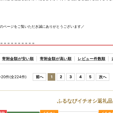
のページをご覧いただき誠にありがとうございます／
＝＝＝＝＝＝＝＝＝＝
気の返礼品をご紹介♪
＝＝＝＝＝＝＝＝＝＝
寄附金額が
安い順
寄附金額が
高い順
レビュー件数順
番人気！！飛騨牛の返礼品★
返礼品はこちら
~
20
件(全
224
件)
前へ
1
2
3
4
5
次へ
伝統工芸 飛騨の家具とその他のインテリア★
ンテリア】返礼品はこちら
け♪定期便★
ふるなびイチオシ返礼品
返礼品はこちら