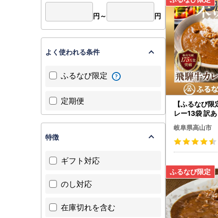
書類による
円～
円
《高山市ふ
〒506-8
高山市ブラ
よく使われる条件
※高山市は
ふるなび限定
※受付処理
定期便
【ふるなび限
【返礼品に
レー13袋 訳あり |
■ふるさと
レトルト 訳あり
岐阜県高山市
TEL：0577
CP01 FN-Li
特徴
MAIL：taka
受付時間：平
ギフト対応
土日祝日の
土日祝日の
のし対応
【書類の再
在庫切れを含む
■高山市役