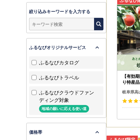
★自分のペ
【あとから
絞り込みキーワードを入力する
＝＝＝＝＝
ふるさと納
＝＝＝＝＝
ふるなびオリジナルサービス
■書類発送
ワンストッ
ふるなびカタログ
別にお送り
ワンストッ
【有効期
ふるなびトラベル
用したオン
り特産品
市カタロ
ふるなびクラウドファン
■ワンスト
岐阜県高
【オンライ
ディング対象
スマートフ
地域の願いに応える使い道
高山市から
ふるまど：http
価格帯
【書類申請