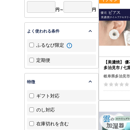
多治見市役
※封筒に『
円～
円
寄附翌年1
よく使われる条件
※重要【転
ーーーーー
ふるなび限定
荷物の送り
送り状記載
ーーーーー
定期便
【美濃焼】 優
お届け先が
多治見市 / 七
アクセサリー 
岐阜県多治見市
ーーーーー
P097]
特徴
■多治見市
TEL：050-
ギフト対応
受付時間：9:
(土曜日・
メール：taji
のし対応
在庫切れを含む
【個人情報