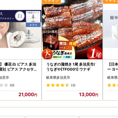
前に必ずご確認ください】
いて
について
旧字体または機種依存文字などが含まれている場合、当市からお送りす
字化けが発生する可能性がございます。
ください。
ップ申請のご案内】
ン申請（ふるまど）】（推奨）
】 優花 白 ピアス 多治
うなぎの蒲焼き 1尾 多治見市/
【日本
バーカードをお持ちの方は、郵送不要・即時完了するオンライン申請が
七窯社 ピアス アクセサ
うなぎや[TFO001] ウナギ
ー ヨ
ゃれ[TAP097]
ト （
治見市
岐阜県多治見市
岐阜県
2G H
郵送）での申請
ニカ電器
(0)
(3)
届けしておりますワンストップ特例制度申請書類に必要事項をご記入い
21,000
13,000
願いいたします。
03
見市日ノ出町2丁目15番地