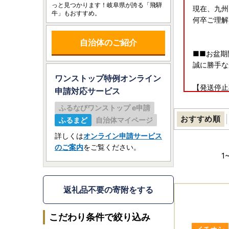
っと見つかります！岐阜県が誇る「飛騨
現在、九州
牛」もおすすめ。
何卒ご理解
自治体のご紹介
■■お盆期
誠に勝手な
ワンストップ特例オンライン
【発送停止
申請
対応サービス
※日時指定
ふるなびワンストップ e申請
おすすめ順
ふるまど
自治体マイページ
発送停止に
ご迷惑をお
詳しくは
オンライン申請サービス
のご案内
をご覧ください。
1
【返礼品の
・返礼品の
と納税サポ
返礼品不要の寄附をする
ご注意①
ご注意②
こだわり条件で絞り込み
ご注意③）