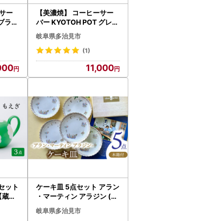
サー
【美濃焼】 コーヒーサー
 ブラッ
バー KYOTOH POT グレイ
ト シ
【京陶窯業】ポット シン
岐阜県多治見市
プル おしゃれ [TCO011]
(1)
000
11,000
点セット
ケーキ皿 5点セット アラン
【蔵珍
・マーティン アラジン (木
05]
箱付) 【蔵ショップ】食器
岐阜県多治見市
プレート ギフト [TEH001