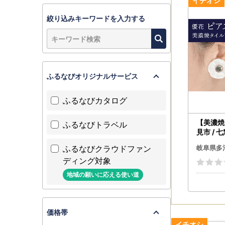
【お申込み
絞り込みキーワードを入力する
個体差につ
破損・欠陥
※お名前に
フトにて文
ふるなびオリジナルサービス
何卒ご了承
ふるなびカタログ
【ワンスト
・オンライ
【美濃焼
ふるなびトラベル
マイナン
見市 / 
ふるまど
リー おし
ふるなびクラウドファン
岐阜県多
【2】紙（
ディング対象
・郵便でお
地域の願いに応える使い道
ご提出をお
〈送付先〉
〒507-87
価格帯
岐阜県多治