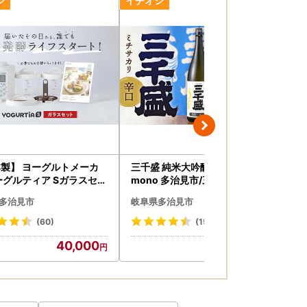
るメールにおいて、システム上一部のメールソ
製】 ヨーグルトメーカ
三千盛 純米大吟醸 業物/Waza
スコ
便利です。
ーグルティア Sガラスセッ
mono 多治見市/三千盛 [TBC0
fa
ホワイト） 最新機種YS-0
01] 日本酒 辛口
多治見市
岐阜県多治見市
岐
ARIO ハリオ 多治見市 / タ
販売 [TAS016]
(60)
(15)
ただき、必要書類を同封の上、〈送付先〉まで
40,000
13,000