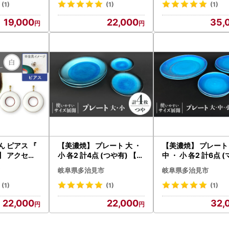
(1)
(1)
(1)
19,000
22,000
35,
ん ピアス 『
【美濃焼】 プレート 大 ・
【美濃焼】 プレート 
小 各2 計4点 (つや有) 【東
中 ・ 小 各2 計6点 
TAP023]
山窯】食器 皿 [TDU012]
)【東山窯】食器 皿 [
岐阜県多治見市
岐阜県多治見市
13]
(1)
(1)
(1)
22,000
22,000
32,