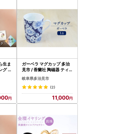
たします。
ら生ま
ガーベラ マグカップ 多治
ング s
見市 / 香蘭社 陶磁器 ティ
ん 漁網
ーカップ コーヒーカップ[
岐阜県多治見市
TFC
TDY063]
(2)
000
11,000