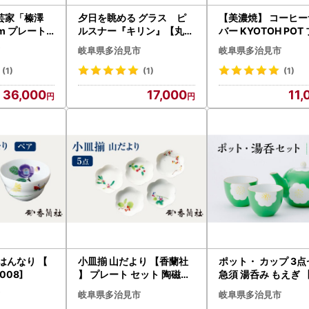
芸家「榛澤
夕日を眺める グラス ピ
【美濃焼】 コーヒー
ルスナー『キリン』【丸モ
バー KYOTOH POT
井澤コーポレ
高木陶器】 [TBA160]
ク 【京陶窯業】ポッ
岐阜県多治見市
岐阜県多治見市
P064]
ンプル おしゃれ [TCO009
]
(1)
(1)
(1)
36,000
17,000
11,
はんなり 【
小皿揃 山だより 【香蘭社
ポット・ カップ 3
008]
】 プレート セット 陶磁器[
急須 湯呑み もえぎ 
TDY016]
窯】食器 茶器 [TBJ0
岐阜県多治見市
岐阜県多治見市