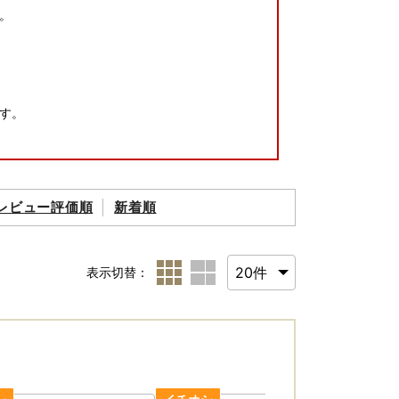
。
す。
レビュー評価順
新着順
場合がございます。
表示切替：
以内に画像を添付の上、下記『多治見市ふるさ
ください。 原則、再送はいたしかねます。
時間をいただく場合がございます。