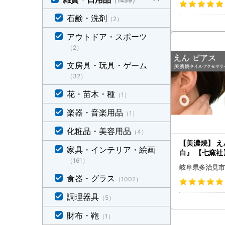
（1459）
石鹸・洗剤
（2）
アウトドア・スポーツ
（2）
文房具・玩具・ゲーム
（32）
花・苗木・種
（1）
楽器・音楽用品
（1）
化粧品・美容用品
（4）
【美濃焼】 え
家具・インテリア・絵画
白』 【七窯社】 アクセサ
（161）
リー おしゃれ[
岐阜県多治見市
食器・グラス
（1002）
調理器具
（5）
財布・鞄
（1）