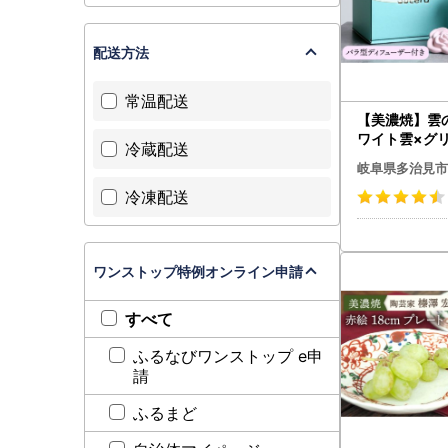
お寄せいた
せの広報等
配送方法
いて返礼品
常温配送
【美濃焼】雲
【ふるさと
ワイト雲×グ
多治見市は
冷蔵配送
プ）＋ ディ
岐阜県多治見市
和25年法
ピンクバラ）
れました。
冷凍配送
[TAY009]
指定対象期
ワンストップ特例オンライン申請
すべて
ふるなびワンストップ e申
請
ふるまど