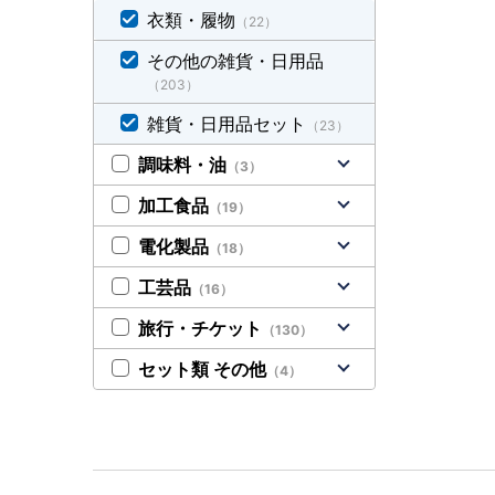
衣類・履物
（22）
その他の雑貨・日用品
（203）
雑貨・日用品セット
（23）
調味料・油
（3）
加工食品
（19）
電化製品
（18）
工芸品
（16）
旅行・チケット
（130）
セット類 その他
（4）