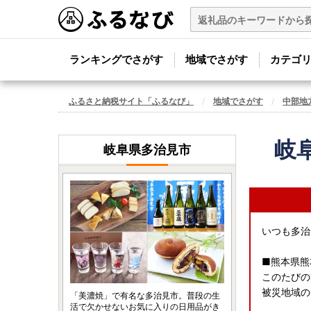
ランキングでさがす
地域でさがす
カテゴ
ふるさと納税サイト「ふるなび」
地域でさがす
中部地
岐
岐阜県多治見市
いつも多治
■熊本県熊
このたびの
被災地域の
「美濃焼」で有名な多治見市。普段の生
活で欠かせないお気に入りの日用品がき