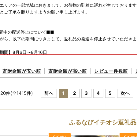
エリアの一部地域におきまして、お荷物の到着に遅れが生じております
とご了承を賜りますようお願い申し上げます。
間中の配送停止について■■
がら、以下の期間につきまして、返礼品の発送を停止させていただきま
期間】8月6日〜8月16日
・一部指定便は除く
寄附金額が
安い順
寄附金額が
高い順
レビュー件数順
伴い、ポータルサイトに掲載の期日よりも、お届けまでに時間を要する
かけいたしますが、何卒ご理解のほどお願い申し上げます。
~
20
件(全
1415
件)
前へ
1
2
3
4
5
次へ
発送について】
お届け時に破損や傷みなどの不具合があった場合は、お届けから2週間
ート室』までご連絡ください。
）長期不在などでお受け取りができない期間がある場合は、必ずご連絡
ふるなびイチオシ返礼品
）お届け日、曜日のご指定はできかねます。
お申込みが集中する人気の返礼品は、ページ記載の発送日程よりもお