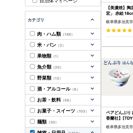
自治体マイページ
【美濃焼】陶
宏」 赤絵 18cm プレート
ペアセット【
カテゴリ
岐阜県多治見市
ーション】[TB
肉・ハム類
（148）
米・パン
（2）
果物類
（1）
魚介類
（20）
野菜類
（13）
酒・アルコール
（8）
お茶・飲料
（56）
お菓子・スイーツ
（103）
ペアどんぶり 
香蘭社】[TDY
麺類
（30）
岐阜県多治見市
雑貨・日用品