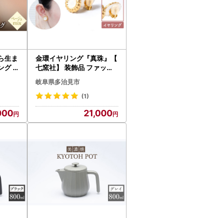
絡、各種お問い合わせ、寄附の使い道のお知ら
。返礼品発送に関して、必要最低限の範囲にお
ら生ま
金環イヤリング『真珠』【
ング s
七窯社】 装飾品 ファッシ
の指定について（通知）」にて、地方税法（昭
ん ベー
ョン アクセサリー かわい
岐阜県多治見市
、ふるさと納税の対象となる地方団体として指定さ
FC01
い おしゃれ [TAP013]
(1)
000
21,000