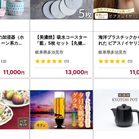
だいた個人情報は、寄附金の受付、入金及び返礼品発送に係る確認・連
に利用するものであり、それ以外の目的で使用するものではありません
取扱い事業者に通知します。
の加湿器（ホ
【美濃焼】吸水コースター
海洋プラスチックか
納税の対象となる地方団体の指定について】
リーン系カッ
「藍」5枚 セット【丸健製
れた ピアス / イヤリ
令和7年9月26日付総務大臣通知「ふるさと納税の対象となる地方団体
フューザー（
陶】 [TAY017]
obolon いびつちゃ
岐阜県多治見市
岐阜県多治見市
律第226号）第37条の2第2項及び第314条の7第2項の規定に基づき
【丸健製陶】
ジュMIX 多治見市[T
6]
(3)
(1)
(1)
間は、令和7年10月1日から令和8年9月30日までです。
11,000
13,000
11,