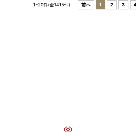
1
~
20
件(全
1415
件)
前へ
1
2
3