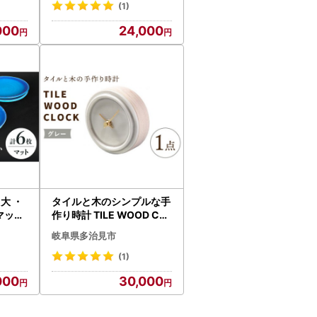
]
(1)
000
24,000
大 ・
タイルと木のシンプルな手
(マット
作り時計 TILE WOOD CL
TDU0
OCK 壁掛け・置き時計 『
岐阜県多治見市
グレー』【杉浦製陶】 イ
ンテリア 雑貨 おしゃれ [T
(1)
AO014]
000
30,000