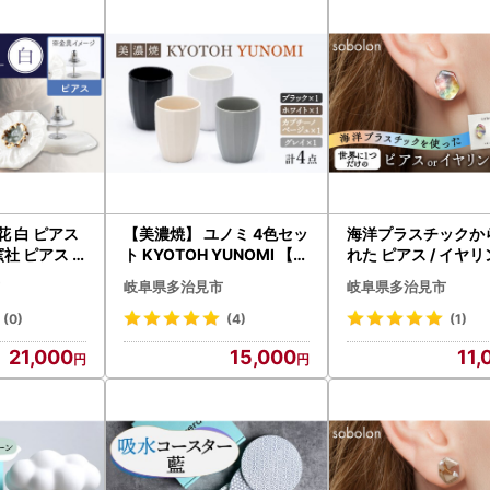
所 商工観光課 ふるさと納税担当 宛
ワンストップ特例申請書 在中』のご記入をお願いします。
月10日必着
送サービスの有料化】について
ーーーーーーーーーーーーーーーー
状に記載された住所以外にお届け先を変更（転送）する場合
のお届け先から変更後のお届け先までの運賃（定価・着払い）を収受い
ーーーーーーーーーーーーーーーー
花 白 ピアス
【美濃焼】 ユノミ 4色セッ
海洋プラスチックか
変更となる場合は、事前に当市へご連絡をお願いいたします。
窯社 ピアス
ト KYOTOH YUNOMI 【京
れた ピアス / イヤリ
おしゃれ[TA
陶窯業】食器 [TCO028]
obolon いびつちゃ
岐阜県多治見市
岐阜県多治見市
ーーーーーーーーーーーーーーーーーーー
レインボー 多治見市[
ふるさと納税サポート室
017]
(0)
(4)
(1)
8885-0511
21,000
15,000
11,
00～17:30
日曜日・祝日及び12月29日〜1月3日を除く)
mi@steamship.co.jp
の取り扱いについて】