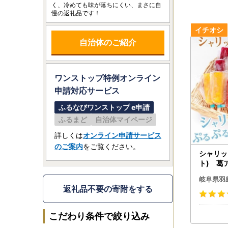
く、冷めても味が落ちにくい、まさに自
慢の返礼品です！
自治体のご紹介
ワンストップ特例オンライン
申請
対応サービス
ふるなびワンストップ e申請
ふるまど
自治体マイページ
詳しくは
オンライン申請サービス
のご案内
をご覧ください。
シャリッ
ト) 葛
アイス・ジェ
岐阜県羽
可地域：
返礼品不要の寄附をする
こだわり条件で絞り込み