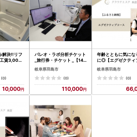
解決!!リフ
パレオ・ラボ分析チケット
年齢とともに気にな
工賃3,000
_旅行券・チケット _【149
に◎【エグゼクティ
33】
5891】
ス】90分_旅行券・
岐阜県羽島市
岐阜県羽島市
ト 体験チケット _【15295
61】
(0)
(0)
(0)
10,000
110,000
66,