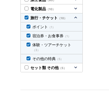
（80）
電化製品
（10）
旅行・チケット
（10）
ポイント
（1）
宿泊券・お食事券
（1）
体験・ツアーチケット
（3）
その他の特典
（5）
セット類 その他
（5）