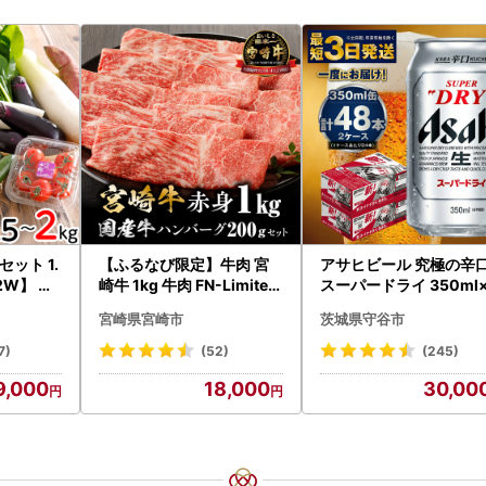
ット 1.
【ふるなび限定】牛肉 宮
アサヒビール 究極の辛
2W】 野
崎牛 1kg 牛肉 FN-Limited
スーパードライ 350ml
-VO
8本 ビール
宮崎県宮崎市
茨城県守谷市
7)
(52)
(245)
9,000
18,000
30,00