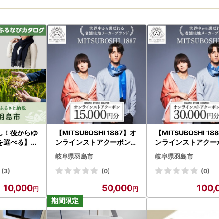
し！後からゆ
【MITSUBOSHI 1887】オ
【MITSUBOSHI 18
を選べる】岐
ンラインストアクーポン(1
ンラインストアクーポ
タログポイン
5,000円分)_旅行券・チケ
0,000円分)_旅行
岐阜県羽島市
岐阜県羽島市
ット _【1304679】
ット _【1304681】
(3)
(0)
(0)
10,000
50,000
100,