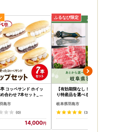
亭 コッペサンド ホイッ
【有効期限なし！後からゆっく
飛騨
め合わせ 7本セット_ パ
り特産品を選べる】岐阜県羽島
50
市カタログポイント
～A
羽島市
岐阜県羽島市
岐
17304】
牛
【1
(0)
(3)
14,000
10,000