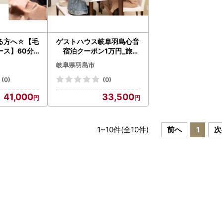
る方へ☆【毛
ゲストハウス岐阜羽島心音
ス】60分_
宿泊クーポン1万円_旅行
体験チ
券・チケット 宿泊商品券
岐阜県羽島市
9563】
宿泊券 _【1506202】
(0)
(0)
41,000
33,500
1
~
10
件(全
10
件)
前へ
1
次