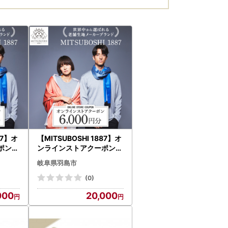
87】オ
【MITSUBOSHI 1887】オ
ン(3
ンラインストアクーポン(6
券・チケ
,000円分)_旅行券・チケ
岐阜県羽島市
ット _【1304678】
(0)
000
20,000