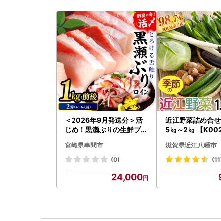
＜2026年9月発送分＞活
近江野菜詰め合せセ
じめ！黒瀬ぶりの生鮮ブリ
5㎏～2㎏ 【K00
ロイン2節（1.0kg前後）_
菜 旬 新鮮
宮崎県串間市
滋賀県近江八幡市
K001-012-2609
(0)
(11
24,000