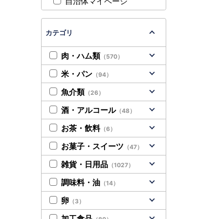
自治体マイページ
カテゴリ
肉・ハム類
（570）
米・パン
（94）
魚介類
（26）
酒・アルコール
（48）
お茶・飲料
（6）
お菓子・スイーツ
（47）
雑貨・日用品
（1027）
調味料・油
（14）
卵
（3）
加工食品