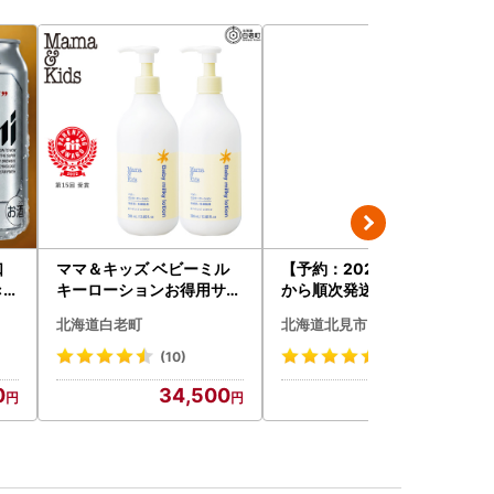
口
ママ＆キッズ ベビーミル
【予約：2026年9月上旬
×4
キーローションお得用サイ
から順次発送】JAきたみ
ズ 380ml 2本セット CH21
らい産 玉ねぎ Lサイズ 10k
北海道白老町
北海道北見市
0
g ( タマネギ たまねぎ 野菜
)【210-0003-2026】
(10)
(69)
0
34,500
7,000