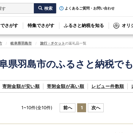
よくあるご質問・お問い合わせ
リでさがす
特集でさがす
ふるさと納税を知る
オリ
方
岐阜県羽島市
旅行・チケット
の返礼品一覧
阜県羽島市のふるさと納税で
寄附金額が
安い順
寄附金額が
高い順
レビュー件数順
1
~
10
件(全
10
件)
前へ
1
次へ