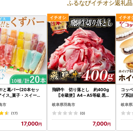
ふるなびイチオシ返礼品
!!と葛バー(20本セッ
飛騨牛 切り落とし 約400g
コッペ
アイス_菓子・スイーツ
【冷蔵便】A4～A5等級 黒毛
プ系詰
ラート _【配送不
和牛 小分け_肉 牛肉 _【配送不
ン ぱん_【配送不可地域：離島
島市
岐阜県羽島市
岐阜県
離島】【1421300】
可地域：離島】【1534677】
】【15
(17)
(0)
17,000
7,000