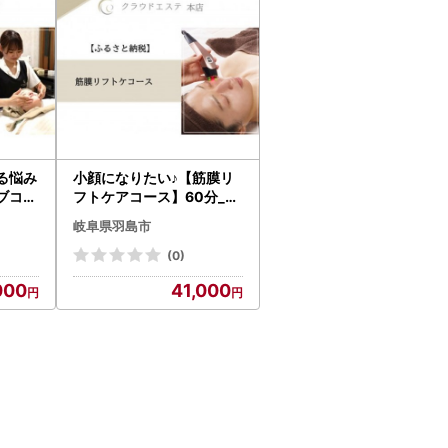
る悩み
小顔になりたい♪【筋膜リ
ブコー
フトケアコース】60分_旅
チケッ
行券・チケット 体験チケ
岐阜県羽島市
ット _【1529562】
(0)
000
41,000