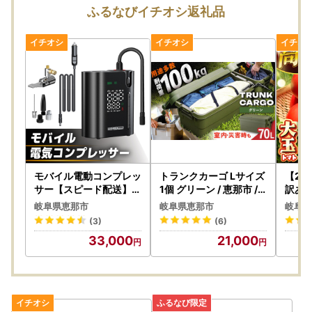
■『自治体マイページ』にてオンラインでの申請可能！
ふるなびイチオシ返礼品
自治体マイページ
・ワンストップ申請状況の確認ができます。
・寄附金受領証明書のダウンロードは行っておりません。
※初めてご利用の場合は、新規アカウント登録よりお進みく
ださい。
※寄附受付Noにて申請が可能です。
【ワンストップ特例制度申請用紙ダウンロード】
■恵那市ホームページよりワンストップ特例制度申請用紙を
ダウンロードしていただくことができます。
モバイル電動コンプレッ
トランクカーゴ Lサイズ
【2
恵那市ホームページ
サー【スピード配送】恵
1個 グリーン / 恵那市 /
訳あり
那市 サイバーストーク[
東谷 [AUAD010] アウ
恵那市
岐阜県恵那市
岐阜県恵那市
岐阜県
AUGG002] 空気入れ
トドア
ファー
(3)
(6)
6]
＝＝＝＝＝＝＝＝＝＝＝＝＝＝＝＝＝＝＝＝＝＝＝＝＝＝＝
33,000
21,000
＝＝＝＝＝＝＝＝＝＝＝＝＝
【ワンストップ申請書用紙の提出先】※提出期限：翌年1月1
0日必着
〒509-7292
岐阜県恵那市長島町正家一丁目１番地１