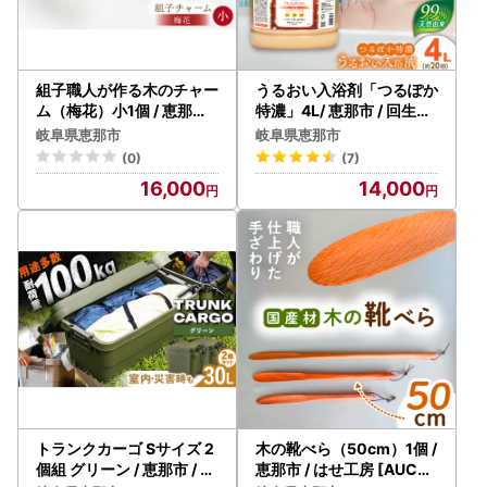
ーーーーーーーーーーーーーーーーーーーーーーーー
■恵那市ふるさと納税サポート室
TEL：050-8893-3420
受付時間：9:30～17:00
組子職人が作る木のチャー
うるおい入浴剤「つるぽか
(土曜日・日曜日・祝日及び12月29日〜1月3日を除く)
ム（梅花）小1個 / 恵那市 /
特濃」4L/ 恵那市 / 回生堂
所建具店 [AUED005]
[AUAU004] 入浴剤
メール：ena@steamship.co.jp
岐阜県恵那市
岐阜県恵那市
(0)
(7)
【個人情報の取り扱いについて】
16,000
14,000
お寄せいただいた個人情報は、寄附金の受付、入金及び返礼
品発送に係る確認・連絡、各種お問い合わせ、寄附の使い道
のお知らせの広報等に利用するものであり、それ以外の目的
で使用するものではありません。返礼品発送に関して、必要
最低限の範囲において返礼品取扱い事業者に通知します。
トランクカーゴ Sサイズ 2
木の靴べら（50cm）1個 /
個組 グリーン / 恵那市 / 東
恵那市 / はせ工房 [AUCH