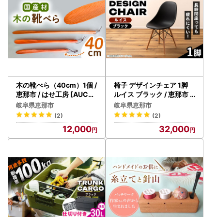
木の靴べら（40cm）1個 /
椅子 デザインチェア 1脚
恵那市 / はせ工房 [AUCH
ルイス ブラック / 恵那市 /
015] 靴べら
東谷 [AUAD047] 椅子
岐阜県恵那市
岐阜県恵那市
(2)
(2)
12,000
32,000