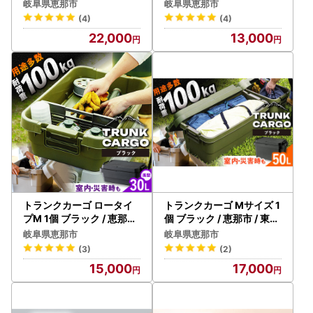
谷 [AUAD028] アウトド
016] 靴べら
岐阜県恵那市
岐阜県恵那市
ア
(4)
(4)
22,000
13,000
トランクカーゴ ロータイ
トランクカーゴ Mサイズ 1
プM 1個 ブラック / 恵那市
個 ブラック / 恵那市 / 東谷
/ 東谷 [AUAD036] 収納
[AUAD033] 収納
岐阜県恵那市
岐阜県恵那市
(3)
(2)
15,000
17,000