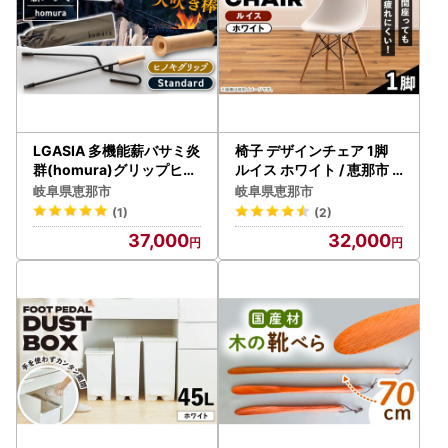
LGASIA 多機能薪バサミ炎
椅子 デザインチェア 1脚
群(homura)グリップヒノ
ルイス ホワイト / 恵那市 /
キ スタンダードサイズ(専
東谷 [AUAD048] 椅子
岐阜県恵那市
岐阜県恵那市
用袋つき)【スピード配送
(1)
(2)
】/ 恵那市 / ＭＡＣ [AUD
37,000
32,000
M037]