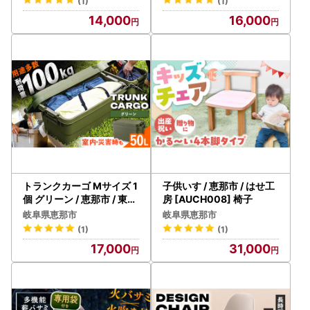
(1)
(1)
14,000
16,000
トランクカーゴ Mサイズ 1
子供いす / 恵那市 / はせ工
個 グリーン / 恵那市 / 東谷
房 [AUCH008] 椅子
[AUAD031] アウトドア
岐阜県恵那市
岐阜県恵那市
(1)
(1)
17,000
31,000