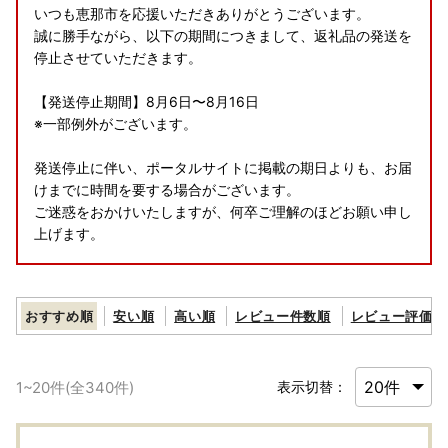
いつも恵那市を応援いただきありがとうございます。
誠に勝手ながら、以下の期間につきまして、返礼品の発送を
停止させていただきます。
【発送停止期間】8月6日〜8月16日
※一部例外がございます。
発送停止に伴い、ポータルサイトに掲載の期日よりも、お届
けまでに時間を要する場合がございます。
ご迷惑をおかけいたしますが、何卒ご理解のほどお願い申し
上げます。
おすすめ順
安い順
高い順
レビュー件数順
レビュー評価順
【書類の発送について※重要※】
■返礼品とは別に2週間程度で発送いたします。
なお、ワンストップ特例申請書は、ご要望の寄附者様のみ同
1
~
20
件(全
340
件)
表示切替：
封いたします。
【オンライン ワンストップ申請受付中】