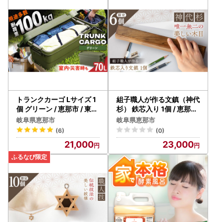
恵那市役所 まちづくり企画部交流連携課
※封筒に『ワンストップ特例申請書 在中』の記入をお願いい
たします。
※ご提出の書類に不備のないよう、封かん前に今一度、ご確
認をお願いいたします。
＝＝＝＝＝＝＝＝＝＝＝＝＝＝＝＝＝＝＝＝＝＝＝＝＝＝＝
＝＝＝＝＝＝＝＝＝＝＝＝＝
※重要【ヤマト運輸・転送サービスの有料化】について
トランクカーゴ Lサイズ 1
組子職人が作る文鎮（神代
ーーーーーーーーーーーーーーーーーーーーーーーーーーー
個 グリーン / 恵那市 / 東谷
杉） 鉄芯入り 1個 / 恵那市
[AUAD010] アウトドア
/ 所建具店 [AUED001]
ーーーーーーーーーーーーー
岐阜県恵那市
岐阜県恵那市
令和5年6月1日（木）受付分より荷物の送り状に記載された
(6)
(0)
住所以外にお届け先を変更（転送）する場合
21,000
23,000
送り状記載のお届け先から変更後のお届け先までの運賃（定
価・着払い）を収受いたします。※ヤマト運輸HPより抜粋
ーーーーーーーーーーーーーーーーーーーーーーーーーーー
ーーーーーーーーーーーーー
お届け先が変更となる場合は、事前に当市へご連絡をお願い
いたします。