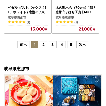
ペダル ダストボックス 45
木の靴べら（70cm）1個 /
L／ホワイト / 恵那市 / 東
恵那市 / はせ工房 [AUCH
谷 [AUAD092] ダストボ
017] 靴べら
岐阜県恵那市
岐阜県恵那市
ックス
(1)
(1)
15,000
21,000
前へ
1
2
3
4
5
次へ
岐阜県恵那市