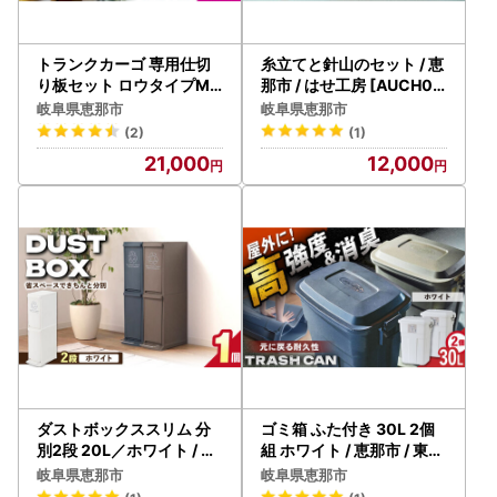
トランクカーゴ 専用仕切
糸立てと針山のセット / 恵
り板セット ロウタイプM1
那市 / はせ工房 [AUCH01
個 ブラック / 恵那市 / 東谷
2]
岐阜県恵那市
岐阜県恵那市
[AUAD039] アウトドア
(2)
(1)
21,000
12,000
ダストボックススリム 分
ゴミ箱 ふた付き 30L 2個
別2段 20L／ホワイト / 恵
組 ホワイト / 恵那市 / 東谷
那市 / 東谷 [AUAD063]
[AUAD069]
岐阜県恵那市
岐阜県恵那市