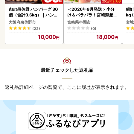
肉の泉佐野 ハンバーグ 30
＜2026年9月発送＞小分
銀鮭
個（合計3.6kg）｜ハンバ
け＆パラパラ！宮崎県産鶏
kg 
ーグ 訳あり 黒毛和牛×なに
ももカット合計3kg_K043
大阪府泉佐野市
宮崎県串間市
宮城
わポーク
-009-2609
(22)
(0)
10,000
18,000
最近チェックした返礼品
返礼品詳細ページの閲覧で、ここに履歴が表示されます。