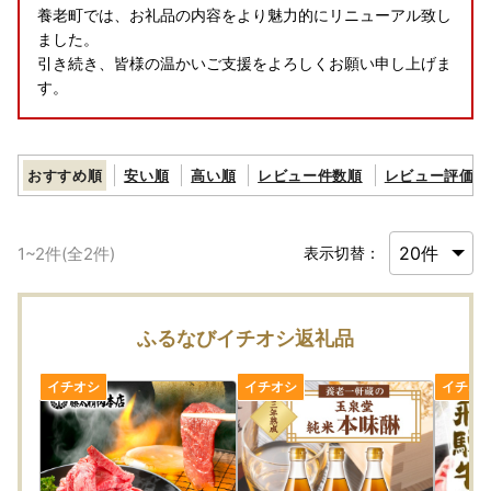
養老町では、お礼品の内容をより魅力的にリニューアル致し
ました。
引き続き、皆様の温かいご支援をよろしくお願い申し上げま
す。
おすすめ順
安い順
高い順
レビュー件数順
レビュー評価順
1
~
2
件(全
2
件)
表示切替：
ふるなびイチオシ返礼品