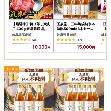
【飛騨牛】切り落し焼肉
玉泉堂 三年熟成純米本
【飛
用 400g 岐阜県産 黒毛
味醂500ml×3本セット
500
和牛【配送不可地域：離
【1415925】
【配
岐阜県養老町
岐阜県養老町
岐阜県
島】【1107365】
【14
(4)
(17)
10,000
15,000