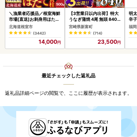
＼漁業者応援品／根室海鮮
【3営業日以内出荷】特大
明太
市場[直送]お刺身用ほたて
うなぎ蒲焼 4尾 無頭 840g
辛
貝柱500g A-28002
以上 C388-840-3D
北海道根室市
宮崎県新富町
福岡
(3442)
(714)
14,000
23,500
最近チェックした返礼品
返礼品詳細ページの閲覧で、ここに履歴が表示されます。