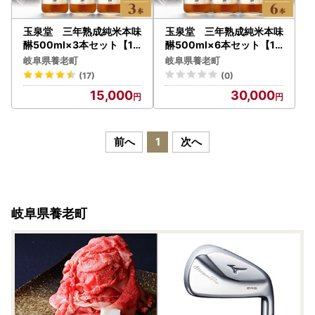
玉泉堂 三年熟成純米本味
玉泉堂 三年熟成純米本味
醂500ml×3本セット【14
醂500ml×6本セット【17
15925】
45745】
岐阜県養老町
岐阜県養老町
(17)
(0)
15,000
30,000
前へ
1
次へ
岐阜県養老町