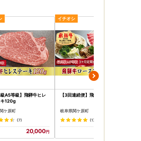
級A5等級】飛騨牛ヒレ
【3回連続便】飛騨牛ロース
【
キ120g
】
40
関ケ原町
岐阜県関ケ原町
岐
(7)
(1)
20,000
100,000