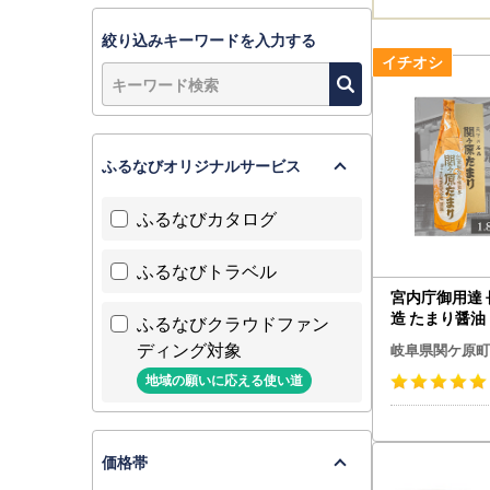
絞り込みキーワードを入力する
ふるなびオリジナルサービス
ふるなびカタログ
ふるなびトラベル
宮内庁御用達
造 たまり醤油
ふるなびクラウドファン
まり」 1.8L×
ディング対象
岐阜県関ケ原町
地域の願いに応える使い道
価格帯