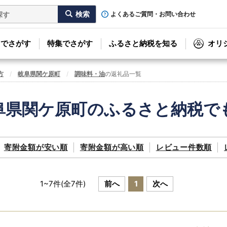
よくあるご質問・お問い合わせ
リでさがす
特集でさがす
ふるさと納税を知る
オリ
方
岐阜県関ケ原町
調味料・油
の返礼品一覧
阜県関ケ原町のふるさと納税で
寄附金額が
安い順
寄附金額が
高い順
レビュー件数順
1
~
7
件(全
7
件)
前へ
1
次へ