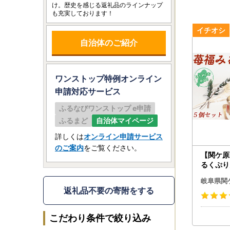
け。歴史を感じる返礼品のラインナップ
も充実しております！
自治体のご紹介
ワンストップ特例オンライン
申請
対応サービス
ふるなびワンストップ e申請
ふるまど
自治体マイページ
詳しくは
オンライン申請サービス
のご案内
をご覧ください。
【関ケ原
るくぷり
岐阜県関
返礼品不要の寄附をする
こだわり条件で絞り込み