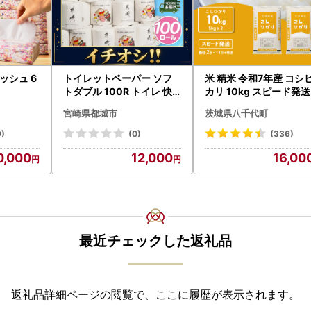
ッシュ 6
トイレットペーパー ソフ
米 精米 令和7年産 コシ
トダブル 100R トイレ 快
カリ 10kg スピード発送
速〔12-I5-TP100-R〕
宮崎県都城市
茨城県八千代町
9)
(0)
(336)
0,000
12,000
16,00
最近チェックした返礼品
返礼品詳細ページの閲覧で、ここに履歴が表示されます。