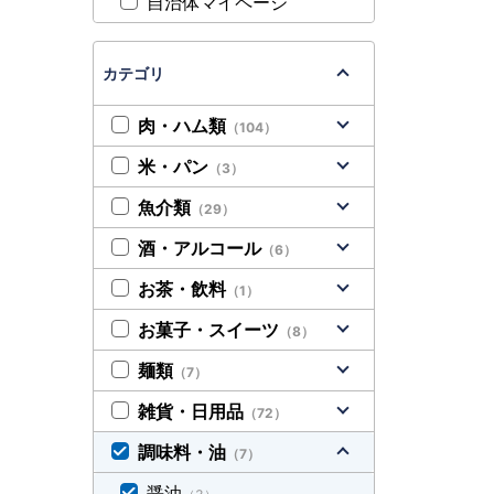
自治体マイページ
カテゴリ
肉・ハム類
（104）
米・パン
（3）
魚介類
（29）
酒・アルコール
（6）
お茶・飲料
（1）
お菓子・スイーツ
（8）
麺類
（7）
雑貨・日用品
（72）
調味料・油
（7）
醤油