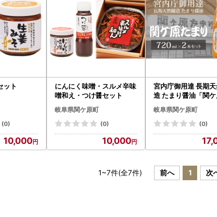
セット
にんにく味噌・スルメ辛味
宮内庁御用達 長期天
噌和え・つけ醤セット
造 たまり醤油「関ケ
まり」720ml×2本
岐阜県関ケ原町
岐阜県関ケ原町
(0)
(0)
(0)
10,000
10,000
17,
1
~
7
件(全
7
件)
前へ
1
次