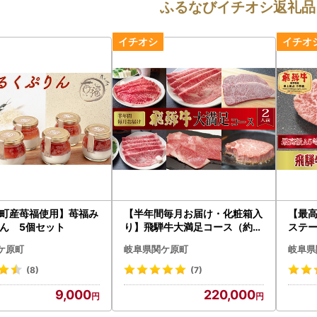
ふるなびイチオシ返礼品
町産苺福使用】苺福み
【半年間毎月お届け・化粧箱入
【最高
ん 5個セット
り】飛騨牛大満足コース（約2
ステー
人前）
ケ原町
岐阜県関ケ原町
岐阜県
(8)
(7)
9,000
220,000