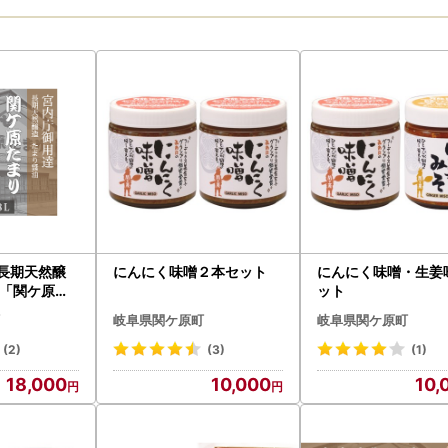
 長期天然醸
にんにく味噌２本セット
にんにく味噌・生姜
 「関ケ原た
ット
1本
岐阜県関ケ原町
岐阜県関ケ原町
(2)
(3)
(1)
18,000
10,000
10,