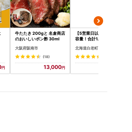
ヒ
牛たたき 200gと 名倉商店
【5営業日以内発送】★大
のおいしいポン酢 30ml
容量！合計1.65kg！★訳
あり・牛の里ビーフハンバ
大阪府阪南市
北海道白老町
ーグ(110ｇ5枚入）×3 AG
058
(18)
(120)
0
13,000
14,500