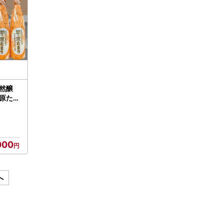
然醸
原た
000
へ