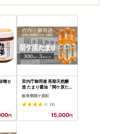
味噌セ
宮内庁御用達 長期天然醸
造 たまり醤油「関ケ原た
まり」300ml×3本
岐阜県関ケ原町
(1)
000
15,000