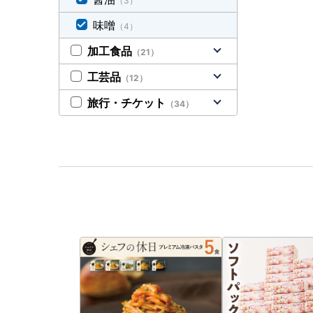
（3）
味噌
（4）
加工食品
（21）
工芸品
（12）
旅行・チケット
（34）