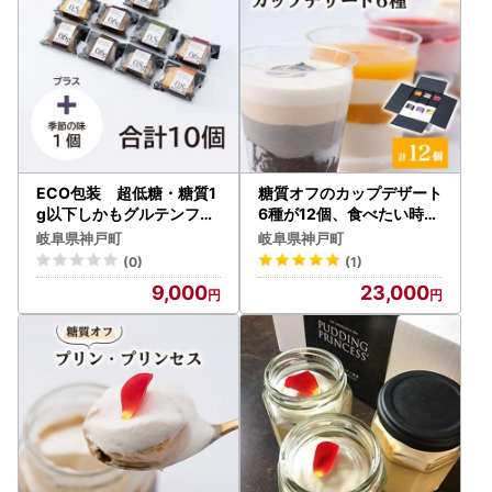
ECO包装 超低糖・糖質1
糖質オフのカップデザート
g以下しかもグルテンフリ
6種が12個、食べたい時に
ーのパウンドケーキ10個
1個ずつ楽しめる＆小箱入
岐阜県神戸町
岐阜県神戸町
【1633380】
りでおすそ分けにも◎【配
(0)
(1)
送不可地域：離島】【122
9,000
23,000
1007】