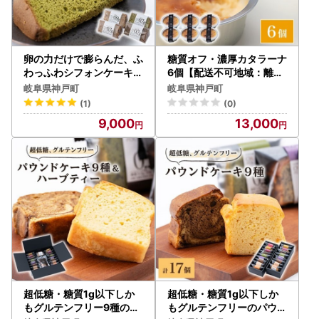
卵の力だけで膨らんだ、ふ
糖質オフ・濃厚カタラーナ
わっふわシフォンケーキ4
6個【配送不可地域：離島
個箱入り グルテンフリー
】【1361650】
岐阜県神戸町
岐阜県神戸町
＆糖質かなりオフ【配送不
(1)
(0)
可地域：離島】【136172
9,000
13,000
2】
超低糖・糖質1g以下しか
超低糖・糖質1g以下しか
もグルテンフリー9種のパ
もグルテンフリーのパウン