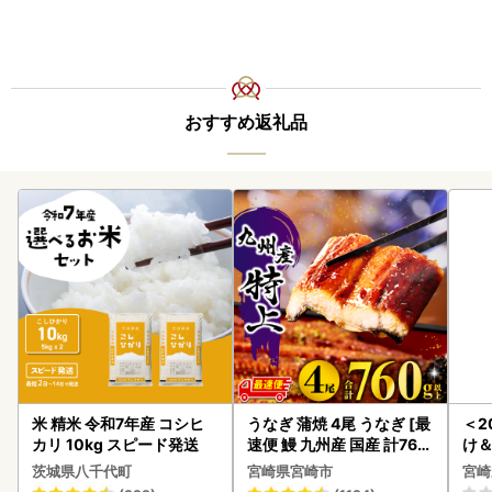
おすすめ返礼品
米 精米 令和7年産 コシヒ
うなぎ 蒲焼 4尾 うなぎ [最
＜2
カリ 10kg スピード発送
速便 鰻 九州産 国産 計760
け
g以上]
もも
茨城県八千代町
宮崎県宮崎市
宮崎
-00