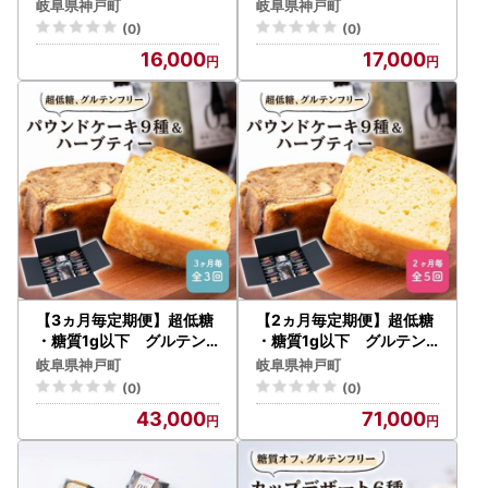
ウンドケーキ17個と飲み
ドケーキ17個 (ギフト箱入
岐阜県神戸町
岐阜県神戸町
やすいハーブティーのセッ
り)【1147854】
(0)
(0)
ト【1147853】
16,000
17,000
【3ヵ月毎定期便】超低糖
【2ヵ月毎定期便】超低糖
・糖質1g以下 グルテン
・糖質1g以下 グルテン
フリーのパウンドケーキと
フリーのパウンドケーキと
岐阜県神戸町
岐阜県神戸町
ハーブティーのセット 全3
ハーブティーのセット 全5
(0)
(0)
回【4013416】
回【4013417】
43,000
71,000