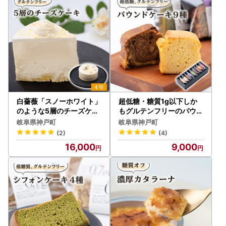
白薔薇「スノーホワイト」
超低糖・糖質1g以下しか
のような5層のチーズケー
もグルテンフリーのパウン
キ糖質オフ(4号サイズ)薔
ドケーキ8個+1 (ギフト箱
岐阜県神戸町
岐阜県神戸町
薇の町からお届け【配送不
入り)【1361673】
(2)
(4)
可地域：離島】【122100
16,000
9,000
5】