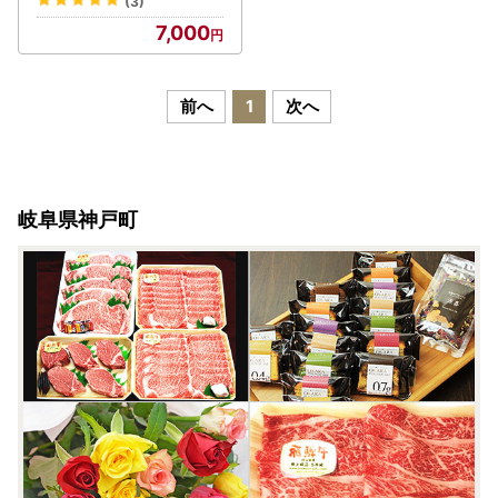
(3)
】【1051936】
7,000
前へ
1
次へ
岐阜県神戸町