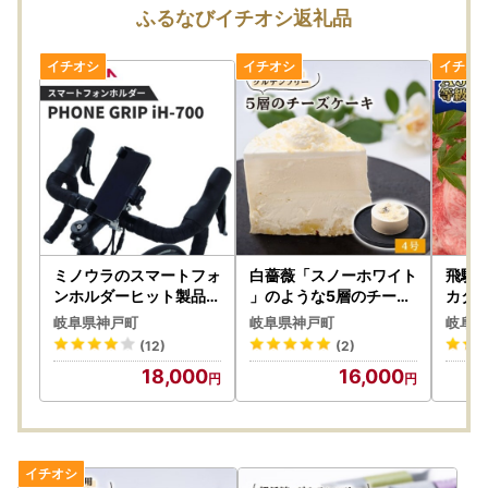
でできるサービス
ふるなびイチオシ返礼品
https://www.furusato-pass.jp/static/about
上記URLに、電子申請についてご紹介しておりますのでご確
認ください。
(外部サイトへ遷移します。個人情報の保護は遷移先サイト
の方針に従います。)
◆送付先
〒503-2392
岐阜県安八郡神戸町大字神戸1111番地
神戸町役場まちづくり戦略課
TEL：0584-27-0172
ミノウラのスマートフォ
白薔薇「スノーホワイト
飛騨
ンホルダーヒット製品「
」のような5層のチーズ
カタ肉
PHONE GRIP」の新型
ケーキ糖質オフ(4号サ
(す
◆ワンストップ特例申請書類の郵送について
岐阜県神戸町
岐阜県神戸町
岐阜県
、iH-700.【1255520
イズ)薔薇の町からお届
ぶ用
12月19日（金）～31日（水）の寄附申込においては、町か
(12)
(2)
】
け【配送不可地域：離島
可地域
ら申請書の送付は対応できかねます。
18,000
16,000
】【1221005】
920
お手数ですが、ご自身で申請書をダウンロードして、当町ま
でお送りください。