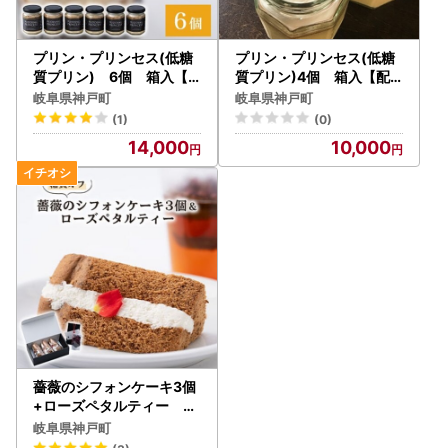
プリン・プリンセス(低糖
プリン・プリンセス(低糖
質プリン) 6個 箱入【
質プリン)4個 箱入【配
配送不可地域：離島・北海
送不可地域：離島・北海道
岐阜県神戸町
岐阜県神戸町
道・沖縄県・東北・中国・
・沖縄県・東北・中国・四
(1)
(0)
四国・九州】【1076906
国・九州】【1555544】
14,000
10,000
】
薔薇のシフォンケーキ3個
+ローズペタルティー 薔
薇が好きな方へ薔薇薔薇セ
岐阜県神戸町
ット【配送不可地域：離島