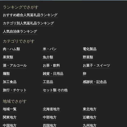
ランキングでさがす
おすすめ総合人気返礼品ランキング
カテゴリ別人気返礼品ランキング
人気自治体ランキング
カテゴリでさがす
肉・ハム類
米・パン
電化製品
果実類
魚介類
野菜類
酒・アルコール
お茶・飲料
お菓子・スイーツ
麺類
雑貨・日用品
卵
加工食品
工芸品
感謝状・記念品
旅行・チケット
セット類 その他
地域でさがす
地域一覧
北海道地方
東北地方
関東地方
中部地方
近畿地方
中国地方
四国地方
九州地方