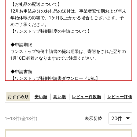
【お礼品の配送について】
12月お申込み分のお礼品の送付は、事業者繁忙期および年末
年始休暇の影響で、1ケ月以上かかる場合もございます。予
めご了承ください。
【ワンストップ特例制度の申請について】
◆申請期限
ワンストップ特例申請書の提出期限は、寄附をされた翌年の
1月10日必着となりますのでご注意ください。
◆申請書類
【ワンストップ特例申請書ダウンロードURL】
https://www.soumu.go.jp/main_content/000397109.pdf
上記URLに、添付書類についてご紹介しておりますのでご確
おすすめ順
安い順
高い順
レビュー件数順
レビュー評価順
認ください。
(外部サイトへ遷移します。個人情報の保護は遷移先サイト
の方針に従います。)
1
~
13
件(全
13
件)
表示切替：
◆電子申請
【ふるさとPASS】ワンストップ特例制度の手続きをスマホ