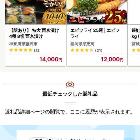
【訳あり】 特大 西京漬け
エビフライ 25尾 | エビフ
銀鮭
4種 8切 西京漬け
ライ
kg 
神奈川県藤沢市
福岡県須恵町
宮城
(8)
(21)
14,000
12,000
最近チェックした返礼品
返礼品詳細ページの閲覧で、ここに履歴が表示されます。