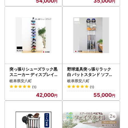
54,000
35,000
突っ張りシューズラック黒
野球道具突っ張りラック
スニーカー ディスプレイ
白 バットスタンド ソフト
収納家具 インテリア 靴収
ボール 国産 インテリア 組
岐阜県安八町
岐阜県安八町
納 組み立て必要 工具不要
み立て必要 野球用品収納
(1)
(1)
42,000
55,000