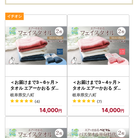
吸水速乾 送料無料 浅野
牛肉 お取り寄せグルメ
ス コ
撚糸 岐阜県 安八町
送料無料 岐阜県 安八町
お取り
無料 
＜お届けまで3～6ヶ月＞
＜お届けまで3～4ヶ月＞
タオル エアーかおる ダデ
タオル エアーかおる ダデ
ィボーイ フェイスタオル
ィボーイ フェイスタオル
岐阜県安八町
岐阜県安八町
マウンテンブルー 2枚 セ
コーラルピンク 2枚 セッ
(4)
(7)
ット 34×85cm 日本製 綿1
ト 34×85cm 日本製 綿10
14,000
14,000
00％ 柔らか 軽い スーパ
0％ 柔らか 軽い スーパーZ
ーZERO 吸水速乾 送料無
ERO 吸水速乾 送料無料 浅
料 浅野撚糸 岐阜県 安八町
野撚糸 岐阜県 安八町