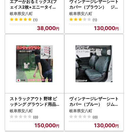
エアーかおるミックス(フ
ヴィンテージレザーシート
ェイス2枚+エニータイム1
カバー（ブラウン） ジム
枚) ギフトA (FT：ハイ
ニー（JB64/74）専用 車
岐阜県安八町
岐阜県安八町
ビスカス・キキョウ AT
用品 内装 パーツ 茶色 工具
(1)
(1)
：コキア) 日用品 SDGs パ
不要
38,000
130,000
イル 鮮やか カラー 上品 高
級感 ふっくら 吸水 キュー
ティクル ダメージ 数量限
定 頭皮
ストラックアウト 野球 ピ
ヴィンテージレザーシート
ッチング グラウンド用品
カバー（ブルー） ジムニ
ゲーム インテリア 玩具 お
ー（JB64/74）専用 車用
岐阜県安八町
岐阜県安八町
もちゃ 軟式
品 内装 パーツ 青 工具不要
(0)
(0)
150,000
130,000