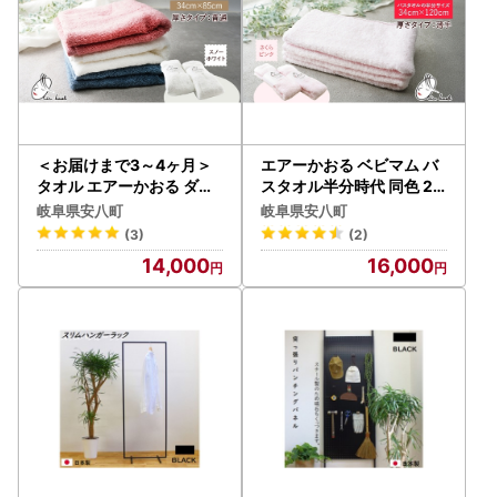
＜お届けまで3～4ヶ月＞
エアーかおる ベビマム バ
タオル エアーかおる ダデ
スタオル半分時代 同色 2
ィボーイ フェイスタオル
枚 セット さくらピンク タ
岐阜県安八町
岐阜県安八町
スノーホワイト 2枚 セッ
オル 34×120cm 日本製 綿
(3)
(2)
ト 34×85cm 日本製 綿10
100％ 柔らか 軽い スーパ
14,000
16,000
0％ 柔らか 軽い スーパーZ
ーZERO 吸水速乾 送料無
ERO 吸水速乾 送料無料 浅
料 浅野撚糸 岐阜県 安八町
野撚糸 岐阜県 安八町