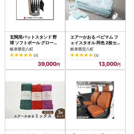
玄関用バットスタンド 野
エアーかおる ベビマム フ
球 ソフトボール グローブ
ェイスタオル 同色 2枚セ
10本 フック付き インテリ
ット 34×85cm そよ風ブ
岐阜県安八町
岐阜県安八町
ア スポーツ用品 組み立て
ルー 日本製 綿100％ 柔ら
(1)
(1)
必要
か 軽い スーパーZERO 吸
39,000
13,000
水速乾 デリケート肌 敏感
肌 赤ちゃん おくるみ 送料
無料 浅野撚糸 岐阜県 安八
町