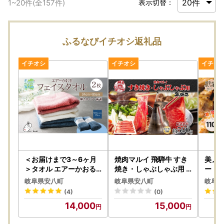
1
~
20
件(全
157
件)
表示切替：
ふるなびイチオシ返礼品
＜お届けまで3～6ヶ月
焼肉マルイ 飛騨牛 すき
美ノ久
＞タオル エアーかおる
焼き・しゃぶしゃぶ用
ード 
ダディボーイ フェイス
約500g すき焼き しゃ
メープ
岐阜県安八町
岐阜県安八町
岐阜県
タオル マウンテンブル
ぶしゃぶ 肉 お肉 国産 国
ィッ
(4)
(0)
ー 2枚 セット 34×85c
産牛 和牛 日本産 冷蔵 和
ドレ
14,000
15,000
m 日本製 綿100％ 柔ら
牛のオリンピック 全国
サラダ
か 軽い スーパーZERO
和牛能力共進会 部位 牛
リル焼