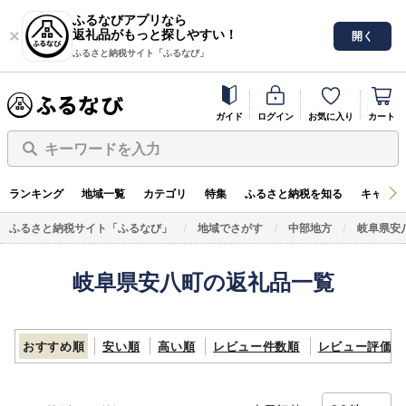
ふるなびアプリなら
返礼品がもっと探しやすい！
開く
ふるさと納税サイト「ふるなび」
ガイド
ログイン
お気に入り
カート
キーワードを入力
ランキング
地域一覧
カテゴリ
特集
ふるさと納税を知る
キャンペ
ふるさと納税サイト「ふるなび」
地域でさがす
中部地方
岐阜県安
岐阜県安八町の返礼品一覧
おすすめ順
安い順
高い順
レビュー件数順
レビュー評価順