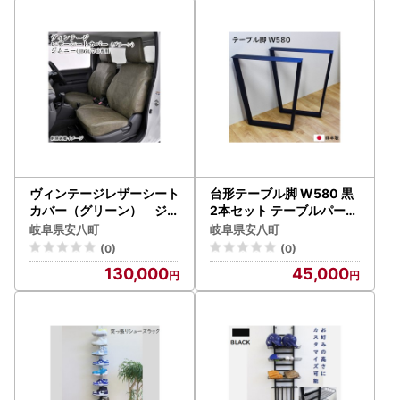
ヴィンテージレザーシート
台形テーブル脚 W580 黒
カバー（グリーン） ジム
2本セット テーブルパーツ
ニー（JB64/74）専用 車
diy アジャスター付き イン
岐阜県安八町
岐阜県安八町
用品 内装 パーツ 緑 工具不
テリア デスク 机 組み立て
(0)
(0)
要
必要
130,000
45,000