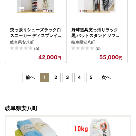
突っ張りシューズラック白
野球道具突っ張りラック
スニーカー ディスプレイ
黒 バットスタンド ソフト
収納家具 インテリア 靴収
ボール 国産 インテリア 組
岐阜県安八町
岐阜県安八町
納 組み立て必要 工具不要
み立て必要 野球用品収納
(0)
(0)
42,000
55,000
前へ
1
2
3
4
5
次へ
岐阜県安八町