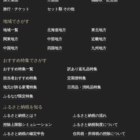
旅行・チケット
セット類 その他
地域でさがす
地域一覧
北海道地方
東北地方
関東地方
中部地方
近畿地方
中国地方
四国地方
九州地方
おすすめ特集でさがす
おすすめ特集一覧
訳あり返礼品特集
担当者おすすめ特集
定期便特集
地元が誇る家電特集
日用品・消耗品特集
ふるなび限定特集
ふるさと納税を知る
ふるさと納税とは？
ふるさと納税の流れ
控除上限額シミュレーション
ふるさと納税制度について
ふるさと納税の確定申告
住民税・所得税の控除について