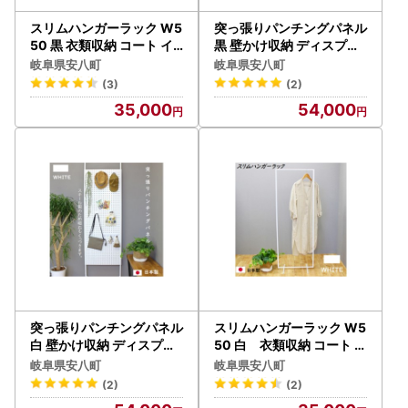
スリムハンガーラック W5
突っ張りパンチングパネル
50 黒 衣類収納 コート イ
黒 壁かけ収納 ディスプレ
ンテリア 洋服収納 組み立
イ パーテーション インテ
岐阜県安八町
岐阜県安八町
て必要
リア 壁に設置 スチール製
(3)
(2)
35,000
54,000
突っ張りパンチングパネル
スリムハンガーラック W5
白 壁かけ収納 ディスプレ
50 白 衣類収納 コート イ
イ パーテーション インテ
ンテリア 洋服収納 組み立
岐阜県安八町
岐阜県安八町
リア 壁に設置 スチール製
て必要
(2)
(2)