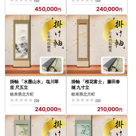
(0)
(0)
450,000
240,000
掛軸 「水墨山水」 塩川翠
掛軸 「桜花富士」 藤田春
笙 尺五立
穂 九寸立
岐阜県北方町
岐阜県北方町
(0)
(0)
240,000
210,000