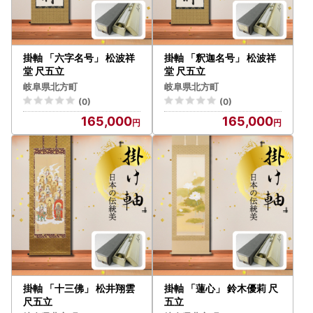
掛軸 「六字名号」 松波祥
掛軸 「釈迦名号」 松波祥
堂 尺五立
堂 尺五立
岐阜県北方町
岐阜県北方町
(0)
(0)
165,000
165,000
掛軸 「十三佛」 松井翔雲
掛軸 「蓮心」 鈴木優莉 尺
尺五立
五立