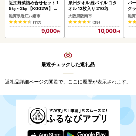
近江野菜詰め合せセット 1.
泉州タオル 総パイル 白タ
バー
5㎏～2㎏ 【K002W】 野
オル 12枚入り 210匁
クラ
菜 旬 新鮮
アボ
滋賀県近江八幡市
大阪府阪南市
滋賀
ン
(117)
(39)
9,000
10,000
最近チェックした返礼品
返礼品詳細ページの閲覧で、ここに履歴が表示されます。