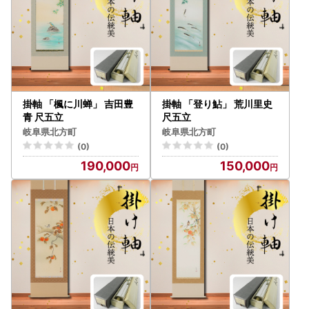
掛軸 「楓に川蝉」 吉田豊
掛軸 「登り鮎」 荒川里史
青 尺五立
尺五立
岐阜県北方町
岐阜県北方町
(0)
(0)
190,000
150,000