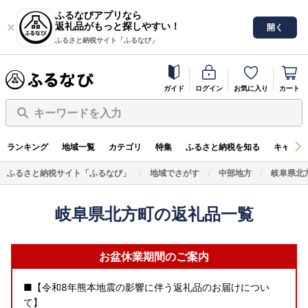
ふるなびアプリなら
返礼品がもっと探しやすい！
開く
ふるさと納税サイト「ふるなび」
ガイド
ログイン
お気に入り
カート
キーワードを入力
ランキング
地域一覧
カテゴリ
特集
ふるさと納税を知る
キャンペ
ふるさと納税サイト「ふるなび」
地域でさがす
中部地方
岐阜県北
岐阜県北方町の返礼品一覧
お盆休業期間のご案内
■【令和8年熊本地震の影響に伴う返礼品のお届けについ
て】