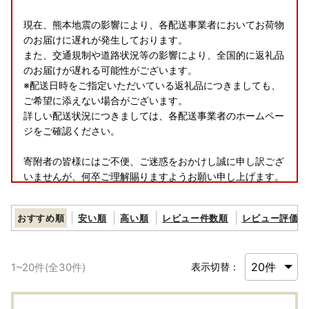
現在、熊本地震の影響により、各配送事業者においてお荷物
のお届けに遅れが発生しております。
また、交通規制や道路状況等の影響により、全国的に返礼品
のお届けが遅れる可能性がございます。
※配送日時をご指定いただいている返礼品につきましても、
ご希望に添えない場合がございます。
詳しい配送状況につきましては、各配送事業者のホームペー
ジをご確認ください。
寄附者の皆様にはご不便、ご迷惑をおかけし誠に申し訳ござ
いませんが、何卒ご理解賜りますようお願い申し上げます。
おすすめ順
安い順
高い順
レビュー件数順
レビュー評価順
■お盆休業期間のご案内～ふるさと納税・返礼品のお問い合
わせについて～
1
~
20
件(全
30
件)
表示切替：
＝＝＝＝＝
お盆休業期間
2026年8月11日（火）～8月16日（日）まで