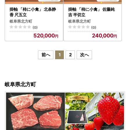
掛軸 「柿に小禽」 北条静
掛軸 「柿に小禽」 佐藤純
香 尺五立
吉 半切立
岐阜県北方町
岐阜県北方町
(0)
(0)
520,000
240,000
前へ
1
2
次へ
岐阜県北方町