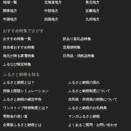
地域一覧
北海道地方
東北地方
関東地方
中部地方
近畿地方
中国地方
四国地方
九州地方
おすすめ特集でさがす
おすすめ特集一覧
訳あり返礼品特集
担当者おすすめ特集
定期便特集
地元が誇る家電特集
日用品・消耗品特集
ふるなび限定特集
ふるさと納税を知る
ふるさと納税とは？
ふるさと納税の流れ
控除上限額シミュレーション
ふるさと納税制度について
ふるさと納税の確定申告
住民税・所得税の控除について
ワンストップ特例制度とは？
ふるさと納税のお礼特典
寄附金の使い道
マンガふるさと納税
企業版ふるさと納税とは
よくあるご質問・お問い合わせ