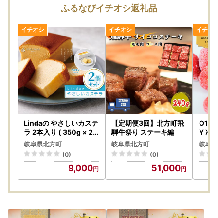
＝＝＝＝＝
ふるなびイチオシ返礼品
※休業期間中のお問い合わせに対するご返信は、8月17日
（月）より順次対応させていただきます。
※万が一お届けした返礼品に不備があった際は、お写真をお
撮りいただいておきますと幸いです。
★返礼品の受付につきましては、随時受付しております。
Lindaの やさしいカステ
【定期便3回】北方町飛
O11 L
ラ 2本入り ( 350g × 2
騨牛祭り ステーキ編
Y 冷凍
本 ) | グルテンフリー
イズ
岐阜県北方町
岐阜県北方町
岐阜県
(0)
(0)
9,000
51,000