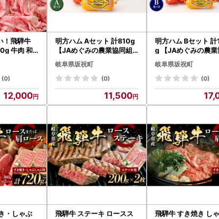
い！飛騨牛
明方ハム Aセット 計810g
明方ハム Bセット 計1
0g 牛肉 和
【JAめぐみの農業協同組
g 【JAめぐみの農
落し 不揃い 訳
合】 ソーセージ ハム フラ
合】 ソーセージ ハム
岐阜県坂祝町
岐阜県坂祝町
坂祝町 養老ミ
ンクフルト フランク おつ
ンクフルト フランク
牛 国産 霜降
まみ 惣菜 晩酌 ディナー 弁
まみ 惣菜 晩酌 ディ
(0)
(0)
(0)
カタ スライス
当 ビール ワイン 酒のお供
当 ビール ワイン 酒
12,000
11,500
17,
 炒め物 冷凍
食べ比べ 詰め合わせ 肉 食
食べ比べ 詰め合わせ 
0円 F6M
品 国産 豚肉 岐阜県 坂祝町
品 国産 豚肉 1kg 以
さかほぎ F6M-017
県 坂祝町 さかほぎ F
18
焼き・しゃぶ
飛騨牛 ステーキ ロースス
飛騨牛 すき焼き し