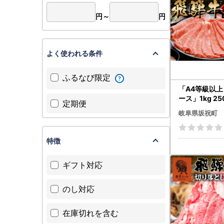
円～
円
よく使われる条件
ふるなび限定
「A4等級以上
ース」1kg 2
定期便
和牛 ブランド
岐阜県坂祝町
分け 大容量 
しゃぶしゃぶ 
タロース スラ
特徴
ぐち F6M-32
ギフト対応
のし対応
在庫切れを含む