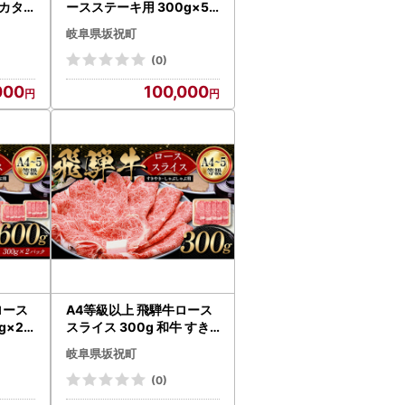
カタ
ースステーキ用 300g×5
高級 肉
枚 岐阜県 肉 牛肉 ブランド
岐阜県坂祝町
県 F6
牛 ステーキ厚め 国産 旨味
黒毛和牛 和牛 冷凍 お取り
(0)
寄せ グルメ F6M-318
000
100,000
ロース
A4等級以上 飛騨牛ロース
g×2
スライス 300g 和牛 すき
 しゃ
焼き しゃぶしゃぶ 小分け
岐阜県坂祝町
量 ブ
大容量 ブランド牛 ネオプ
ムヒ
ライムヒグチ 肉のひぐち
(0)
元 お
お中元 お歳暮 ギフト F6M