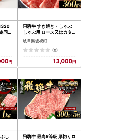
320
飛騨牛 すき焼き・しゃぶ
業協同組
しゃぶ用 ロース又はカタ
 フラ
ロース 360g 牛肉 最高級
岐阜県坂祝町
 おつ
肉 霜降り F6M-312
ナー 弁
(0)
のお供
000
13,000
肉 食
上 岐阜
6M-0
ゃぶし
飛騨牛 最高5等級 厚切りロ