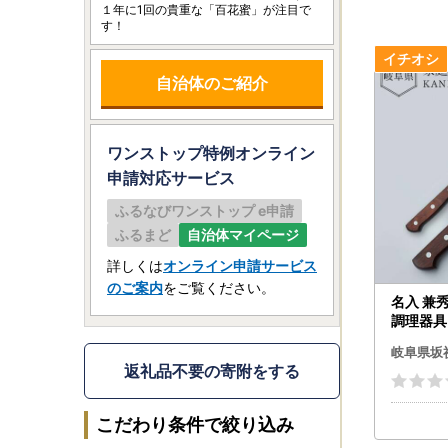
１年に1回の貴重な「百花蜜」が注目で
す！
自治体のご紹介
ワンストップ特例オンライン
申請
対応サービス
ふるなびワンストップ e申請
ふるまど
自治体マイページ
詳しくは
オンライン申請サービス
のご案内
をご覧ください。
名入 兼
調理器具
チン用品 
岐阜県坂
M-247
返礼品不要の寄附をする
こだわり条件で絞り込み