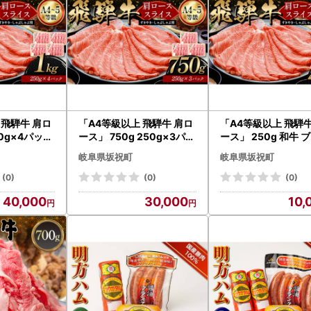
 飛騨牛 肩ロ
「A4等級以上 飛騨牛 肩ロ
「A4等級以上 飛騨牛
50g×4パック
ース」 750g 250g×3パッ
ース」 250g 和牛 
牛 飛騨牛 小
ク 和牛 ブランド牛 飛騨牛
ド牛 飛騨牛 小分け 
岐阜県坂祝町
岐阜県坂祝町
冷凍でお届け
小分け 大容量 冷凍でお届
冷凍でお届け しゃぶ
すき焼き カ
け しゃぶしゃぶ すき焼き
ぶ すき焼き カタロー
(0)
(0)
(0)
イス 肉のひ
カタロース スライス 肉の
ライス 肉のひぐち F
40,000
30,000
10,
4
ひぐち F6M-325
27