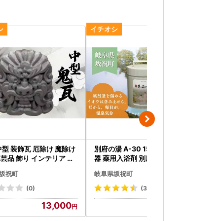
中型 装飾瓦 厄除け 魔除け
別府の湯 A-30 1500g ポリ容
【
 インテリア 岐
器 薬用入浴剤 別府温泉精製 湯
箱菓
祝町 F6M-010
の花エキス基剤配合 ヤングビ
べい お菓
坂祝町
岐阜県坂祝町
岐
ーナス リラックス バスタイム
茶菓
入浴剤 美容 岐阜県 坂祝町 F6M
品 
(0)
(3)
-015
13,000
13,000