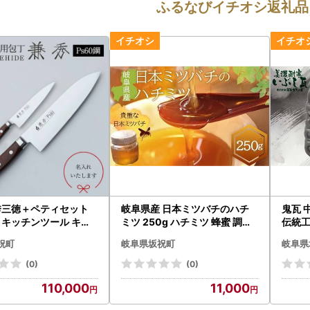
ふるなびイチオシ返礼品
秀三徳＋ペティセット
岐阜県産 日本ミツバチのハチ
鬼瓦 
 キッチンツール キッ
ミツ 250g ハチミツ 蜂蜜 調味
伝統工芸品 飾り
包丁 岐阜県 坂祝町 F6
料 はちみつ 加工品 食品 岐阜県
阜県 坂
祝町
岐阜県坂祝町
岐阜県
坂祝町 F6M-070
(0)
(0)
110,000
11,000