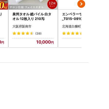
り
泉州タオル 総パイル 白タ
エンペラーサーモン 900g
オル 12枚入り 210匁
_T015-0910
大阪府阪南市
北海道白糠町
(39)
(4708)
0
10,000
15,000