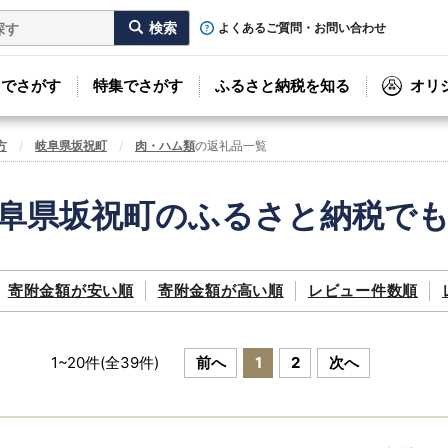
よくあるご質問・お問い合わせ
リでさがす
特集でさがす
ふるさと納税を知る
オリ
方
岐阜県坂祝町
肉・ハム類
の返礼品一覧
阜県坂祝町のふるさと納税で
寄附金額が
安い順
寄附金額が
高い順
レビュー件数順
1
~
20
件(全
39
件)
前へ
1
2
次へ