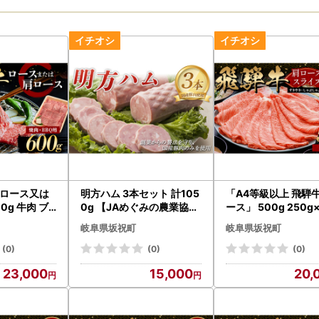
 ロース又は
明方ハム 3本セット 計105
「A4等級以上 飛騨牛
0g 牛肉 ブ
0g 【JAめぐみの農業協同
ース」 500g 250g
BQ F6M-3
組合】ハム おつまみ 惣菜
ク 和牛 ブランド牛 
岐阜県坂祝町
岐阜県坂祝町
晩酌 ディナー 弁当 ビール
小分け 大容量 冷凍
ワイン 酒のお供 大容量 ま
け しゃぶしゃぶ す
(0)
(0)
(0)
とめ買い 詰め合わせ 肉 食
カタロース スライス
23,000
15,000
20,
品 国産 豚肉 岐阜県 坂祝町
ひぐち F6M-326
さかほぎ F6M-090