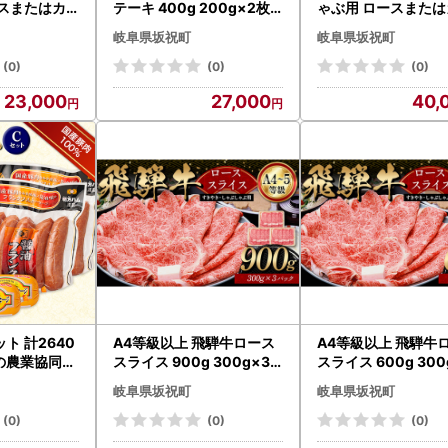
ースまたはカ
テーキ 400g 200g×2枚
ゃぶ用 ロースまたは
 360g×2パ
牛肉 最高級 肉 霜降り BBQ
ロース 1kg 牛肉 最
岐阜県坂祝町
岐阜県坂祝町
級 肉 霜降り
焼肉 F6M-315
霜降り和牛 国産 岐阜
M-316
(0)
(0)
(0)
23,000
27,000
40,
ト 計2640
A4等級以上 飛騨牛ロース
A4等級以上 飛騨牛
の農業協同組
スライス 900g 300g×3
スライス 600g 300
ジ ハム フラ
パック 和牛 すき焼き しゃ
パック 和牛 すき焼き
岐阜県坂祝町
岐阜県坂祝町
ランク おつ
ぶしゃぶ 小分け 大容量 ブ
ぶしゃぶ 小分け 大容
 ディナー 弁
ランド牛 ネオプライムヒ
ランド牛 ネオプライ
(0)
(0)
(0)
イン 酒のお供
グチ 肉のひぐち お中元 お
グチ 肉のひぐち お中