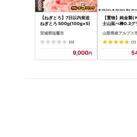
【ねぎとろ】7日以内発送
【置物】純金製(Ｋ
ねぎとろ 500g(100g×5)
士山延べ棒0.3グラ
BK193
宮城県塩竈市
山梨県南アルプス
(0)
(1)
9,000
5