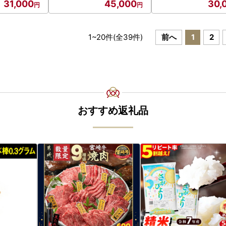
31,000
45,000
30,
合わせ 肉 食
歳暮 ギフト F6M-321
歳暮 ギフト F6M-32
kg 以上 岐阜
ほぎ F6M-4
1
~
20
件(全
39
件)
前へ
1
2
おすすめ返礼品