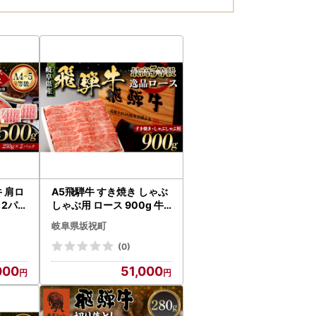
 肩ロ
A5飛騨牛 すき焼き しゃぶ
×2パッ
しゃぶ用 ロース 900g 牛
飛騨牛
肉 最高級 肉 霜降り F6M-3
岐阜県坂祝町
でお届
17
き焼き
(0)
 肉の
000
51,000