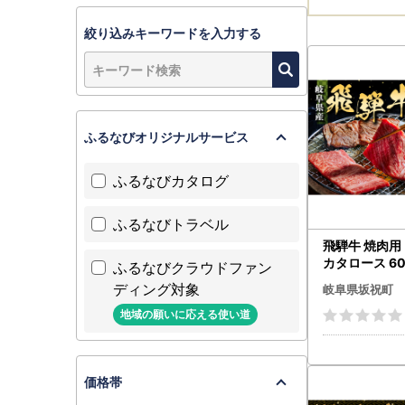
絞り込みキーワードを入力する
ふるなびオリジナルサービス
ふるなびカタログ
ふるなびトラベル
飛騨牛 焼肉用
カタロース 60
ふるなびクラウドファン
ランド牛 国産 B
ディング対象
岐阜県坂祝町
13
地域の願いに応える使い道
価格帯