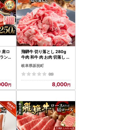
 肩ロ
飛騨牛 切り落とし 280g
ブラン
牛肉 和牛 肉 お肉 切落し 不
大容量
揃い 訳あり 岐阜県 坂祝町
岐阜県坂祝町
しゃ
養老ミート ブランド牛 国
ス ス
産 霜降り 赤身 モモ カタ ス
(0)
6M-3
ライス すき焼き 牛丼 炒め
000
8,000
物 冷凍 お取り寄せ 8000
円 F6M-396