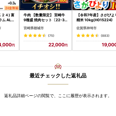
２４) 富
牛肉 【数量限定】 宮崎牛
【令和7年産】さがびよ
ム ALP
9種盛 焼肉セット〔22-31
精米 10kg(H015224)
-006-600g〕都城 イチオ
市
宮崎県都城市
佐賀県神埼市
シ!! 牛肉
(75)
(883)
4,000
22,000
19,00
最近チェックした返礼品
返礼品詳細ページの閲覧で、ここに履歴が表示されます。