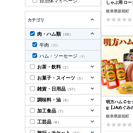
自治体マイページ
しゃぶ用 ロ
タロース 720g
岐阜県坂祝町
ック 牛肉 最高
F6M-314
カテゴリ
肉・ハム類
（39）
牛肉
（35）
ハム・ソーセージ
（4）
お茶・飲料
（2）
お菓子・スイーツ
（5）
雑貨・日用品
（57）
調味料・油
（9）
明方ハム Cセッ
g【JAめぐみ
加工食品
（7）
合】 ソーセー
岐阜県坂祝町
ンクフルト フ
工芸品
（6）
まみ 惣菜 晩酌
当 ビール ワ
旅行・チケット