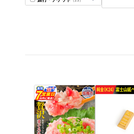
（23）
食べ比べ 詰め
品 国産 豚肉 1
県 坂祝町 さか
01