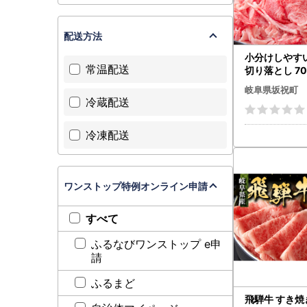
配送方法
小分けしやす
常温配送
切り落とし 70
牛 肉 お肉 切
岐阜県坂祝町
あり 岐阜県 
冷蔵配送
ート ブランド
り 赤身 モモ 
冷凍配送
すき焼き 牛丼
お取り寄せ 12,00
-397
ワンストップ特例オンライン申請
すべて
ふるなびワンストップ e申
請
ふるまど
飛騨牛 すき