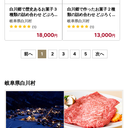
白川郷で歴史あるお菓子３
白川郷で作ったお菓子２種
種類の詰め合わせ どぶろ
類の詰め合わせ どぶろく
く 風味 お茶菓子 [S010]
風味 お茶菓子 [S011]
岐阜県白川村
岐阜県白川村
(1)
(1)
18,000
13,000
前へ
1
2
3
4
5
次へ
岐阜県白川村