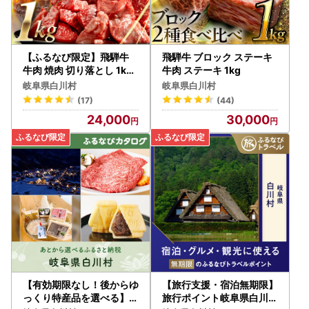
【ふるなび限定】飛騨牛
飛騨牛 ブロック ステーキ
牛肉 焼肉 切り落とし 1kg|
牛肉 ステーキ 1kg
焼肉 FN-Limited-PR
岐阜県白川村
岐阜県白川村
(17)
(44)
24,000
30,000
【有効期限なし！後からゆ
【旅行支援・宿泊無期限】
っくり特産品を選べる】岐
旅行ポイント岐阜県白川村