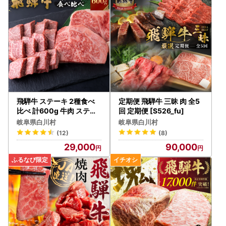
飛騨牛 ステーキ 2種食べ
定期便 飛騨牛 三昧 肉 全5
比べ 計600g 牛肉 ステー
回 定期便 [S526_fu]
キ S464
岐阜県白川村
岐阜県白川村
(12)
(8)
29,000
90,000