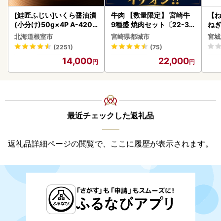
[鮭匠ふじい]いくら醤油漬
牛肉 【数量限定】 宮崎牛
【
(小分け)50g×4P A-4209
9種盛 焼肉セット〔22-31
ねぎ
5
-006-600g〕都城 イチオ
北海道根室市
宮崎県都城市
宮城
シ!! 牛肉
(2251)
(75)
14,000
22,000
最近チェックした返礼品
返礼品詳細ページの閲覧で、ここに履歴が表示されます。