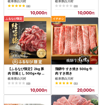
阜県白川村カタログポイン
ふるなびトラベルポイント
岐阜県白川村
岐阜県白川村
ト
(6)
(0)
10,000
10,000
【ふるなび限定】2kg 豚
飛騨牛 すき焼き 500g 牛
肉 切落とし 500g×4p 豚
肉 すき焼き
肉 飛騨高山ミート MS010
岐阜県白川村
岐阜県白川村
FN-Limited-PR
(0)
(5)
10,000
20,000