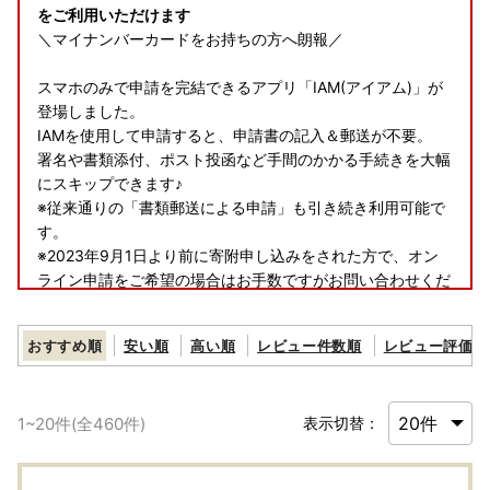
をご利用いただけます
＼マイナンバーカードをお持ちの方へ朗報／
スマホのみで申請を完結できるアプリ「IAM(アイアム)」が
登場しました。
IAMを使用して申請すると、申請書の記入＆郵送が不要。
署名や書類添付、ポスト投函など手間のかかる手続きを大幅
にスキップできます♪
※従来通りの「書類郵送による申請」も引き続き利用可能で
す。
※2023年9月1日より前に寄附申し込みをされた方で、オン
ライン申請をご希望の場合はお手数ですがお問い合わせくだ
さいませ。
おすすめ順
安い順
高い順
レビュー件数順
レビュー評価順
▼申請アプリ【IAM】のダウンロード▼
Android・iOSのアプリストアにて
＜アイアム マイナンバー＞で検索！
1
~
20
件(全
460
件)
表示切替：