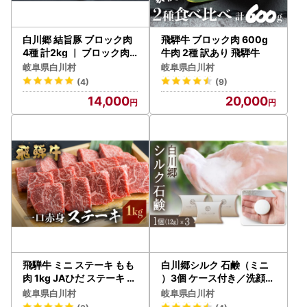
白川郷 結旨豚 ブロック肉
飛騨牛 ブロック肉 600g
4種 計2kg ｜ ブロック肉 [
牛肉 2種 訳あり 飛騨牛
S225]
岐阜県白川村
岐阜県白川村
(4)
(9)
14,000
20,000
飛騨牛 ミニ ステーキ もも
白川郷シルク 石鹸（ミニ
肉 1kg JAひだ ステーキ [S
）3個 ケース付き／洗顔石
111]
鹸 せっけん 8000円 [S39
岐阜県白川村
岐阜県白川村
3]