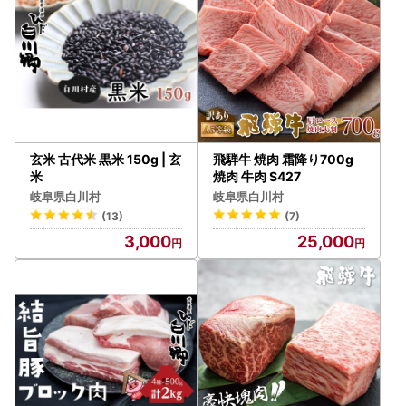
玄米 古代米 黒米 150g | 玄
飛騨牛 焼肉 霜降り700g
米
焼肉 牛肉 S427
岐阜県白川村
岐阜県白川村
(13)
(7)
3,000
25,000