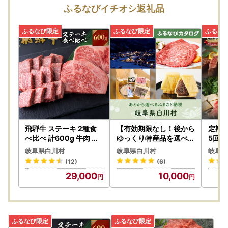
ふるなびイチオシ返礼品
飛騨牛 ステーキ 2種食
【有効期限なし！後から
定期便
べ比べ 計600g 牛肉 ス
ゆっくり特産品を選べる
5回 定
テーキ S464
】岐阜県白川村カタログ
岐阜県白川村
岐阜県白川村
岐阜県
ポイント
(12)
(6)
29,000
10,000