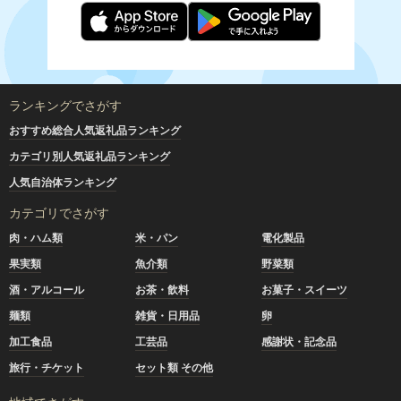
ランキングでさがす
おすすめ総合人気返礼品ランキング
カテゴリ別人気返礼品ランキング
人気自治体ランキング
カテゴリでさがす
肉・ハム類
米・パン
電化製品
果実類
魚介類
野菜類
酒・アルコール
お茶・飲料
お菓子・スイーツ
麺類
雑貨・日用品
卵
加工食品
工芸品
感謝状・記念品
旅行・チケット
セット類 その他