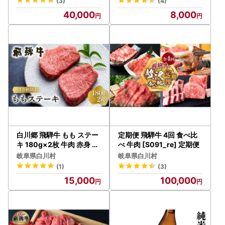
(3)
(4)
40,000
8,000
白川郷 飛騨牛 もも ステー
定期便 飛騨牛 4回 食べ比
キ 180g×2枚 牛肉 赤身 ス
べ 牛肉 [S091_re] 定期便
テーキ [S333]
岐阜県白川村
岐阜県白川村
(1)
(3)
15,000
100,000