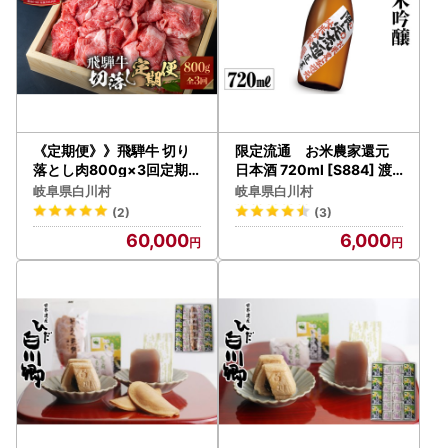
《定期便》》飛騨牛 切り
限定流通 お米農家還元
落とし肉800g×3回定期
日本酒 720ml [S884] 渡
便 [S527]
辺酒造店 日本酒
岐阜県白川村
岐阜県白川村
(2)
(3)
60,000
6,000