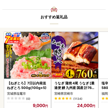
おすすめ返礼品
【ねぎとろ】7日以内発送
うなぎ 蒲焼 4尾 うなぎ [最
塩辛
ねぎとろ 500g(100g×5)
速便 鰻 九州産 国産 計760
58
g以上]
宮城県塩竈市
宮崎県宮崎市
福岡
(0)
(1134)
9,000
24,000