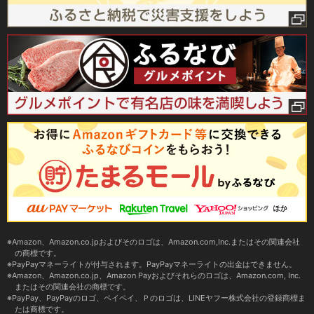
Amazon、Amazon.co.jpおよびそのロゴは、Amazon.com,Inc.またはその関連会社
の商標です。
PayPayマネーライトが付与されます。PayPayマネーライトの出金はできません。
Amazon、Amazon.co.jp、Amazon Payおよびそれらのロゴは、Amazon.com, Inc.
またはその関連会社の商標です。
PayPay、PayPayのロゴ、ペイペイ、Ｐのロゴは、LINEヤフー株式会社の登録商標ま
たは商標です。