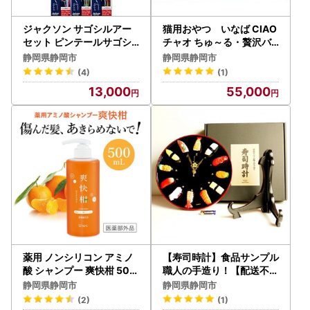
ジャクソン サゴシルアー
猫用おやつ いなば CIAO
セット ピンテールサゴシ
チャオ ちゅ～る・贅沢バ
チューン 2個【釣り具 ル
ラエティ320本 （14ｇ40
静岡県静岡市
静岡県静岡市
アー アウトドア キャンプ
ｘ8袋）セット（ キャット
(4)
(1)
】◆
フード ペットフード ）静
13,000
55,000
岡市
薬用 ノンシリコン アミノ
【寿司時計】食品サンプル
酸 シャンプー 爽快柑 500
職人の手造り！【配送不可
ml 医薬部外品 頭皮ケア リ
：離島】
静岡県静岡市
静岡県静岡市
ンス不要 オールインワン
(2)
(1)
シャンプー ふけ かゆみ