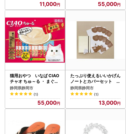
11,000
55,000
猫用おやつ いなば CIAO
たっぷり使えるいいかげん
チャオ ちゅ～る ・ まぐろ
ノートとカバーセット モ
バラエティ320本 （14ｇ4
ンブラン■
静岡県静岡市
静岡県静岡市
0ｘ8袋）セット（ キャッ
(1)
(1)
トフード ペットフード ）
55,000
13,000
静岡市