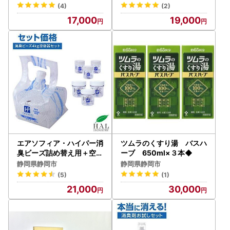
香り付き トイレット
(4)
(2)
17,000
19,000
エアソフィア・ハイパー消
ツムラのくすり湯 バスハ
臭ビーズ詰め替え用＋空容
ーブ 650ml×３本◆
器セット◆
静岡県静岡市
静岡県静岡市
(5)
(1)
21,000
30,000