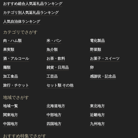
おすすめ総合人気返礼品ランキング
カテゴリ別人気返礼品ランキング
人気自治体ランキング
カテゴリでさがす
肉・ハム類
米・パン
電化製品
果実類
魚介類
野菜類
酒・アルコール
お茶・飲料
お菓子・スイーツ
麺類
雑貨・日用品
卵
加工食品
工芸品
感謝状・記念品
旅行・チケット
セット類 その他
地域でさがす
地域一覧
北海道地方
東北地方
関東地方
中部地方
近畿地方
中国地方
四国地方
九州地方
おすすめ特集でさがす