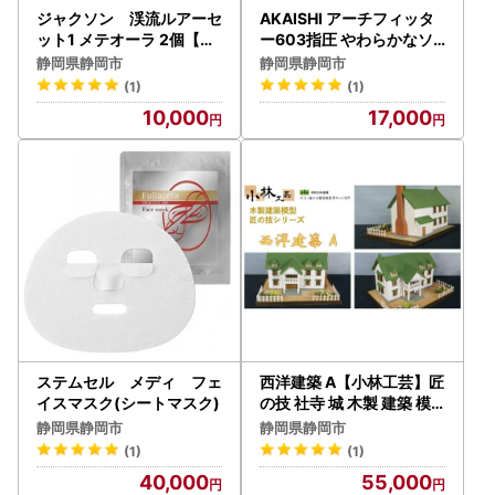
ジャクソン 渓流ルアーセ
AKAISHI アーチフィッタ
ット1 メテオーラ 2個【釣
ー603指圧 やわらかなソ
り具 ルアー アウトドア キ
フト指圧の室内履きサンダ
静岡県静岡市
静岡県静岡市
ャンプ】◆
ル【チャコール】＜Lサイ
(1)
(1)
ズ＞□
10,000
17,000
ステムセル メディ フェ
西洋建築 A【小林工芸】匠
イスマスク(シートマスク)
の技 社寺 城 木製 建築 模
型キット 専門 クラフト 趣
静岡県静岡市
静岡県静岡市
味 工作 静岡市□
(1)
(1)
40,000
55,000