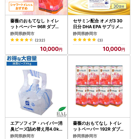
薔薇のおもてなし トイレ
セサミン配合 オメガ3 30
ットペーパー 96R ダブル
日分 DHA EPA サプリメン
25m 12ロール x 8パック
ト リノレン酸◇
静岡県静岡市
静岡県静岡市
香り付き トイレット
(232)
(3)
10,000
10,000
エアソフィア・ハイパー消
薔薇のおもてなし トイレ
臭ビーズ詰め替え用4.0kg
ットペーパー 192R ダブル
◆
25m 12ロール x 16パック
静岡県静岡市
静岡県静岡市