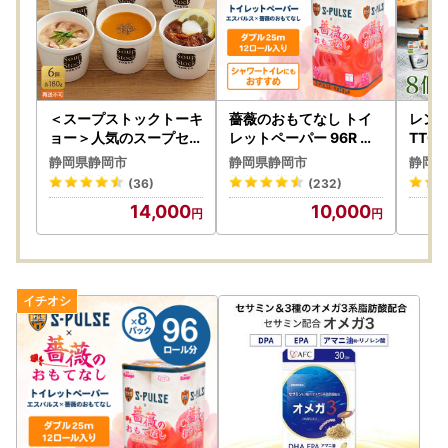
＜スープストックトーキ
薔薇のおもてなし トイ
レンジ
ョー＞人気のスープセッ
レットペーパー 96R ダ
TTO
ト 6個入 冷凍【配送不
ブル 25m 12ロール x 8
レト
静岡県静岡市
静岡県静岡市
静岡県
可：離島】SoupStockT
パック 香り付き トイレ
国産 
(36)
(232)
okyo ギフト 母の日 父
ット
OTTOス
14,000
10,000
の日 プレゼント お祝い
ん 時
お土産 贈りもの お見舞
い 誕生日◆