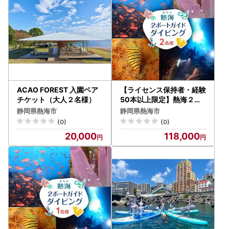
ACAO FOREST 入園ペア
【ライセンス保持者・経験
チケット（大人２名様）
50本以上限定】熱海２ボ
ートガイドダイビング（２
静岡県熱海市
静岡県熱海市
名様）
(0)
(0)
20,000
118,000