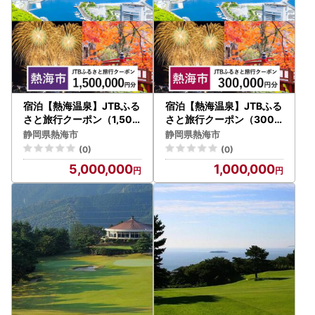
宿泊【熱海温泉】JTBふる
宿泊【熱海温泉】JTBふる
さと旅行クーポン（1,500
さと旅行クーポン（300,
,000円分）Eメール発行
000円分）Eメール発行 宿
静岡県熱海市
静岡県熱海市
宿泊券
泊券
(0)
(0)
5,000,000
1,000,000