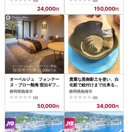
(0)
(0)
24,000
150,000
オーベルジュ フォンテー
貴重な黒御影土を使い、白
ヌ・ブロー熱海 宿泊ギフ
化粧で絵付けまで出来る陶
ト券（15,000円分）
芸体験チケット
静岡県熱海市
静岡県熱海市
(0)
(0)
50,000
34,000