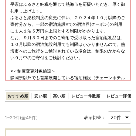
平素はふるさと納税を通じて熱海市を応援いただき、厚く御
礼申し上げます。
ふるさと納税制度の変更に伴い、２０２４年１０月以降のご
寄付分から、一部の宿泊施設※での宿泊券(クーポン)の利用
に１人１泊５万円を上限とする制限がかかります。
なお、９月３０日までのご寄附で受け取った宿泊返礼品は、
１０月以降の宿泊施設利用でも制限はかかりませんので、熱
海市へのご旅行をご検討されている場合は、制限のかからな
い９月中のご寄付をご検討ください。
※＜制度変更対象施設＞
静岡県以外でも営業展開している宿泊施設（チェーンホテル
等）
おすすめ順
安い順
高い順
レビュー件数順
レビュー評価順
1
~
20
件(全
45
件)
表示切替：