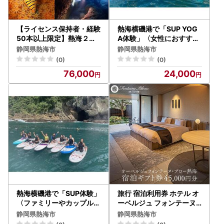
【ライセンス保持者・経験
熱海横磯港で「SUP YOG
50本以上限定】熱海２ボ
A体験」〈女性におすすめ
ートガイドダイビング（１
〉
静岡県熱海市
静岡県熱海市
名様）
(0)
(0)
76,000
24,000
熱海横磯港で「SUP体験」
旅行 宿泊利用券 ホテル オ
〈ファミリーやカップルに
ーベルジュ フォンテーヌ
おすすめ〉
ブロー熱海 ( 45,000円分
静岡県熱海市
静岡県熱海市
)