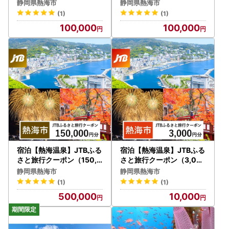
ト券（30,000円分）
静岡県熱海市
静岡県熱海市
(1)
(1)
100,000
100,000
宿泊【熱海温泉】JTBふる
宿泊【熱海温泉】JTBふる
さと旅行クーポン（150,0
さと旅行クーポン（3,00
00円分）Eメール発行 宿
0円分） Eメール発行 宿泊
静岡県熱海市
静岡県熱海市
泊券
券
(1)
(1)
500,000
10,000