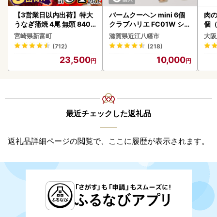
【3営業日以内出荷】特大
バームクーヘン mini 6個
肉の
うなぎ蒲焼 4尾 無頭 840g
クラブハリエ FC01W シェ
個（
以上 C388-840-3D
アボックス バウムクーヘ
ーグ
宮崎県新富町
滋賀県近江八幡市
大阪
ン
わ
(712)
(218)
23,500
10,000
最近チェックした返礼品
返礼品詳細ページの閲覧で、ここに履歴が表示されます。