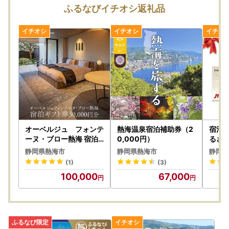
ふるなびイチオシ返礼品
オーベルジュ フォンテ
熱海温泉宿泊補助券（2
宿泊券
ーヌ・ブロー熱海 宿泊
0,000円）
るさと
ギフト券（30,000円分
円分
静岡県熱海市
静岡県熱海市
静岡県
）
旅行券
(1)
(3)
100,000
67,000