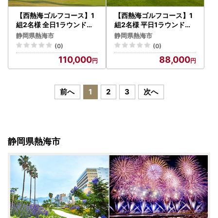
【西熱海ゴルフコース】1
【西熱海ゴルフコース】1
組2名様 全日1ラウンドゴ
組2名様 平日1ラウンドゴ
ルフプレー券
ルフプレー券
静岡県熱海市
静岡県熱海市
(0)
(0)
110,000
88,000
前へ
1
2
3
次へ
静岡県熱海市