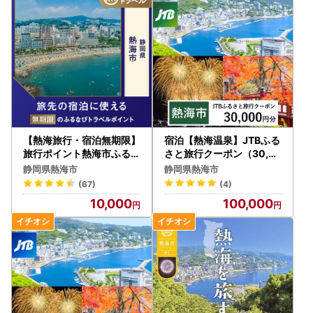
【熱海旅行・宿泊無期限】
宿泊【熱海温泉】JTBふる
旅行ポイント熱海市ふるな
さと旅行クーポン（30,0
びトラベルポイント
00円分）Eメール発行 宿
静岡県熱海市
静岡県熱海市
泊券
(67)
(4)
10,000
100,000