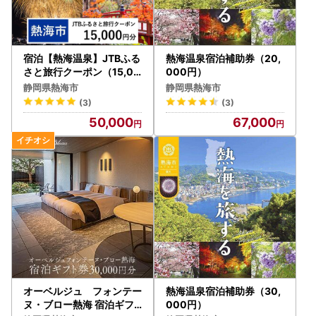
宿泊【熱海温泉】JTBふる
熱海温泉宿泊補助券（20,
さと旅行クーポン（15,00
000円）
0円分）Eメール発行 宿泊
静岡県熱海市
静岡県熱海市
券
(3)
(3)
50,000
67,000
オーベルジュ フォンテー
熱海温泉宿泊補助券（30,
ヌ・ブロー熱海 宿泊ギフ
000円）