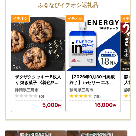
場合は再送いたしかねますので、お早めにお受け取りいただ
ふるなびイチオシ返礼品
きますようお願いいたします。
また、返礼品のお届け先変更をご希望の方は、下記のお問い
合わせ先までご連絡いただきますようお願いいたします。
なお、返礼品の発送準備中のためご連絡いただくタイミング
によっては対応いたしかねる場合がございますので、あらか
じめご了承ください。
▼お届け後
返礼品のお受け取り後はすぐに中身や状態をご確認いただ
き、万が一、破損や不備がございました場合には、大変お手
数ではございますがまで画像を添えてお問い合わせ先までご
ザクザククッキー 5枚入
【2026年9月30日掲載
静岡 
連絡いただきますようお願い申し上げます。なお、受け取り
り 焼き菓子 《着色料・
終了】 inゼリー エネル
人前 
保存料不使用》
ギー 18個入り マスカッ
名物 
後に3日以上の期間が経過した後のご連絡については、対応
静岡県三島市
静岡県三島市
静岡県
ト味 インゼリー
パック
いたしかねますので、商品到着時には早めの確認をお願いい
(0)
(15)
日 晩
たします。
5,000
16,000
殖 タ
ギフト
■返礼品と関係書類の発送について■
物 う
三島市では、返礼品と受領証明書やワンストップ特例申請書
蒲焼き
などの関係書類は、別に発送しております。
焼 う
うな丼
お届け時期が前後する場合がございますがご了承ください。