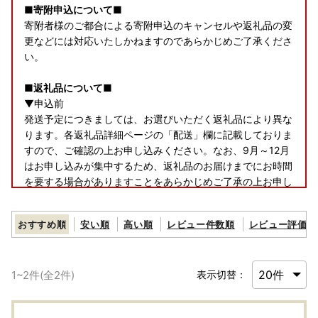
■寄附申込について■
寄附者様のご都合による寄附申込のキャンセルや返礼品の変
更などには対応いたしかねますのであらかじめご了承くださ
い。
■返礼品について■
▼申込前
発送予定につきましては、お選びいただく返礼品により異な
ります。各返礼品詳細ページの「配送」欄に記載しておりま
すので、ご確認の上お申し込みください。なお、9月～12月
はお申し込みが集中するため、返礼品のお届けまでにお時間
を要する場合がありますことをあらかじめご了承の上お申し
込みいただきますようお願いいたします。
お届け時期の指定等のご要望につきましては対応いたしかね
おすすめ順
安い順
高い順
レビュー件数順
レビュー評価順
ますのであらかじめご了承ください。
▼申込後（お届け前）
1
~
2
件(全
2
件)
表示切替：
返礼品の発送時には、ご登録のメールアドレス宛てに発送開
始案内のメールをお送りしております。
寄附者様のご都合により返礼品が発送元事業者へ返品された