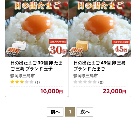
ト 三
※ご本人でワンストップ特例申請書を用意されて提出される
場合は、下記よりダウンロードが可能です。
ワンストップ特例申請書PDF
▼お問い合わせ先
静岡県 三島市 ふるさと納税担当
電話： 050-1730-1318（9:00～17:00 ※土日祝・年末年始
を除く）
日の出たまご 30個 卵 たま
日の出たまご 45個 卵 三島
メール：mishima@furusato-supports.com
ご 三島 ブランド 玉子
ブランド たまご
静岡県三島市
静岡県三島市
(1)
(0)
16,000
22,000
前へ
1
次へ