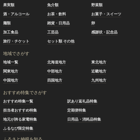
果実類
魚介類
野菜類
酒・アルコール
お茶・飲料
お菓子・スイーツ
麺類
雑貨・日用品
卵
加工食品
工芸品
感謝状・記念品
旅行・チケット
セット類 その他
地域でさがす
地域一覧
北海道地方
東北地方
関東地方
中部地方
近畿地方
中国地方
四国地方
九州地方
おすすめ特集でさがす
おすすめ特集一覧
訳あり返礼品特集
担当者おすすめ特集
定期便特集
地元が誇る家電特集
日用品・消耗品特集
ふるなび限定特集
ふるさと納税を知る