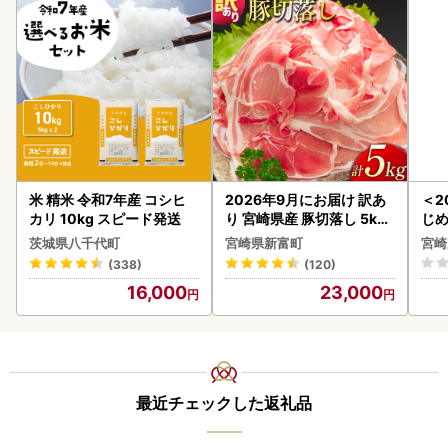
米 精米 令和7年産 コシヒ
2026年9月にお届け 訳あ
＜2
カリ 10kg スピード発送
り 宮崎県産 豚切落し 5kg
じ
C325-2506-2609
ロイ
茨城県八千代町
宮崎県新富町
宮崎
K00
(338)
(120)
16,000
23,000
最近チェックした返礼品