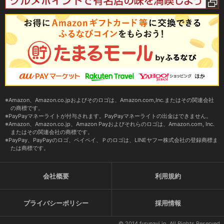
Amazon、Amazon.co.jpおよびそのロゴは、Amazon.com,Inc.またはその関連会社
の商標です。
PayPayマネーライトが付与されます。PayPayマネーライトの出金はできません。
Amazon、Amazon.co.jp、Amazon Payおよびそれらのロゴは、Amazon.com, Inc.
またはその関連会社の商標です。
PayPay、PayPayのロゴ、ペイペイ、Ｐのロゴは、LINEヤフー株式会社の登録商標ま
たは商標です。
会社概要
利用規約
プライバシーポリシー
採用情報
© 2014 furunavi.jp, All Rights Reserved.