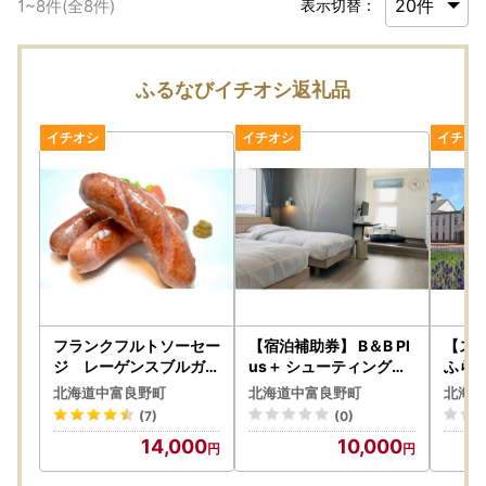
1
~
8
件(全
8
件)
表示切替：
ふるなびイチオシ返礼品
フランクフルトソーセー
【宿泊補助券】 B＆B Pl
【ス
ジ レーゲンスブルガー
us＋ シューティングス
ふら
【AM-012】
ター（3000円分）【B
ーポン
北海道中富良野町
北海道中富良野町
北海道
D-001】
【BE
(7)
(0)
14,000
10,000