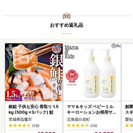
おすすめ返礼品
銀鮭 子供も安心 骨取り 1.5
ママ＆キッズ ベビーミル
創業
kg (500g ×3パック) 鮭
キーローションお得用サイ
スギ
ズ 380ml 2本セット CH21
み 
宮城県塩竈市
北海道白老町
愛知
0
惣菜
(79)
(10)
ンバ