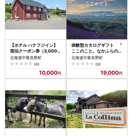
【ホテル ハナフジイン】
体験型カタログギフト 「
宿泊クーポン券（3,000
ここのこと。なかふらの」
円分）【BM-001】
【BX-001】
北海道中富良野町
北海道中富良野町
(0)
(0)
10,000
19,000