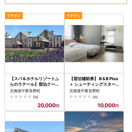
【スパ＆ホテルリゾートふ
【宿泊補助券】 B＆B Plus
らのラテール】宿泊クーポ
＋ シューティングスター
ン券（6000円分）【BE-
（3000円分）【BD-001
北海道中富良野町
北海道中富良野町
001】
】
(0)
(0)
20,000
10,000