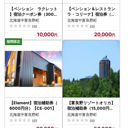
【ペンション ラクレット
【ペンション＆レストラン
】宿泊クーポン券（3000
ラ・コリーナ】宿泊券（6
円分）【BY-004】
000円分）【AM-051】
北海道中富良野町
北海道中富良野町
(0)
(0)
10,000
20,000
【Element】宿泊補助券（
【富良野リゾートオリカ】
6000円分）【CE-001】
宿泊補助券（15,000円）
【BK-002】
北海道中富良野町
北海道中富良野町
(0)
(0)