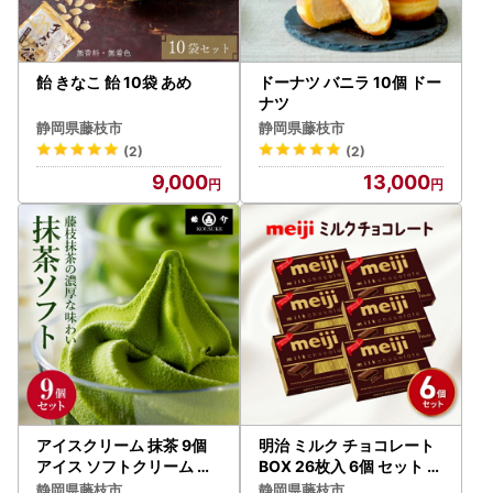
飴 きなこ 飴 10袋 あめ
ドーナツ バニラ 10個 ドー
ナツ
静岡県藤枝市
静岡県藤枝市
(2)
(2)
9,000
13,000
アイスクリーム 抹茶 9個
明治 ミルク チョコレート
アイス ソフトクリーム 藤
BOX 26枚入 6個 セット チ
枝抹茶
ョコレート
静岡県藤枝市
静岡県藤枝市