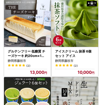
グルテンフリー 低糖質 チ
アイスクリーム 抹茶 6個
ーズケーキ 約20cm×1本
セット アイス
ケーキ
静岡県藤枝市
静岡県藤枝市
(2)
(2)
13,000
10,000