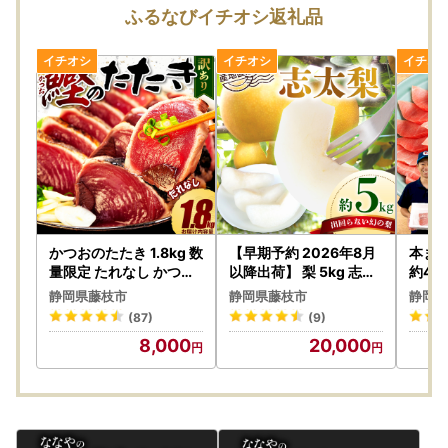
▼お届け後
ふるなびイチオシ返礼品
返礼品のお受け取り後はすぐに中身や状態をご確認いただ
き、万が一不具合等がございましたら、大変お手数ではござ
いますがお問い合わせ先までご連絡いただきますようお願い
申し上げます。なお、お受け取りからお日にちが経過した後
のご連絡につきましては対応いたしかねる場合がございます
のであらかじめご了承ください。
■返礼品と関係書類の発送について■
藤枝市では、返礼品と受領証明書やワンストップ特例申請書
などの関係書類は、別に発送しております。
お届け時期が前後する場合がございますがご了承ください。
かつおのたたき 1.8kg 数
【早期予約 2026年8月
本まぐ
量限定 たれなし かつお
以降出荷】 梨 5kg 志太
約40
のたたき 鰹
梨
】
■藤枝市では令和5年9月から■
静岡県藤枝市
静岡県藤枝市
静岡県
「
ふるさと納税総合窓口ふるまど
」のサービス利用を開始し
(87)
(9)
ました。
8,000
20,000
マイナンバーカードとスマートフォンがあればオンラインで
のワンストップ特例申請が可能となります。寄附受領後にオ
ンライン申請用のQRコード付き申請書を送付いたします。
また、藤枝市ホームページの「寄附金税額控除について」か
らもオンライン申請可能です。詳しくは藤枝市ホームページ