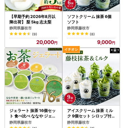
【早期予約 2026年8月以
ソフトクリーム 抹茶 6個
降出荷】 梨 5kg 志太梨
ソフト
静岡県藤枝市
静岡県藤枝市
(9)
(8)
20,000
9,000
ジェラート 抹茶 16個セッ
アイスクリーム 抹茶 ミル
ト 食べ比べ ななや ジェラ
ク 9個セット シロップ付
ート
き アイス
静岡県藤枝市
静岡県藤枝市