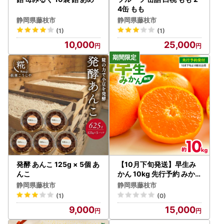
4缶 もも
静岡県藤枝市
静岡県藤枝市
(1)
(1)
10,000
25,000
発酵 あんこ 125g × 5個 あ
【10月下旬発送】早生み
んこ
かん 10kg 先行予約 みか
ん
静岡県藤枝市
静岡県藤枝市
(1)
(0)
9,000
15,000