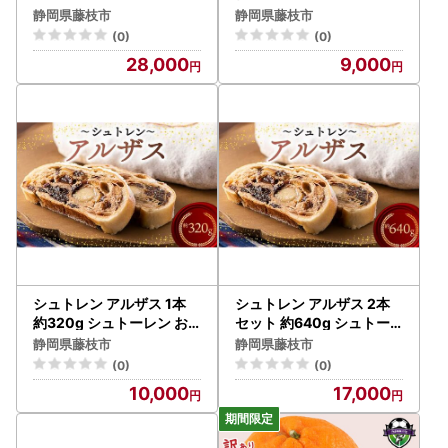
き スイーツ
静岡県藤枝市
静岡県藤枝市
(0)
(0)
28,000
9,000
シュトレン アルザス 1本
シュトレン アルザス 2本
約320g シュトーレン お
セット 約640g シュトー
菓子 洋菓子 デザート スイ
レン お菓子 洋菓子 デザー
静岡県藤枝市
静岡県藤枝市
ーツ ドライフルーツ クリ
ト スイーツ ドライフルー
(0)
(0)
スマス ドイツ 菓子パン 静
ツ クリスマス ドイツ 菓子
10,000
17,000
岡県 藤枝市
パン 静岡県 藤枝市