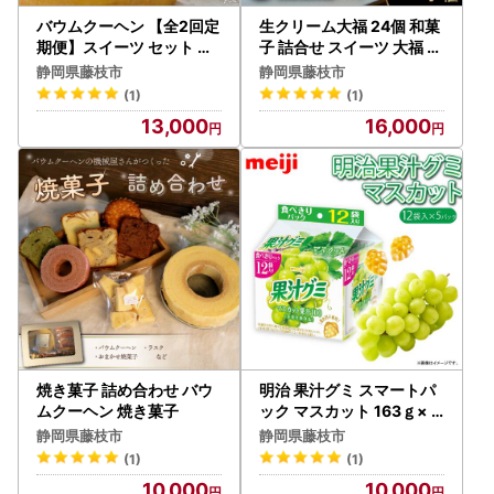
バウムクーヘン 【全2回定
生クリーム大福 24個 和菓
期便】スイーツ セット バ
子 詰合せ スイーツ 大福 煎
ウムクーヘン
茶ティーバッグ付き
静岡県藤枝市
静岡県藤枝市
(1)
(1)
13,000
16,000
焼き菓子 詰め合わせ バウ
明治 果汁グミ スマートパ
ムクーヘン 焼き菓子
ック マスカット 163ｇ× 5
個 | グミ
静岡県藤枝市
静岡県藤枝市
(1)
(1)
10,000
10,000