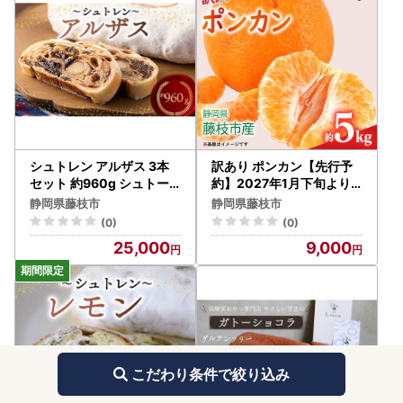
シュトレン アルザス 3本
訳あり ポンカン【先行予
セット 約960g シュトー
約】2027年1月下旬より
レン お菓子 洋菓子 デザー
発送 みかん 5kg
静岡県藤枝市
静岡県藤枝市
ト スイーツ ドライフルー
(0)
(0)
ツ クリスマス ドイツ 菓子
25,000
9,000
パン 静岡県 藤枝市
こだわり条件で絞り込み