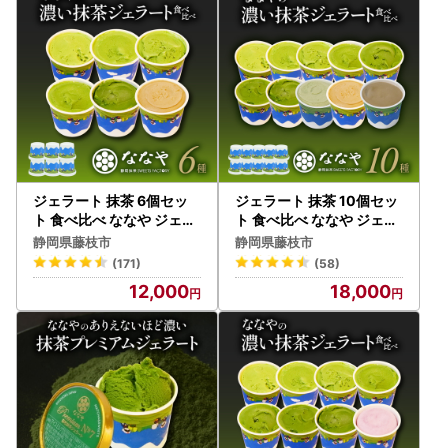
をご覧ください。この機会にぜひご活用ください！
※オンライン申請をするためには、公的個人認証アプリ＜ア
イアム＞のダウンロードが必要です。
App Storeからダウンロード
Google Playからダウンロード
ジェラート 抹茶 6個セッ
ジェラート 抹茶 10個セッ
ト 食べ比べ ななや ジェラ
ト 食べ比べ ななや ジェラ
ート
ート
静岡県藤枝市
静岡県藤枝市
(171)
(58)
12,000
18,000