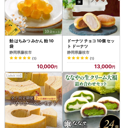
飴 はちみつ みかん 飴 10
ドーナツ チョコ 10個 セッ
袋
ト ドーナツ
静岡県藤枝市
静岡県藤枝市
(1)
(1)
10,000
13,000