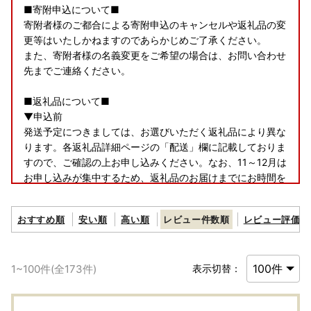
■寄附申込について■
寄附者様のご都合による寄附申込のキャンセルや返礼品の変
更等はいたしかねますのであらかじめご了承ください。
また、寄附者様の名義変更をご希望の場合は、お問い合わせ
先までご連絡ください。
■返礼品について■
▼申込前
発送予定につきましては、お選びいただく返礼品により異な
ります。各返礼品詳細ページの「配送」欄に記載しておりま
すので、ご確認の上お申し込みください。なお、11～12月は
お申し込みが集中するため、返礼品のお届けまでにお時間を
要しますことをあらかじめご了承の上お申し込みいただきま
すようお願いいたします。
おすすめ順
安い順
高い順
レビュー件数順
レビュー評価順
また、返礼品をお受け取りいただけないご不在期間等がござ
いましたら、備考欄にご入力いただくか、お問い合わせ先ま
でご連絡ください。ただし、お届け時期の指定等のご要望に
1
~
100
件(全
173
件)
表示切替：
つきましては対応いたしかねますのであらかじめご了承くだ
さい。