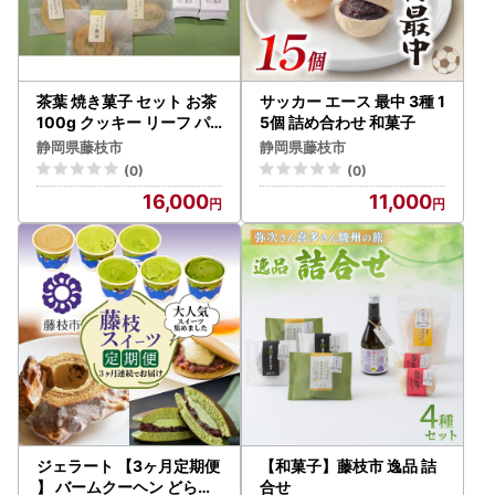
茶葉 焼き菓子 セット お茶
サッカー エース 最中 3種 1
100g クッキー リーフ パ
5個 詰め合わせ 和菓子
イ ななや 丸七製茶
静岡県藤枝市
静岡県藤枝市
(0)
(0)
16,000
11,000
ジェラート 【3ヶ月定期便
【和菓子】藤枝市 逸品 詰
】 バームクーヘン どら焼
合せ