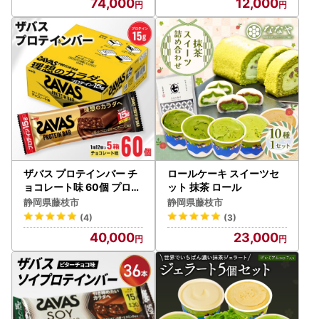
74,000
12,000
ザバス プロテインバー チ
ロールケーキ スイーツセ
ョコレート味 60個 プロテ
ット 抹茶 ロール
インバー
静岡県藤枝市
静岡県藤枝市
(4)
(3)
40,000
23,000