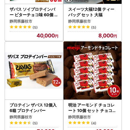
ザバス ソイプロテインバ
スイーツ大福12個 ティー
ー ビターチョコ味 60個 プ
バッグ セット 大福
ロテインバー
静岡県藤枝市
静岡県藤枝市
(5)
(5)
40,000
8,000
プロテイン ザバス 12個入
明治 アーモンド チョコレ
6箱 プロテインバー
ート 10個 セット チョコレ
ート
静岡県藤枝市
静岡県藤枝市
(5)
(4)