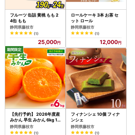
フルーツ 缶詰 黄桃 もも 2
ロールケーキ 3本 お茶 セ
4缶 もも
ット ロール
静岡県藤枝市
静岡県藤枝市
(1)
(1)
25,000
12,000
【先行予約】 2026年度産
フィナンシェ 10個 フィナ
みかん 早生 みかん 6kg 10
ンシェ
月下旬発送
静岡県藤枝市
静岡県藤枝市
(1)
(1)