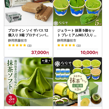
プロテイン ソイ ザバス 12
ジェラート 抹茶 5個セッ
個入り 3箱 プロテインバ
ト プレミアムNO.7入り な
ー
なやジェラート
静岡県藤枝市
静岡県藤枝市
(3)
(3)
37,000
10,000