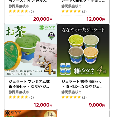
もフーズ パイン みかん
レート 6箱セット チョコ
レート
静岡県藤枝市
静岡県藤枝市
(2)
(2)
20,000
12,000
ジェラート プレミアム抹
ジェラート 抹茶 4個セッ
茶 4個セット ななや ジェ
ト 食べ比べ ななやジェラ
ラート
ート
静岡県藤枝市
静岡県藤枝市
(2)
(2)
12,000
9,000