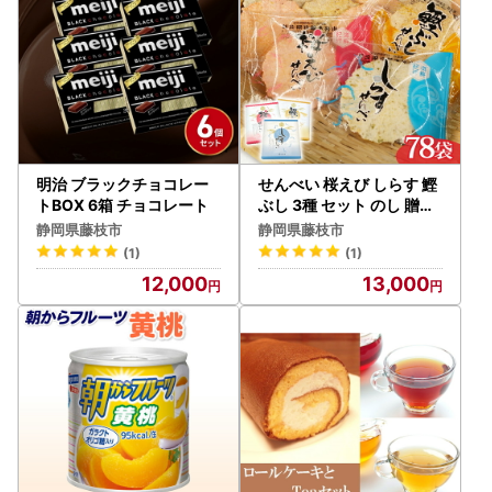
明治 ブラックチョコレー
せんべい 桜えび しらす 鰹
トBOX 6箱 チョコレート
ぶし 3種 セット のし 贈答
ギフト せんべい
静岡県藤枝市
静岡県藤枝市
(1)
(1)
12,000
13,000