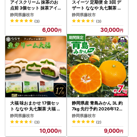
アイスクリーム 抹茶のお
スイーツ 定期便 全 3回 デ
点前 3個セット 抹茶アイ
ザート ななや 丸七製茶 抹
ス
茶 ロールケーキ 生クリー
静岡県藤枝市
静岡県藤枝市
ム 大福 クッキー チョコ 深
(3)
(3)
蒸し茶 お茶
6,000
30,000
大福 味おまかせ 17個セッ
静岡県産 青島みかん 3L 約
ト ななや 丸七製茶 大福 ス
7kg 先行予約 2026年12月
イーツ
下旬より順次出荷
静岡県藤枝市
静岡県藤枝市
(3)
(2)
10,000
9,000