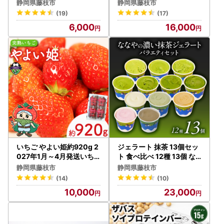
静岡県藤枝市
静岡県藤枝市
(19)
(17)
6,000
16,000
いちご やよい姫約920g 2
ジェラート 抹茶 13個セッ
027年1月～4月発送いち
ト 食べ比べ 12種 13個 な
ご
なや ジェラート
静岡県藤枝市
静岡県藤枝市
(14)
(10)
10,000
23,000