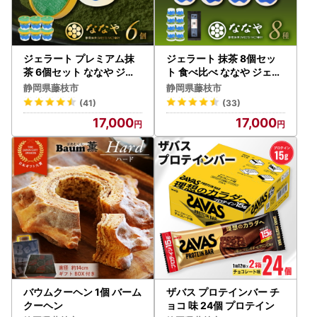
ジェラート プレミアム抹
ジェラート 抹茶 8個セッ
茶 6個セット ななや ジェ
ト 食べ比べ ななや ジェラ
ラート
ート
静岡県藤枝市
静岡県藤枝市
(41)
(33)
17,000
17,000
バウムクーヘン 1個 バーム
ザバス プロテインバー チ
クーヘン
ョコ 味 24個 プロテイン