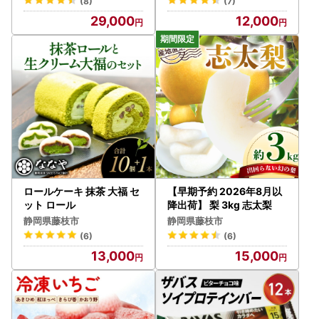
(8)
(7)
29,000
12,000
ロールケーキ 抹茶 大福 セ
【早期予約 2026年8月以
ット ロール
降出荷】 梨 3kg 志太梨
静岡県藤枝市
静岡県藤枝市
(6)
(6)
13,000
15,000