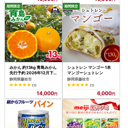
みかん 約13kg 青島みかん
シュトレン マンゴー 1本
先行予約 2026年12月下旬
マンゴーシュトレン
より順次発送
静岡県藤枝市
静岡県藤枝市
(1)
(1)
14,000
6,000