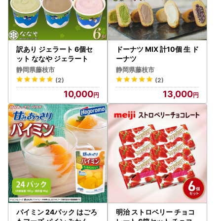
訳あり ジェラート 6個セ
ドーナツ MIX 計10個 生 ド
ット ななや ジェラート
ーナツ
静岡県藤枝市
静岡県藤枝市
(2)
(2)
10,000
13,000
パイミン 24パック はごろ
明治 ストロベリー チョコ