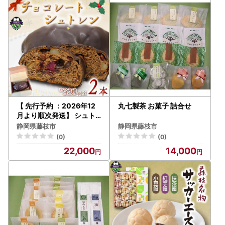
【 先行予約 ：2026年12
丸七製茶 お菓子 詰合せ
月より順次発送】 シュト
レン チョコレート 2本 シ
静岡県藤枝市
静岡県藤枝市
ュトレン
(0)
(0)
22,000
14,000