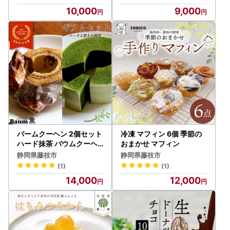
10,000
9,000
バームクーヘン 2個セット
冷凍 マフィン 6個 季節の
ハード抹茶 バウムクーヘ
おまかせ マフィン
ン
静岡県藤枝市
静岡県藤枝市
(1)
(1)
14,000
12,000