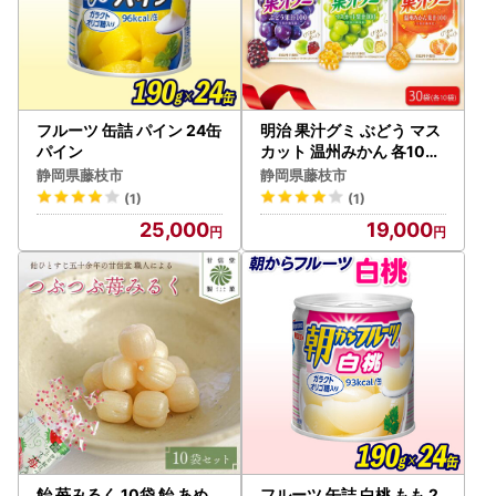
フルーツ 缶詰 パイン 24缶
明治 果汁グミ ぶどう マス
パイン
カット 温州みかん 各10個
30袋 セット グミ
静岡県藤枝市
静岡県藤枝市
(1)
(1)
25,000
19,000
飴 苺みるく 10袋 飴 あめ
フルーツ 缶詰 白桃 もも 2