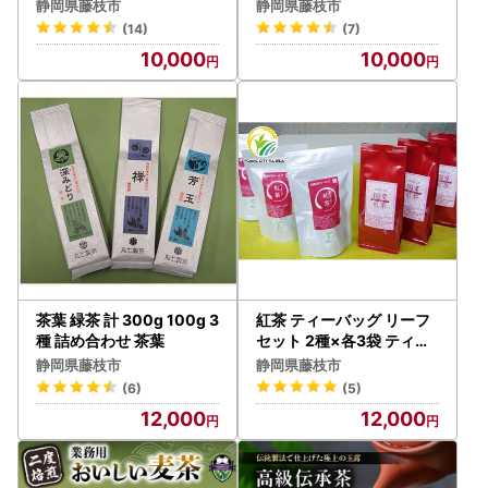
静岡県藤枝市
静岡県藤枝市
(14)
(7)
10,000
10,000
茶葉 緑茶 計 300g 100g 3
紅茶 ティーバッグ リーフ
種 詰め合わせ 茶葉
セット 2種×各3袋 ティー
バッグ
静岡県藤枝市
静岡県藤枝市
(6)
(5)
12,000
12,000