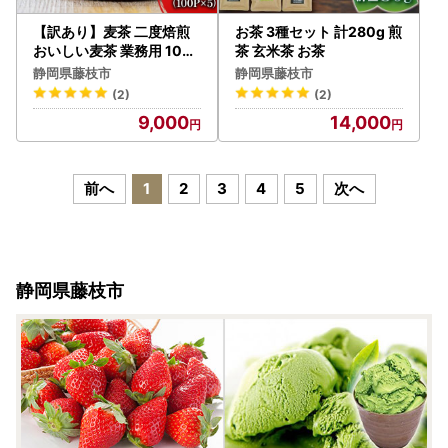
【訳あり】麦茶 二度焙煎
お茶 3種セット 計280g 煎
おいしい麦茶 業務用 100P
茶 玄米茶 お茶
×5 お茶
静岡県藤枝市
静岡県藤枝市
(2)
(2)
9,000
14,000
前へ
1
2
3
4
5
次へ
静岡県藤枝市