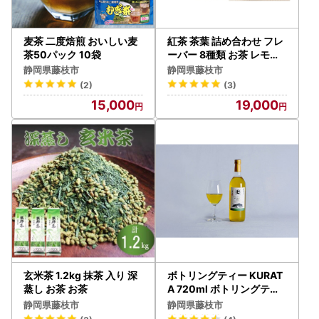
麦茶 二度焙煎 おいしい麦
紅茶 茶葉 詰め合わせ フレ
茶50パック 10袋
ーバー 8種類 お茶 レモン
ジンジャー オレンジ 桜葉
静岡県藤枝市
静岡県藤枝市
ティー 飲料 飲み比べ |
(2)
(3)
15,000
19,000
玄米茶 1.2kg 抹茶 入り 深
ボトリングティー KURAT
蒸し お茶 お茶
A 720ml ボトリングティ
ー
静岡県藤枝市
静岡県藤枝市