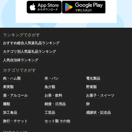
ランキングでさがす
おすすめ総合人気返礼品ランキング
カテゴリ別人気返礼品ランキング
人気自治体ランキング
カテゴリでさがす
肉・ハム類
米・パン
電化製品
果実類
魚介類
野菜類
酒・アルコール
お茶・飲料
お菓子・スイーツ
麺類
雑貨・日用品
卵
加工食品
工芸品
感謝状・記念品
旅行・チケット
セット類 その他