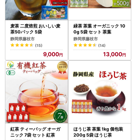
麦茶 二度焙煎 おいしい麦
緑茶 茶葉 オーガニック 10
茶50パック 5袋
0g 5袋 セット 茶葉
静岡県藤枝市
静岡県藤枝市
(15)
(14)
9,000
13,000
紅茶 ティーバッグ オーガ
ほうじ茶 茶葉 1kg 個包装
ニック 7袋 セット 紅茶
200g 5袋 ほうじ茶