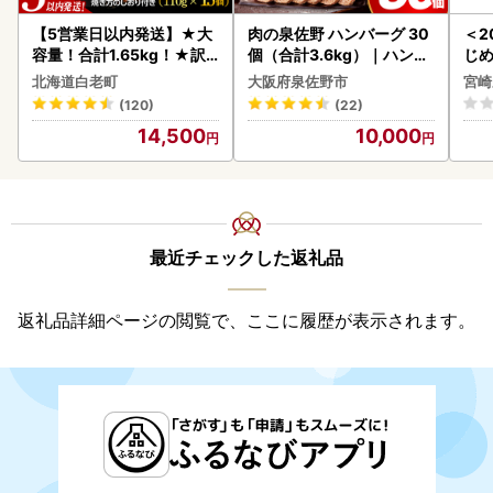
【5営業日以内発送】★大
肉の泉佐野 ハンバーグ 30
＜2
容量！合計1.65kg！★訳
個（合計3.6kg）｜ハンバ
じ
あり・牛の里ビーフハンバ
ーグ 訳あり 黒毛和牛×なに
ロイ
北海道白老町
大阪府泉佐野市
宮崎
ーグ(110ｇ5枚入）×3 AG
わポーク
K00
(120)
(22)
058
14,500
10,000
最近チェックした返礼品
返礼品詳細ページの閲覧で、ここに履歴が表示されます。