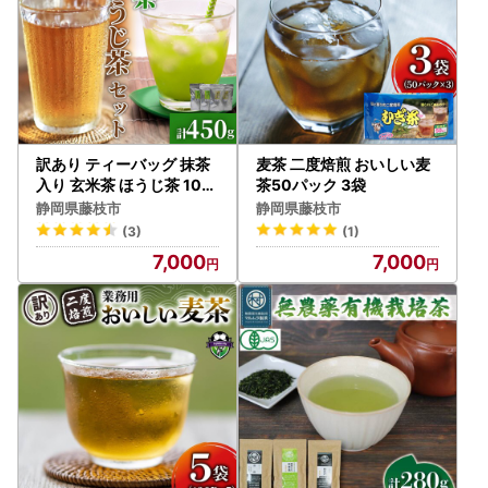
訳あり ティーバッグ 抹茶
麦茶 二度焙煎 おいしい麦
入り 玄米茶 ほうじ茶 100
茶50パック 3袋
個 ティーバッグ
静岡県藤枝市
静岡県藤枝市
(3)
(1)
7,000
7,000