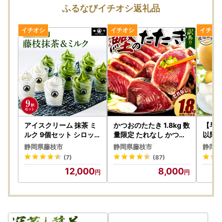
▼お届け後
ふるなびイチオシ返礼品
返礼品のお受け取り後はすぐに中身や状態をご確認いただ
き、万が一不具合等がございましたら、大変お手数ではござ
いますがお問い合わせ先までご連絡いただきますようお願い
申し上げます。なお、お受け取りからお日にちが経過した後
のご連絡につきましては対応いたしかねる場合がございます
のであらかじめご了承ください。
■返礼品と関係書類の発送について■
藤枝市では、返礼品と受領証明書やワンストップ特例申請書
などの関係書類は、別に発送しております。
お届け時期が前後する場合がございますがご了承ください。
アイスクリーム 抹茶 ミ
かつおのたたき 1.8kg 数
【早期
ルク 9個セット シロッ
量限定 たれなし かつお
以降出
プ付き アイス
のたたき 鰹
梨
■藤枝市では令和5年9月から■
静岡県藤枝市
静岡県藤枝市
静岡県
「
ふるさと納税総合窓口ふるまど
」のサービス利用を開始し
(7)
(87)
ました。
12,000
8,000
マイナンバーカードとスマートフォンがあればオンラインで
のワンストップ特例申請が可能となります。寄附受領後にオ
ンライン申請用のQRコード付き申請書を送付いたします。
また、藤枝市ホームページの「寄附金税額控除について」か
らもオンライン申請可能です。詳しくは藤枝市ホームページ