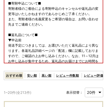
■寄附申込について■
寄附者様のご都合による寄附申込のキャンセルや返礼品の変
更等はいたしかねますのであらかじめご了承ください。
また、寄附者様の名義変更をご希望の場合は、お問い合わせ
先までご連絡ください。
■返礼品について■
▼申込前
発送予定につきましては、お選びいただく返礼品により異な
ります。各返礼品詳細ページの「配送」欄に記載しておりま
すので、ご確認の上お申し込みください。なお、11～12月は
お申し込みが集中するため、返礼品のお届けまでにお時間を
要しますことをあらかじめご了承の上お申し込みいただきま
すようお願いいたします。
おすすめ順
安い順
高い順
レビュー件数順
レビュー評価順
また、返礼品をお受け取りいただけないご不在期間等がござ
いましたら、備考欄にご入力いただくか、お問い合わせ先ま
でご連絡ください。ただし、お届け時期の指定等のご要望に
1
~
20
件(全
213
件)
表示切替：
つきましては対応いたしかねますのであらかじめご了承くだ
さい。