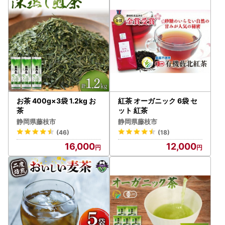
をご覧ください。この機会にぜひご活用ください！
※オンライン申請をするためには、公的個人認証アプリ＜ア
イアム＞のダウンロードが必要です。
App Storeからダウンロード
Google Playからダウンロード
お茶 400g×3袋 1.2kg お
紅茶 オーガニック 6袋 セ
茶
ット 紅茶
静岡県藤枝市
静岡県藤枝市
(46)
(18)
16,000
12,000