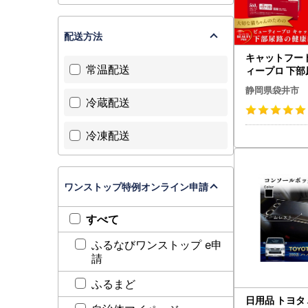
配送方法
キャットフー
常温配送
ィープロ 下
維持 キャット
静岡県袋井市
冷蔵配送
冷凍配送
ワンストップ特例オンライン申請
すべて
ふるなびワンストップ e申
請
ふるまど
日用品 トヨタ