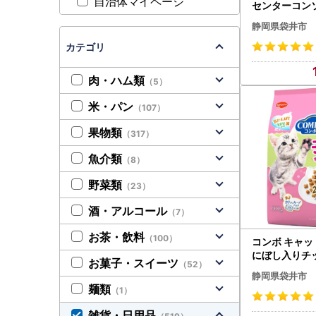
自治体マイページ
センターコンソ
品 標準5～7
静岡県袋井市
カテゴリ
肉・ハム類
（5）
米・パン
（107）
果物類
（317）
魚介類
（8）
野菜類
（23）
酒・アルコール
（7）
お茶・飲料
（100）
コンボ キャッ
にぼし入りチッ
お菓子・スイーツ
（52）
0g ｘ12(ケ
静岡県袋井市
ットフード
麺類
（1）
雑貨・日用品