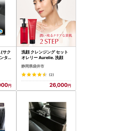
ス(サク
洗顔 クレンジング セット
センタ
オレリー Aurelie. 洗顔
日用品
静岡県袋井市
(2)
000
26,000