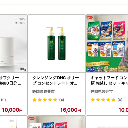
 オフクリー
クレンジング DHC オリー
キャットフード コン
約60日分 ク
ブ コンセントレート オイ
類 お試し セット キ
ル クレンジング
フード
静岡県袋井市
静岡県袋井市
(9)
(4)
(6)
10,000
16,000
10,