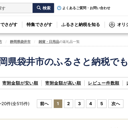
よくあるご質問・お問い合わせ
リでさがす
特集でさがす
ふるさと納税を知る
オリ
方
静岡県袋井市
雑貨・日用品
の返礼品一覧
岡県袋井市のふるさと納税で
寄附金額が
安い順
寄附金額が
高い順
レビュー件数順
~
20
件(全
515
件)
前へ
1
2
3
4
5
次へ