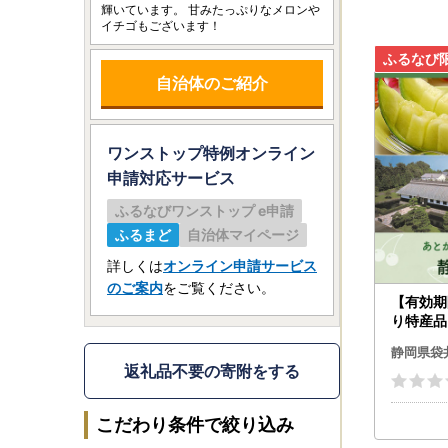
輝いています。 甘みたっぷりなメロンや
イチゴもございます！
自治体のご紹介
ワンストップ特例オンライン
申請
対応サービス
ふるなびワンストップ e申請
ふるまど
自治体マイページ
詳しくは
オンライン申請サービス
のご案内
をご覧ください。
【有効期
り特産品
市カタロ
静岡県袋
返礼品不要の寄附をする
こだわり条件で絞り込み