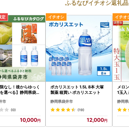
ふるなびイチオシ返礼品
限なし！後からゆっく
ポカリスエット 1.5L 8本 大塚
メロン
を選べる】静岡県袋井
製薬 箱買い ポカリスエット
1玉入
グポイント
井市
静岡県袋井市
静岡県
(0)
(19)
10,000
12,000