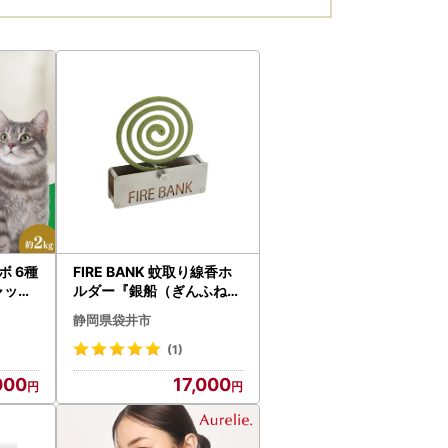
ボ 6種
FIRE BANK 蚊取り線香ホ
ャット
ルダー『銀船（ぎんふね）
』バーベキュー BBQ ハイ
静岡県袋井市
キング 殺虫 ソロキャンプ
アウトドア 防虫 登山 人気
(1)
厳選 袋井市 雑貨 日用品
000
17,000