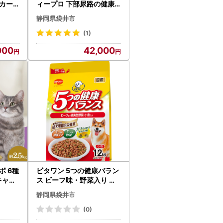
カー
ィープロ 下部尿路の健康
維持 キャットフード
静岡県袋井市
(1)
000
42,000
ボ 6種
ビタワン 5つの健康バラン
キャッ
ス ビーフ味・野菜入り 小
粒 1.2kg ｘ9(ケース単位)
静岡県袋井市
ドッグフード
(0)