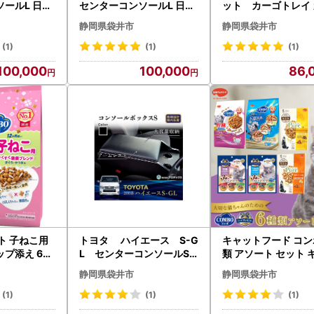
ールL 日用
センターコンソールL 日用
ット カーゴトレイ 
型ディーゼル
品 ワイド1～7型ガソリン
用品 収納 テーブル
静岡県袋井市
静岡県袋井市
(1)
(1)
(1)
100,000
100,000
86,
ト 子ねこ用
トヨタ ハイエース S-G
キャットフード コン
プ添え 60
L センターコンソールS
類 アソート セット 
ース単位) キャ
（6車種用） 雑貨 日用品
トフード
静岡県袋井市
静岡県袋井市
標準5～7型ディーゼル
(1)
(1)
(1)