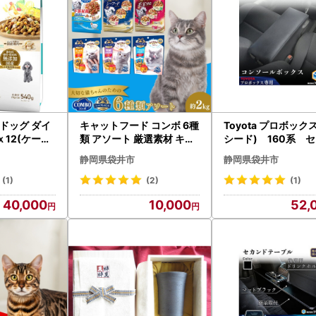
 ドッグ ダイ
キャットフード コンボ 6種
Toyota プロボック
 ｘ12(ケース
類 アソート 厳選素材 キャ
シード) 160系 
フード
ットフード
ーコンソール 雑貨 
静岡県袋井市
静岡県袋井市
操作盤 トヨタ
(1)
(2)
(1)
40,000
10,000
52,