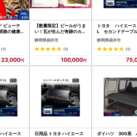
ド ビューテ
【数量限定】ビールがうま
トヨタ ハイエース 
部尿路の健康
い！瓦が生んだ奇跡のカッ
L セカンドテーブル
フード
プ「粋瓦 SUIGA」おすす
車種用） 雑貨 日用品 標
静岡県袋井市
静岡県袋井市
め ギフト 贈り物 人気 厳選
ボディ
袋井市 雑貨 日用品 食器 コ
(1)
(1)
(1)
ップ
23,000
100,000
75,
 ハイエース
日用品 トヨタ ハイエース
ダイハツ 300系 