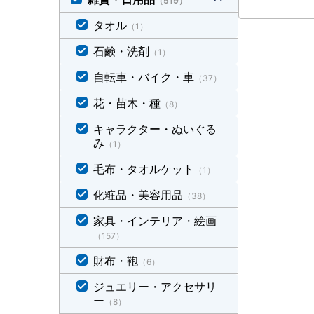
（519）
タオル
（1）
石鹸・洗剤
（1）
自転車・バイク・車
（37）
花・苗木・種
（8）
キャラクター・ぬいぐる
み
（1）
毛布・タオルケット
（1）
化粧品・美容用品
（38）
家具・インテリア・絵画
（157）
財布・鞄
（6）
ジュエリー・アクセサリ
ー
（8）