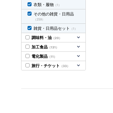
衣類・履物
（1）
その他の雑貨・日用品
（259）
雑貨・日用品セット
（1）
調味料・油
（20）
加工食品
（131）
電化製品
（11）
旅行・チケット
（33）