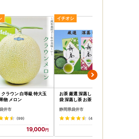
 クラウン 白等級 特大玉
お茶 厳選 深蒸し 新茶 1 70g×3
メロ
 果物 メロン
袋 深蒸し茶 お茶
岡 
袋井市
静岡県袋井市
静
(99)
(42)
19,000
6,000