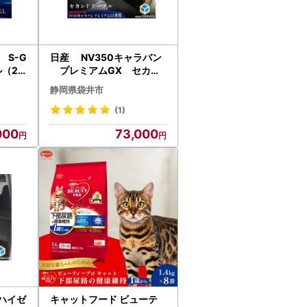
S-G
日産 NV350キャラバン
（2
プレミアムGX セカン
準
ドテーブル（2車種用） 雑
静岡県袋井市
貨 日用品 パワスラ無
(1)
000
73,000
ハイゼ
キャットフード ビューテ