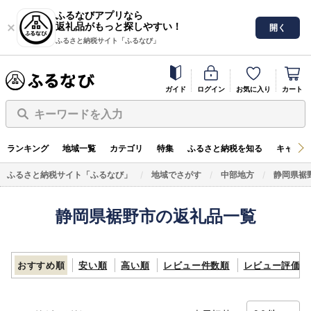
ふるなびアプリなら
返礼品がもっと探しやすい！
開く
ふるさと納税サイト「ふるなび」
ガイド
ログイン
お気に入り
カート
キーワードを入力
ランキング
地域一覧
カテゴリ
特集
ふるさと納税を知る
キャンペ
ふるさと納税サイト「ふるなび」
地域でさがす
中部地方
静岡県裾
静岡県裾野市の返礼品一覧
おすすめ順
安い順
高い順
レビュー件数順
レビュー評価順