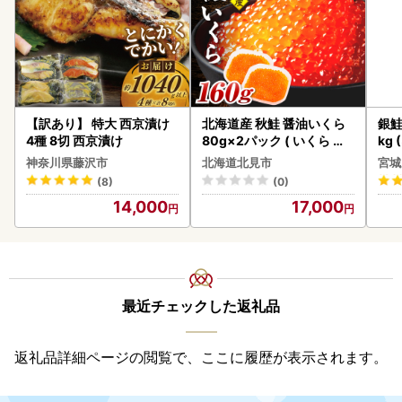
【訳あり】 特大 西京漬け
北海道産 秋鮭 醤油いくら
銀鮭
4種 8切 西京漬け
80g×2パック ( いくら イ
kg 
クラ 魚卵 鮭 サケ さけ 鮭い
神奈川県藤沢市
北海道北見市
宮城
くら 醤油漬け パック 北海
(8)
(0)
道産 ふるさと納税 秋鮭 )【
14,000
17,000
233-0002】
最近チェックした返礼品
返礼品詳細ページの閲覧で、ここに履歴が表示されます。