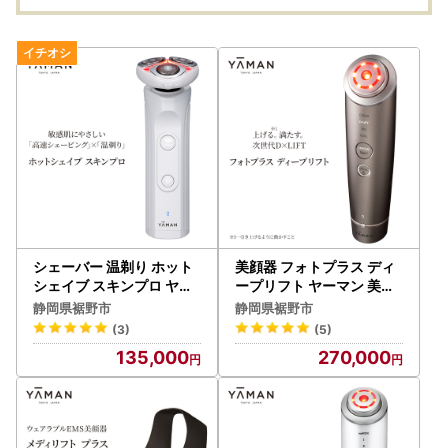
答 贈答品 贈り物 旅行 観
光 入園券 優待券 静岡県
裾野 裾野市
シェーバー 温剃り ホット
美顔器 フォトプラス ディ
シェイブ スキンプロ ヤー
ープリフト ヤーマン 美容
マン 髭剃り スキンケア メ
家電 美容 家電 多機能 スキ
静岡県裾野市
静岡県裾野市
ンズ
ンケア
(3)
(5)
135,000
270,000