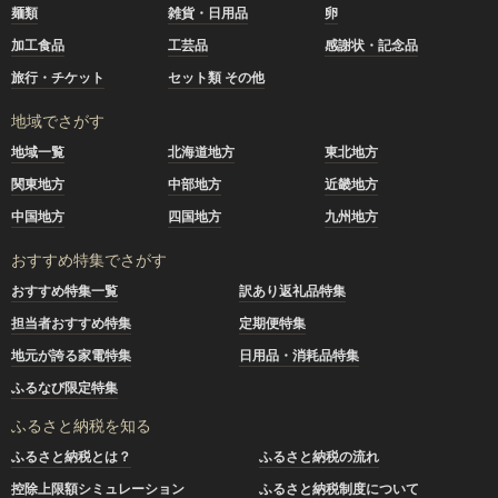
麺類
雑貨・日用品
卵
加工食品
工芸品
感謝状・記念品
旅行・チケット
セット類 その他
地域でさがす
地域一覧
北海道地方
東北地方
関東地方
中部地方
近畿地方
中国地方
四国地方
九州地方
おすすめ特集でさがす
おすすめ特集一覧
訳あり返礼品特集
担当者おすすめ特集
定期便特集
地元が誇る家電特集
日用品・消耗品特集
ふるなび限定特集
ふるさと納税を知る
ふるさと納税とは？
ふるさと納税の流れ
控除上限額シミュレーション
ふるさと納税制度について