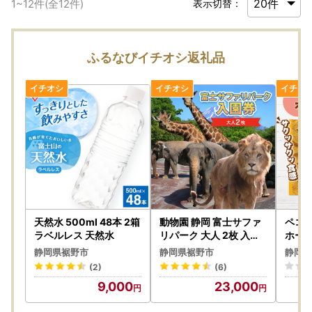
1
~
12
件(全
12
件)
表示切替：
ふるなびイチオシ返礼品
天然水 500ml 48本 2箱
動物園 静岡 富士サファ
ペコち
ラベルレス 天然水
リパーク 大人 2枚 入場
ホーム
券 ペア ペアチケット サ
家 FU
静岡県裾野市
静岡県裾野市
静岡県
ファリパーク 動物 子供
(2)
(6)
家族 お出かけ チケット
9,000
23,000
券 ギフト券 体験チケッ
ト ギフト プレゼント 贈