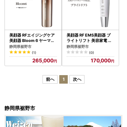
美顔器 RFエイジングケア
美顔器 RF EMS美顔器 ブ
美顔器 Bloom 6 ヤーマン
ライトリフト 美容家電 美
美容家電 美容 家電 スキン
容 家電 多機能 スキンケア
静岡県裾野市
静岡県裾野市
ケア
(1)
(0)
265,000
170,000
前へ
1
次へ
静岡県裾野市