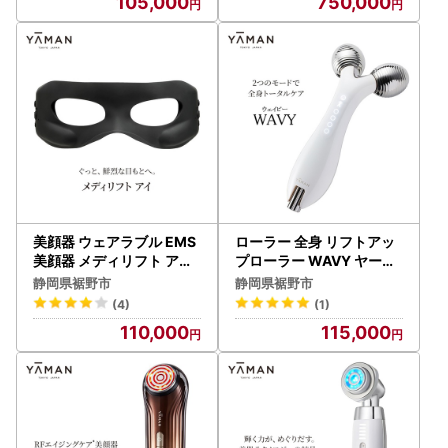
105,000
750,000
美顔器 ウェアラブル EMS
ローラー 全身 リフトアッ
美顔器 メディリフト アイ
プローラー WAVY ヤーマ
ヤーマン 美容家電 美容 家
ン 美容家電 美容 家電 スキ
静岡県裾野市
静岡県裾野市
電
ンケア
(4)
(1)
110,000
115,000