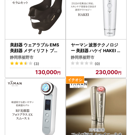
美顔器 ウェアラブル EMS
ヤーマン 波形テクノロジ
美顔器 メディリフト プラ
ー 美顔器 ハケイ HAKEI Y
ス セラム セット ヤーマン
JFA0W YA-MAN スキン
静岡県裾野市
静岡県裾野市
美容
ケア 専用アプリ対応 浸透*
(3)
(0)
1 リフト*2 多機能 美顔器
130,000
230,000
毛穴 フェイシャル LED 美
容家電