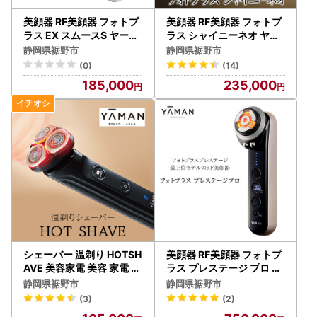
美顔器 RF美顔器 フォトプ
美顔器 RF美顔器 フォトプ
ラス EX スムースS ヤーマ
ラス シャイニーネオ ヤー
ン 美容 家電 多機能 敏感肌
マン 美容家電 美容 スキン
静岡県裾野市
静岡県裾野市
ケア
(0)
(14)
185,000
235,000
シェーバー 温剃り HOTSH
美顔器 RF美顔器 フォトプ
AVE 美容家電 美容 家電 髭
ラス プレステージ プロ 美
剃り スキンケア メンズ 防
容家電 美容 家電 スキンケ
静岡県裾野市
静岡県裾野市
水
ア
(3)
(2)