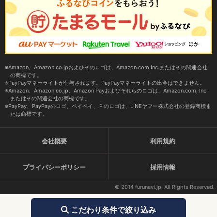
Amazon、Amazon.co.jpおよびそのロゴは、Amazon.com,Inc.またはその関連会社
の商標です。
PayPayマネーライトが付与されます。PayPayマネーライトの出金はできません。
Amazon、Amazon.co.jp、Amazon Payおよびそれらのロゴは、Amazon.com, Inc.
またはその関連会社の商標です。
PayPay、PayPayのロゴ、ペイペイ、Ｐのロゴは、LINEヤフー株式会社の登録商標ま
たは商標です。
会社概要
利用規約
プライバシーポリシー
採用情報
© 2014 furunavi.jp, All Rights Reserved.
こだわり条件で絞り込み