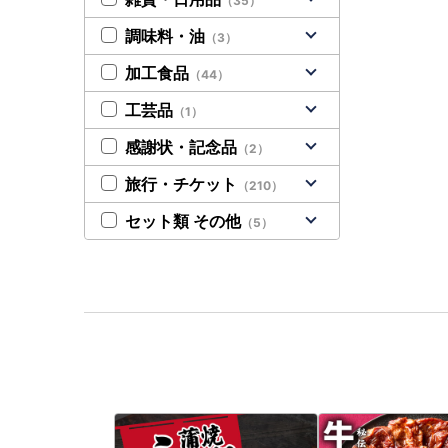
（35）
調味料・油
（3）
加工食品
（44）
工芸品
（1）
感謝状・記念品
（2）
旅行・チケット
（210）
セット類 その他
（5）