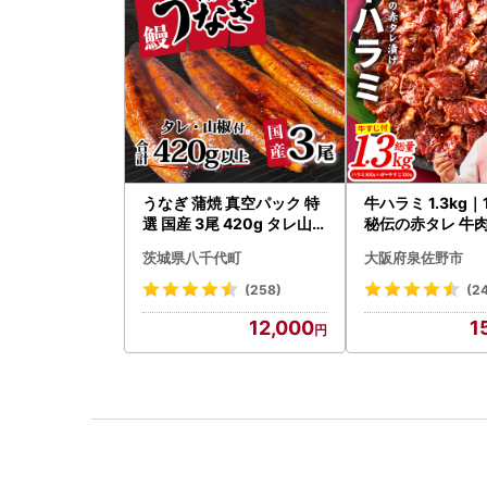
うなぎ 蒲焼 真空パック 特
牛ハラミ 1.3kg
選 国産 3尾 420g タレ山椒
秘伝の赤タレ 牛肉
付き うな重 ひつまぶし 訳
焼肉 BBQ
茨城県八千代町
大阪府泉佐野市
あり 茨城 ウナギ 鰻 個包装
人気 美味しい 小分け 八千
(258)
(2
代町
12,000
1