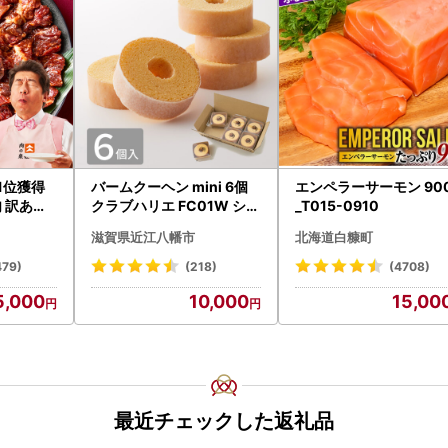
｜1位獲得
バームクーヘン mini 6個
エンペラーサーモン 90
 訳あり
クラブハリエ FC01W シェ
_T015-0910
アボックス バウムクーヘ
滋賀県近江八幡市
北海道白糠町
ン
479)
(218)
(4708)
5,000
10,000
15,00
最近チェックした返礼品