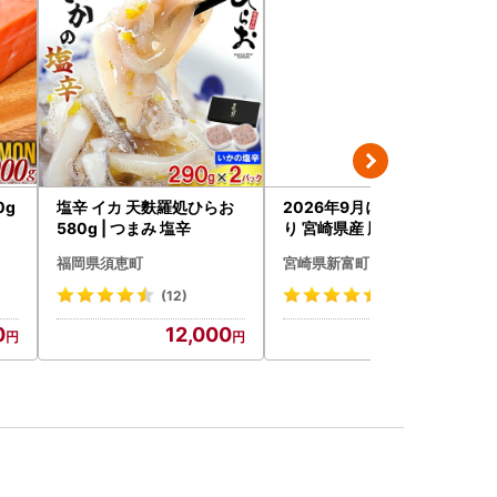
0g
塩辛 イカ 天麩羅処ひらお
2026年9月にお届け 訳あ
580g | つまみ 塩辛
り 宮崎県産 豚切落し 5kg
C325-2506-2609
福岡県須恵町
宮崎県新富町
(12)
(120)
0
12,000
23,000