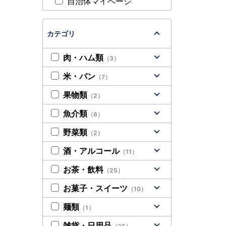
自治体マイページ
カテゴリ
肉・ハム類
（3）
米・パン
（7）
果物類
（2）
魚介類
（6）
野菜類
（2）
酒・アルコール
（11）
お茶・飲料
（25）
お菓子・スイーツ
（10）
麺類
（1）
雑貨・日用品