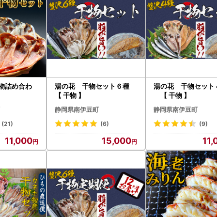
干物詰め合わ
湯の花 干物セット６種
湯の花 干物セッ
【 干物 】
【 干物 】
静岡県南伊豆町
静岡県南伊豆町
(21)
(6)
(9)
11,000
15,000
11,