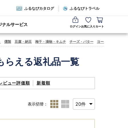
ふるなびカタログ
ふるなびトラベル
ジナルサービス
ログイン
お気に入り
カート
ト
燻製
豆腐・納豆
梅干・漬物・キムチ
チーズ・バター
ヨーグルト
蜂蜜・
もらえる返礼品一覧
レビュー評価順
新着順
表示切替：