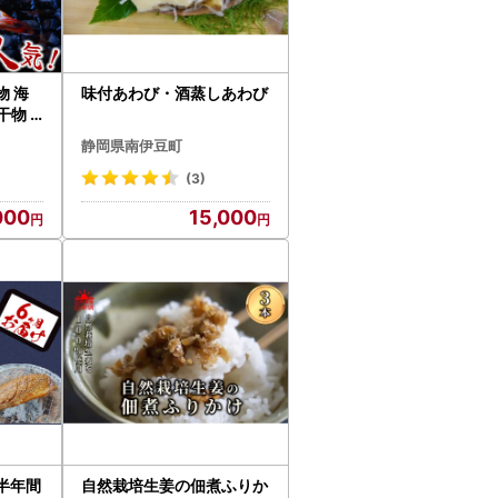
 海
味付あわび・酒蒸しあわび
 干物
静岡県南伊豆町
(3)
000
15,000
半年間
自然栽培生姜の佃煮ふりか