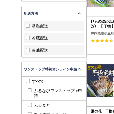
配送方法
ひもの詰め合
常温配送
② 【 干物 
静岡県南伊豆町
冷蔵配送
冷凍配送
ワンストップ特例オンライン申請
すべて
ふるなびワンストップ e申
請
ふるまど
湯の花 干物