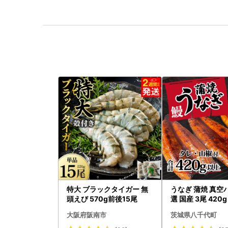
特大 ブラックタイガー 無
うなぎ 蒲焼 真空
頭えび 570g前後15尾
選 国産 3尾 420
付き うな重 ひつ
大阪府阪南市
茨城県八千代町
あり 茨城 ウナギ 
人気 美味しい 小