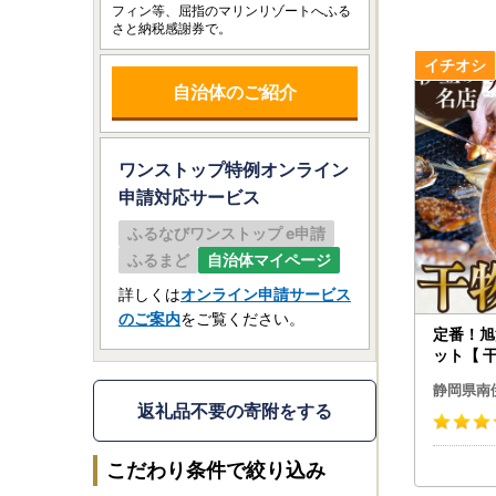
フィン等、屈指のマリンリゾートへふる
さと納税感謝券で。
自治体のご紹介
ワンストップ特例オンライン
申請
対応サービス
ふるなびワンストップ e申請
ふるまど
自治体マイページ
詳しくは
オンライン申請サービス
のご案内
をご覧ください。
定番！旭
ット【 干
静岡県南
返礼品不要の寄附をする
こだわり条件で絞り込み