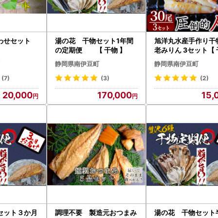
わせセット
湯の花 干物セット1年間
旭洋丸水産手作り干物
】
の定期便 【 干物 】
老みりん 3セット【
】
静岡県南伊豆町
静岡県南伊豆町
(7)
(3)
(2)
20,000
170,000
15,
セット３か月
調理不要 製造元おつまみ
湯の花 干物セット