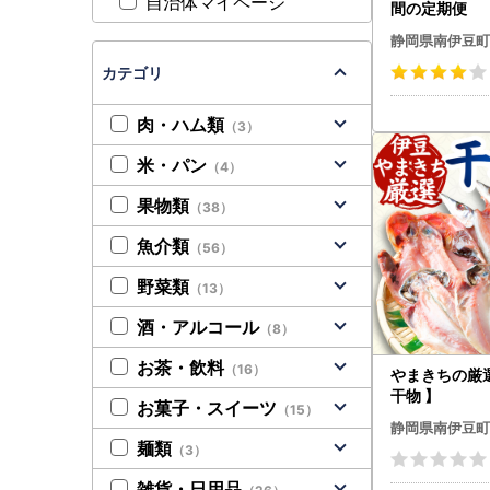
自治体マイページ
間の定期便 【
静岡県南伊豆町
カテゴリ
肉・ハム類
（3）
米・パン
（4）
果物類
（38）
魚介類
（56）
野菜類
（13）
酒・アルコール
（8）
お茶・飲料
（16）
やまきちの厳
干物 】
お菓子・スイーツ
（15）
静岡県南伊豆町
麺類
（3）
雑貨・日用品