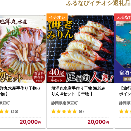
ふるなびイチオシ返礼品
洋丸水産手作り干物セ
旭洋丸水産手作り干物 海老み
【旅
物 】
りん 4セット 【 干物 】
ポイ
ベル
伊豆町
静岡県南伊豆町
静岡県
(20)
(6)
20,000
20,000