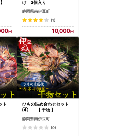
 】
け 3個入り
静岡県南伊豆町
(1)
000
10,000
ット
ひもの詰め合わせセット
④ 【 干物 】
静岡県南伊豆町
(0)