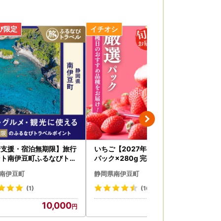
行支援・宿泊無期限】旅行
いちご【2027年発送】厳選 2
【
ント南伊豆町ふるなびトラ
パック×280g 完熟いちご
り
ポイント
豆
南伊豆町
静岡県南伊豆町
静
(1)
(16)
10,000
6,000