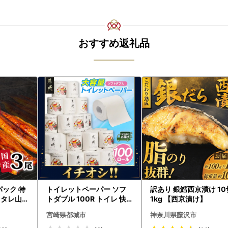
おすすめ返礼品
パック 特
トイレットペーパー ソフ
訳あり 銀鱈西京漬け 1
g タレ山椒
トダブル 100R トイレ 快
1kg 【西京漬け】
まぶし 訳
速〔12-I5-TP100-R〕
宮崎県都城市
神奈川県藤沢市
鰻 個包装
分け 八千