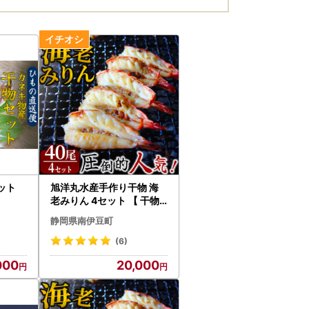
ット
旭洋丸水産手作り干物 海
老みりん 4セット 【 干物
】
静岡県南伊豆町
(6)
000
20,000