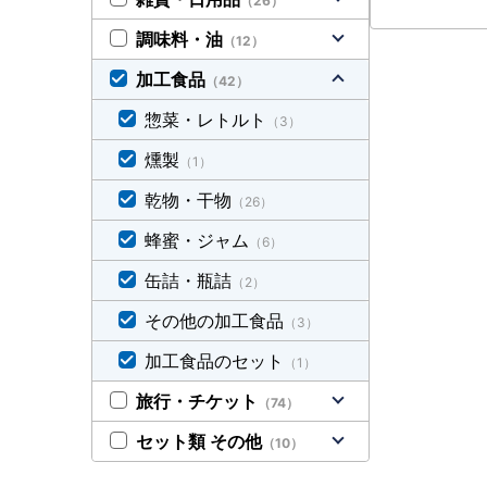
（26）
調味料・油
（12）
加工食品
（42）
惣菜・レトルト
（3）
燻製
（1）
乾物・干物
（26）
蜂蜜・ジャム
（6）
缶詰・瓶詰
（2）
その他の加工食品
（3）
加工食品のセット
（1）
旅行・チケット
（74）
セット類 その他
（10）