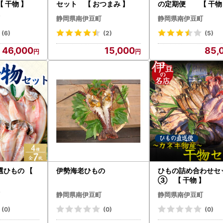
 干物 】
セット 【 おつまみ 】
の定期便 【 干物
静岡県南伊豆町
静岡県南伊豆町
(6)
(2)
(5)
46,000
15,000
85,
選ひもの 【
伊勢海老ひもの
ひもの詰め合わせセ
③ 【 干物 】
静岡県南伊豆町
静岡県南伊豆町
(0)
(0)
(0)