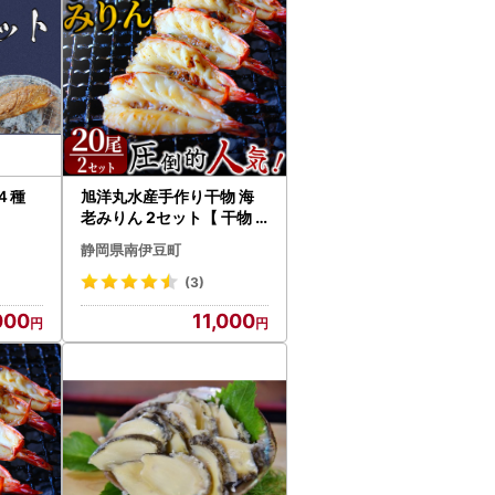
ト４種
旭洋丸水産手作り干物 海
老みりん 2セット【 干物
】
静岡県南伊豆町
(3)
000
11,000