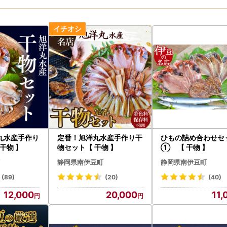
丸水産手作り
定番！旭洋丸水産手作り干
ひもの詰め合わせセ
干物 】
物セット【 干物 】
① 【 干物 】
静岡県南伊豆町
静岡県南伊豆町
(89)
(20)
(40)
12,000
20,000
11,