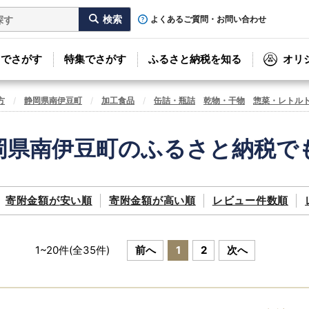
よくあるご質問・お問い合わせ
リでさがす
特集でさがす
ふるさと納税を知る
オリ
方
静岡県南伊豆町
加工食品
缶詰・瓶詰
乾物・干物
惣菜・レトル
岡県南伊豆町のふるさと納税で
寄附金額が
安い順
寄附金額が
高い順
レビュー件数順
1
~
20
件(全
35
件)
前へ
1
2
次へ