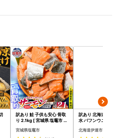
0切
訳あり 鮭 子供も安心 骨取
訳あり 北海道 噴火湾産 塩
り 2.1kg [ 宮城県 塩竈市 ]
水 バフンウニ 100g 2パッ
鮭
ク 計200g 《アフター保証
宮城県塩竈市
北海道伊達市
付き》うに ウニ 雲丹 海鮮
海の幸 魚介類 ウニ丼 お寿