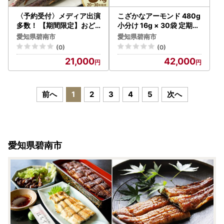
〈予約受付〉メディア出演
こざかなアーモンド 480g
多数！ 【期間限定】おど
小分け 16g × 30袋 定期便
ろきの甘さと抗酸化力！
6回 イワシ アーモンド カ
愛知県碧南市
愛知県碧南市
黒人参『黒王』5Kg H022
シューナッツ カルシウム
(0)
(0)
-014
DHA EPA オレイン酸 低糖
21,000
42,000
質 ビタミン ミネラル 健康
おやつ おつまみ シュクレ
ナッツ 愛知県 碧南市 送料
無料 H059-136
前へ
1
2
3
4
5
次へ
愛知県碧南市