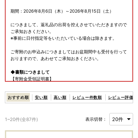
期間：2026年8月6日（木）～2026年8月15日（土）
につきまして、返礼品の出荷を控えさせていただきますので
ご承知おきください。
※事前に日付指定等をいただいている場合は除きます。
ご寄附のお申込みにつきましてはお盆期間中も受付を行って
おりますので、あわせてご承知おきください。
◆書類につきまして
【寄附金受領証明書】
ご入金確認後、記載のご住所に2週間程度で発送いたしま
す。
おすすめ順
安い順
高い順
レビュー件数順
レビュー評価順
【ワンストップ特例申請書】
ご希望の方へ申請書を寄附金受領証明書と一緒にお送りしま
1
~
20
件(全
87
件)
表示切替：
す。
ワンストップ特例申請書はご入金確認後2週間程度で記載の
ご住所へ発送いたします。