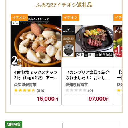
ふるなびイチオシ返礼品
※年末年始は書類の発送時期が異なります。
◆ワンストップ特例申請を利用する方におすすめ！オンライ
ンサービスのご案内
（１）申請書不要！すべてオンラインで完結できる申請アプ
リ【IAM】のご案内
【 IAM 】をご利用いただくことで、すべて手続きがオンラ
インで完了するため、申請書の作成やポスト投函といったお
手続きが不要となります。
詳しくは
コチラ
（碧南市ホームページへ移動します）
4種 無塩ミックスナッツ
〈カンブリア宮殿で紹介
【カ
（２）「ふるまど」のご案内
2㎏（1kg×2袋） アーモ
されました！〉おいしい
ー切落
ンド カシューナッツ マ
肉を食べたい方、必見！
ス 煮
「ふるまど」とは、以下２点の悩みを解決するサイトです。
愛知県碧南市
愛知県碧南市
愛知県
カダミアナッツ くるみ
【卓上で極上の肉】 お
おつ
(810)
(0)
生ナッツ 直火焙煎 おつ
もいの鉄板スクエア《頂
肉 豚
・ワンストップ特例申請書を郵送したけど、受付されている
15,000
97,000
まみ おやつ 大満足 チャ
-ITADAKI-》電気卓上コ
つまみ
か不安
ック付き 美容 健康 人気
ンロ ２WAY調理器 おも
お弁当
→ふるまどで受付状況を確認することができます。
高リピート ナッツ H05
いのフライパン スクエ
ハン 
9-151
ア H051-245
飯のお
・ワンストップ特例申請書が早く欲しい、または紛失してし
-022
まった