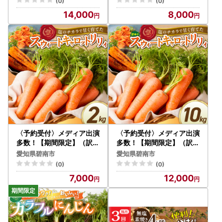
(0)
(0)
14,000
8,000
〈予約受付〉メディア出演
〈予約受付〉メディア出演
多数！【期間限定】（訳あ
多数！【期間限定】（訳あ
り）鈴盛農園の甘～いにん
り）鈴盛農園の甘～いにん
愛知県碧南市
愛知県碧南市
じん 『スウィートキャロ
じん 『スウィートキャロ
(0)
(0)
ットリリィ』 5kg H022-
ットリリィ』 10kg H022
7,000
12,000
019
-020