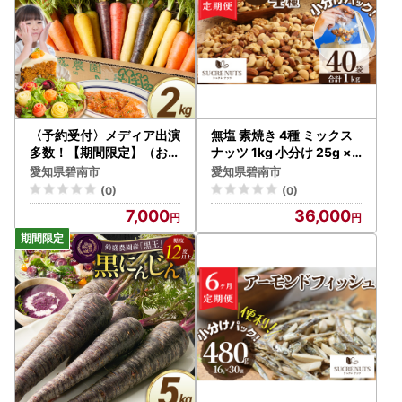
〈予約受付〉メディア出演
無塩 素焼き 4種 ミックス
多数！【期間限定】（お試
ナッツ 1kg 小分け 25g ×
し） 冬の寒さでぎゅっと
40袋 定期便 隔月 3回 焙煎
愛知県碧南市
愛知県碧南市
濃い！虹色のカラフルにん
アーモンド カシュー くる
(0)
(0)
じん 2kg H022-015
み マカダミア 甘さ 鉄 たん
7,000
36,000
ぱく質 ビタミンC おやつ
シュクレナッツ sucre nut
s 愛知県 碧南市 送料無料
H059-157