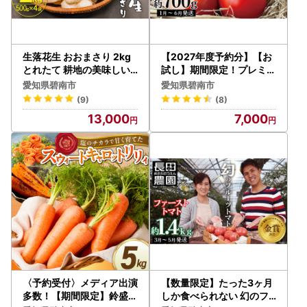
ご注意ください。
お申し込み後の変更等がございましたら、碧南市ふるさと納
税サポート室まで”必ず”ご連絡ください。
生落花生 おおまさり 2kg
【2027年度予約分】【お
◆詐欺サイトにご注意ください
とれたて 耕地の美味しい
試し】期間限定！プレミア
野菜シリーズ第1弾 H132-
ムフルーツトマト H004-1
碧南市のお礼の品を割引で扱っているように見せかけた詐欺
愛知県碧南市
愛知県碧南市
028
94
サイトの存在が確認されています。
(9)
(8)
本市のふるさと納税とは一切関係がございませんので、ご注
13,000
7,000
意ください。
〈予約受付〉メディア出演
【数量限定】たった3ヶ月
多数！【期間限定】鈴盛農
しか食べられない 幻のフ