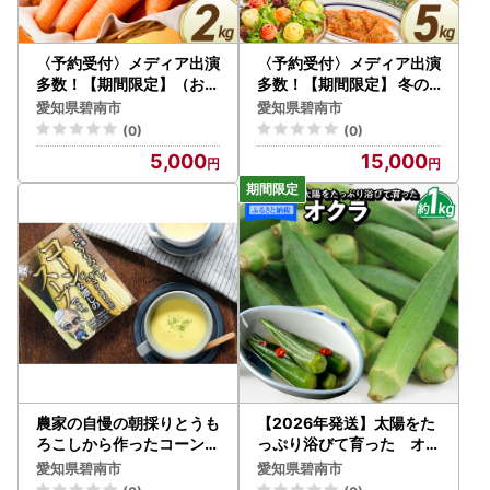
〈予約受付〉メディア出演
〈予約受付〉メディア出演
多数！【期間限定】（お試
多数！【期間限定】 冬の
し）鈴盛農園の甘～いにん
寒さでぎゅっと濃い！虹色
愛知県碧南市
愛知県碧南市
じん スウィートキャロッ
のカラフルにんじん5kg H
(0)
(0)
トリリィ 2kg H022-01
022-012
5,000
15,000
6
農家の自慢の朝採りとうも
【2026年発送】太陽をた
ろこしから作ったコーンス
っぷり浴びて育った オク
ープ10個セット H132-02
ラ１kg H139-021
愛知県碧南市
愛知県碧南市
5