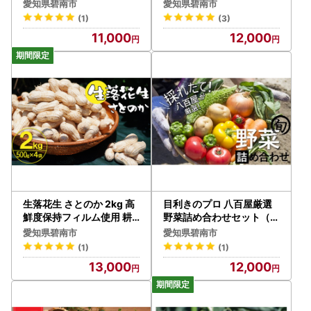
園の甘～いにんじん スウ
ァーストトマト たっぷり1.
愛知県碧南市
愛知県碧南市
ィートキャロットリリィ 5
4kg（3月～5月発送） H0
(1)
(3)
kg H022-013
04-185
11,000
12,000
生落花生 さとのか 2kg 高
目利きのプロ 八百屋厳選
鮮度保持フィルム使用 耕
野菜詰め合わせセット（8
地の美味しい野菜シリーズ
～10種類お届け） H151-0
愛知県碧南市
愛知県碧南市
第5弾 H132-029
10
(1)
(1)
13,000
12,000