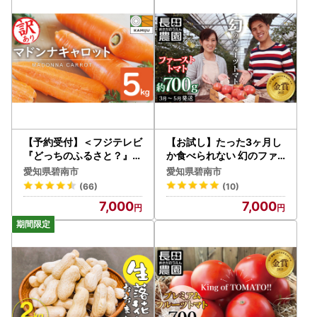
→ふるまどからダウンロード可能です。(印刷は寄附者様ご
自身でお願いします。)
ご利用には、「ポータルサイトの注文番号」、もしくは寄附
金受領証明書に記載の「寄附受付番号」が必要です。
「ポータルサイトの注文番号」は、注文履歴から確認できま
す。
ご利用のパソコン・スマートフォンで「ふるまど 碧南市」
と検索ください。
【予約受付】＜フジテレビ
【お試し】たった3ヶ月し
『どっちのふるさと？』で
か食べられない 幻のファ
紹介されました！＞ 訳あ
ーストトマト H004-182
愛知県碧南市
愛知県碧南市
り 冬期限定 にんじん マド
◆寄附申込みのキャンセル、返礼品の変更・返品はできませ
(66)
(10)
ンナキャロット 容量 5kg
ん。
7,000
7,000
先行予約 国産 甘い フルー
また、寄附者の都合により返礼品がお届けできない場合、返
ツのような味わい お子様
礼品の再送は致しません。あらかじめご了承ください。
にもおすすめ 栄養 神重農
産 野菜 愛知県 碧南市 送料
◆転送（＝配送先変更）費用の有料化について
無料 H105-199
返礼品出荷後の配送先の変更には別途費用が発生いたしま
す。返礼品の転送料や再送料は寄附者様にてご負担いただく
ことになりますので、お申込時にはご住所の誤りがないよう