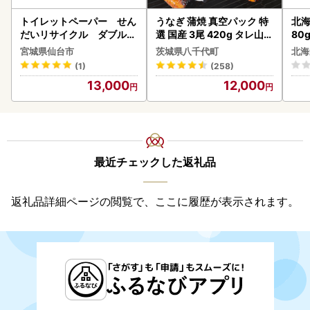
トイレットペーパー せん
うなぎ 蒲焼 真空パック 特
北海
だいリサイクル ダブル9
選 国産 3尾 420g タレ山椒
80
6ロール｜トイレット
付き うな重 ひつまぶし 訳
クラ
宮城県仙台市
茨城県八千代町
北海
あり 茨城 ウナギ 鰻 個包装
くら
(1)
(258)
人気 美味しい 小分け 八千
道産
13,000
12,000
代町
23
最近チェックした返礼品
返礼品詳細ページの閲覧で、ここに履歴が表示されます。