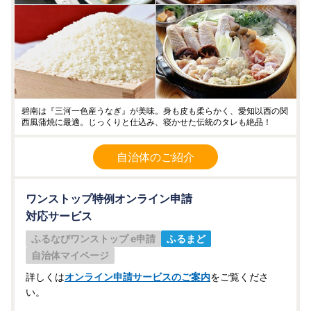
碧南は『三河一色産うなぎ』が美味。身も皮も柔らかく、愛知以西の関
西風蒲焼に最適。じっくりと仕込み、寝かせた伝統のタレも絶品！
自治体のご紹介
ワンストップ特例オンライン申請
対応サービス
ふるなびワンストップ e申請
ふるまど
自治体マイページ
詳しくは
オンライン申請サービスのご案内
をご覧くださ
い。