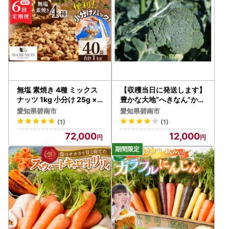
無塩 素焼き 4種 ミックス
【収穫当日に発送します】
ナッツ 1kg 小分け 25g ×
豊かな大地“へきなん”から
40袋 定期便 隔月 6回 焙煎
贈る ブロッコリー約11本
愛知県碧南市
愛知県碧南市
アーモンド カシュー くる
【期間限定】 H139-022
(1)
(1)
み マカダミア 甘さ 鉄 たん
72,000
12,000
ぱく質 ビタミンC おやつ
シュクレナッツ sucre nut
s 愛知県 碧南市 送料無料
H059-158