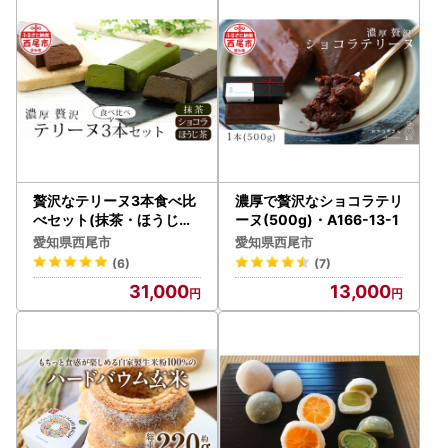
贅沢なテリーヌ3本食べ比
濃厚で贅沢なショコラテリ
べセット(抹茶・ほうじ茶
ーヌ(500g)・A166-13-1
・ショコラ)・A168
愛知県西尾市
愛知県西尾市
(6)
(7)
31,000
13,000