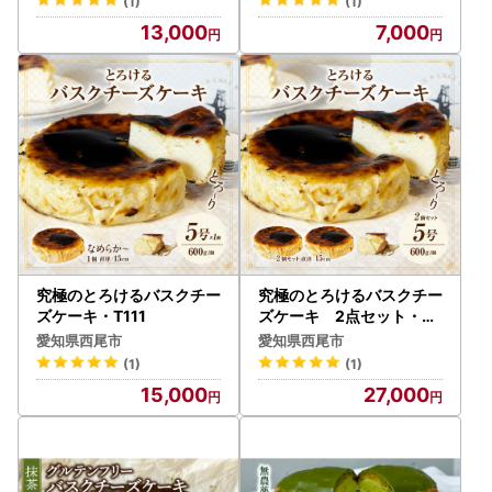
(1)
(1)
13,000
7,000
究極のとろけるバスクチー
究極のとろけるバスクチー
ズケーキ・T111
ズケーキ 2点セット・T1
13
愛知県西尾市
愛知県西尾市
(1)
(1)
15,000
27,000