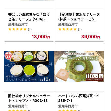
香ばしい風味豊かな「ほう
【定期便】贅沢なテリーヌ
じ茶テリーヌ」(500g)・
(抹茶・ショコラ・ほうじ
A167-13-1
茶)3種 各月1本・A169-
愛知県西尾市
愛知県西尾市
39-1
(1)
(1)
13,000
39,000
酪牧場オリジナルジェラー
ハードバウム西尾抹茶・K
ト＜カップ＞・R003-13
285-7-1
愛知県西尾市
愛知県西尾市