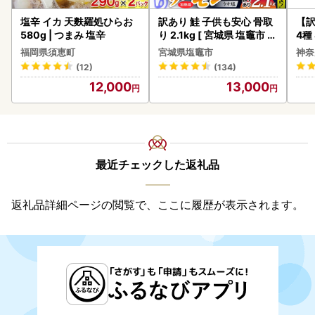
塩辛 イカ 天麩羅処ひらお
訳あり 鮭 子供も安心 骨取
【訳
580g | つまみ 塩辛
り 2.1kg [ 宮城県 塩竈市 ]
4種
鮭
福岡県須恵町
宮城県塩竈市
神奈
(12)
(134)
12,000
13,000
最近チェックした返礼品
返礼品詳細ページの閲覧で、ここに履歴が表示されます。