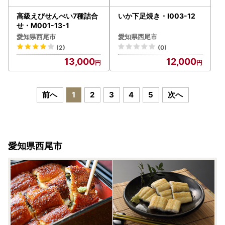
高級えびせんべい7種詰合
いか下足焼き・I003-12
せ・M001-13-1
愛知県西尾市
愛知県西尾市
(2)
(0)
13,000
12,000
前へ
1
2
3
4
5
次へ
愛知県西尾市