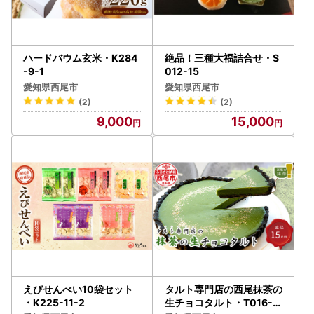
ハードバウム玄米・K284
絶品！三種大福詰合せ・S
-9-1
012-15
愛知県西尾市
愛知県西尾市
(2)
(2)
9,000
15,000
えびせんべい10袋セット
タルト専門店の西尾抹茶の
・K225-11-2
生チョコタルト・T016-1