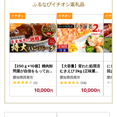
ふるなびイチオシ返礼品
【250ｇ×10個】精肉卸
【大容量】背わた処理済
にし
問屋が自信をもってお届
むきえび 2kg (正味重量
回お届
けする特大ハンバーグ（
1.6kg) 1kg×2袋《配達
愛知県西尾市
愛知県西尾市
愛知県
デミグラスソース）・T
不可エリア：北海道・沖
(1)
(74)
098
縄・離島》・K234-10
10,000
10,000