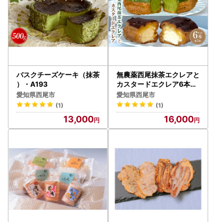
バスクチーズケーキ（抹茶
無農薬西尾抹茶エクレアと
）・A193
カスタードエクレア6本セ
ット・N066
愛知県西尾市
愛知県西尾市
(1)
(1)
13,000
16,000