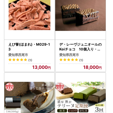
えび誉(ほまれ)・M029-1
デ・レーヴジュニオールの
3
Koiチョコ 10個入り・D
029-18
愛知県西尾市
愛知県西尾市
(1)
(1)
13,000
18,000