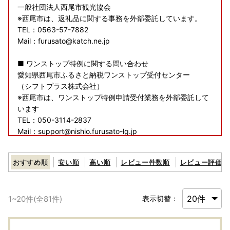
一般社団法人西尾市観光協会
※西尾市は、返礼品に関する事務を外部委託しています。
TEL：0563-57-7882
Mail：furusato@katch.ne.jp
■ ワンストップ特例に関する問い合わせ
愛知県西尾市ふるさと納税ワンストップ受付センター
（シフトプラス株式会社）
※西尾市は、ワンストップ特例申請受付業務を外部委託して
います
TEL：050-3114-2837
Mail：support@nishio.furusato-lg.jp
■ その他に関する問い合わせ
おすすめ順
安い順
高い順
レビュー件数順
レビュー評価順
西尾市総合政策部秘書政策課
TEL：0563-65-2154
Mail：furusato@city.nishio.lg.jp
1
~
20
件(全
81
件)
表示切替：