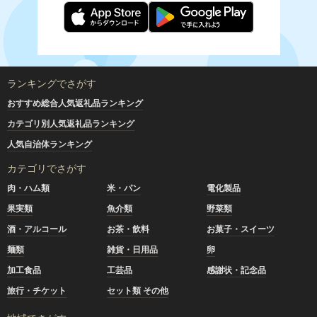
ランキングでさがす
おすすめ総合人気返礼品ランキング
カテゴリ別人気返礼品ランキング
人気自治体ランキング
カテゴリでさがす
肉・ハム類
米・パン
電化製品
果実類
魚介類
野菜類
酒・アルコール
お茶・飲料
お菓子・スイーツ
麺類
雑貨・日用品
卵
加工食品
工芸品
感謝状・記念品
旅行・チケット
セット類 その他