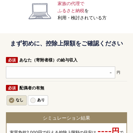
家族の代理で
ふるさと納税
を
利用・検討されている方
まず初めに、控除上限額をご確認ください
あなた（寄附者様）の給与収入
円
配偶者の有無
なし
あり
シミュレーション結果
----
円
実質負担2,000円で行える控除上限額の目安は
で