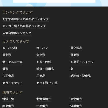
ランキングでさがす
おすすめ総合人気返礼品ランキング
カテゴリ別人気返礼品ランキング
人気自治体ランキング
カテゴリでさがす
肉・ハム類
米・パン
電化製品
果実類
魚介類
野菜類
酒・アルコール
お茶・飲料
お菓子・スイーツ
麺類
雑貨・日用品
卵
加工食品
工芸品
感謝状・記念品
旅行・チケット
セット類 その他
地域でさがす
地域一覧
北海道地方
東北地方
関東地方
中部地方
近畿地方