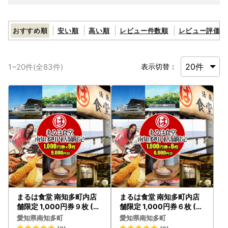
おすすめ順
安い順
高い順
レビュー件数順
レビュー評価順
1
~
20
件(全
83
件)
表示切替：
まるは食堂 南知多町内店
まるは食堂 南知多町内店
舗限定 1,000円券９枚 (9,
舗限定 1,000円券６枚 (6,
000円分)
000円分)
愛知県南知多町
愛知県南知多町