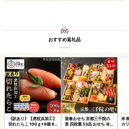
おすすめ返礼品
《訳あり》【虎杖浜加工】
迎春おせち 京都三千院の
米 
切れたらこ 100ｇ×8個 80
里 四段重 53品 おせち 冷蔵
カリ