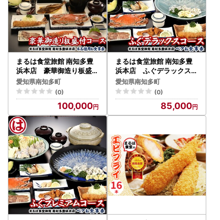
まるは食堂旅館 南知多豊
まるは食堂旅館 南知多豊
浜本店 豪華御造り板盛付
浜本店 ふぐデラックスコ
コース4名様用お食事券
ースペアお食事券
愛知県南知多町
愛知県南知多町
(0)
(0)
100,000
85,000