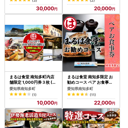
(3)
(2)
30,000
20,000
まるは食堂 南知多町内店
まるは食堂 南知多限定 お
舗限定 1,000円券３枚 (3,
勧めコース ペア お食事券
000円分)
愛知 まるは
愛知県南知多町
愛知県南知多町
(1)
(11)
10,000
22,000