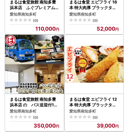
まるは食堂旅館 南知多豊
まるは食堂 エビフライ 16
浜本店 ふぐプレミアムコ
本 特大肉厚 ブラックタイ
ースペアお食事券
ガー 海老フライ
愛知県南知多町
愛知県南知多町
(0)
(0)
110,000
52,000
まるは食堂旅館 南知多豊
まるは食堂 エビフライ 12
浜本店 の バス送迎付10
本 特大肉厚 ブラックタイ
名様用日帰り旅行券
ガー 海老フライ
愛知県南知多町
愛知県南知多町
(0)
(0)
350,000
39,000