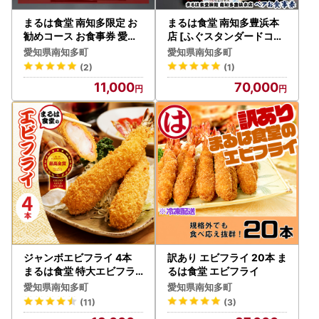
まるは食堂 南知多限定 お
まるは食堂 南知多豊浜本
勧めコース お食事券 愛知
店 [ふぐスタンダードコー
まるは
ス] ペアお食事券 まるは
愛知県南知多町
愛知県南知多町
(2)
(1)
11,000
70,000
ジャンボエビフライ 4本
訳あり エビフライ 20本 ま
まるは食堂 特大エビフラ
るは食堂 エビフライ
イ
愛知県南知多町
愛知県南知多町
(11)
(3)