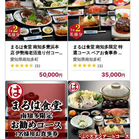
まるは食堂 南知多豊浜本
まるは食堂 南知多限定 特
店 伊勢海老活造り付コー
選コース ペアお食事券 ま
スペアお食事券 まるは
るは
愛知県南知多町
愛知県南知多町
(5)
(3)
50,000
35,000