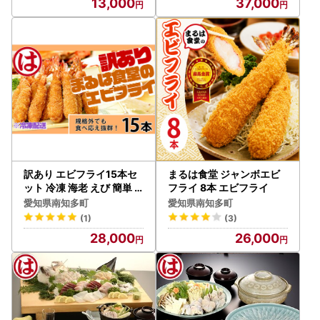
13,000
37,000
訳あり エビフライ15本セ
まるは食堂 ジャンボエビ
ット 冷凍 海老 えび 簡単
フライ 8本 エビフライ
揚げるだけ まるは食堂
愛知県南知多町
愛知県南知多町
(1)
(3)
28,000
26,000