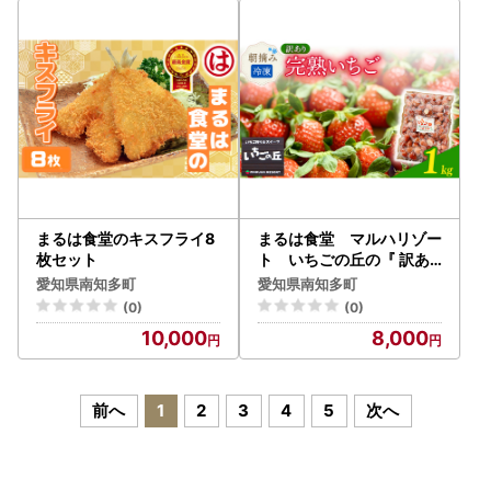
まるは食堂のキスフライ8
まるは食堂 マルハリゾー
枚セット
ト いちごの丘の『 訳あ
り 』完熟冷凍いちご 1kg
愛知県南知多町
愛知県南知多町
(0)
(0)
10,000
8,000
前へ
1
2
3
4
5
次へ