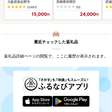
焼肉 BBQ
セット_K033-057-2609
(1ケース)
大阪府泉佐野市
宮崎県串間市
茨城
ビー
(2481)
(0)
15,000
24,000
最近チェックした返礼品
返礼品詳細ページの閲覧で、ここに履歴が表示されます。