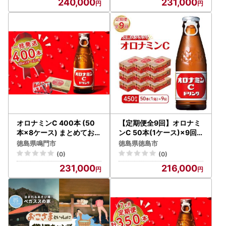
240,000
231,000
オロナミンC 400本 (50
【定期便全9回】オロナミ
本×8ケース) まとめてお届
ンC 50本(1ケース)×9回
け 【大塚グループ発祥の
計450本 炭酸飲料 飲料
徳島県鳴門市
徳島県徳島市
地】オロナミンC 炭酸飲
(0)
(0)
料
231,000
216,000