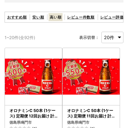
おすすめ順
安い順
高い順
レビュー件数順
レビュー評価順
1
~
20
件(全
92
件)
表示切替：
オロナミンC 50本 (1ケー
オロナミンC 50本 (1ケー
ス) 定期便 12回お届け 計6
ス) 定期便 11回お届け 計5
00本 【大塚グループ発
50本 【大塚グループ発
徳島県鳴門市
徳島県鳴門市
祥の地】オロナミンC 炭
祥の地】オロナミンC 炭