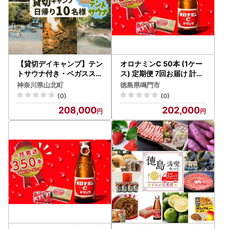
【貸切デイキャンプ】テン
オロナミンC 50本 (1ケー
トサウナ付き・ペガススの
ス) 定期便 7回お届け 計35
家【０泊１日・１０名】【
0本 【大塚グループ発祥
神奈川県山北町
徳島県鳴門市
体験 チケット 旅行 キャン
の地】オロナミンC 炭酸
(0)
(0)
プ アウトドア 神奈川県 山
飲料
208,000
202,000
北町 】