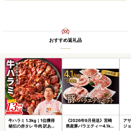
おすすめ返礼品
牛ハラミ 1.3kg｜1位獲得
《2026年9月発送》宮崎
アサ
秘伝の赤タレ 牛肉 訳あり
県産豚バラエティー4.1kg
ジョ