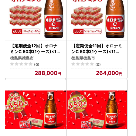
【定期便全12回】オロナ
【定期便全11回】オロナミ
ミンC 50本(1ケース)×12
ンC 50本(1ケース)×11回
回 計600本 炭酸飲料 飲料
計550本 炭酸飲料 飲料
徳島県徳島市
徳島県徳島市
(0)
(0)
288,000
264,000