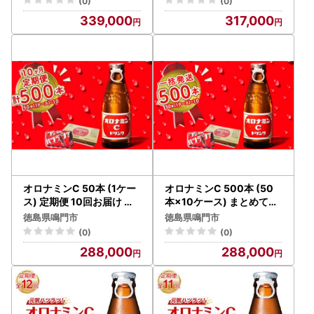
(0)
(0)
酸飲料
酸飲料
339,000
317,000
オロナミンC 50本 (1ケー
オロナミンC 500本 (50
ス) 定期便 10回お届け 計5
本×10ケース) まとめてお
00本 【大塚グループ発
届け 【大塚グループ発祥
徳島県鳴門市
徳島県鳴門市
祥の地】オロナミンC 炭
の地】オロナミンC 炭酸
(0)
(0)
酸飲料
飲料
288,000
288,000