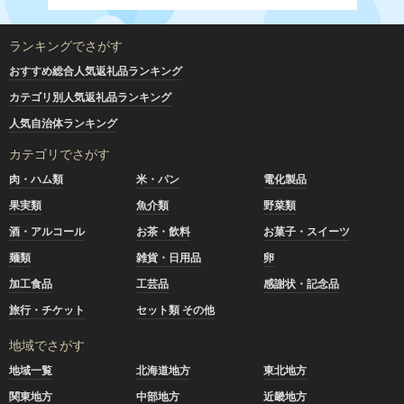
ランキングでさがす
おすすめ総合人気返礼品ランキング
カテゴリ別人気返礼品ランキング
人気自治体ランキング
カテゴリでさがす
肉・ハム類
米・パン
電化製品
果実類
魚介類
野菜類
酒・アルコール
お茶・飲料
お菓子・スイーツ
麺類
雑貨・日用品
卵
加工食品
工芸品
感謝状・記念品
旅行・チケット
セット類 その他
地域でさがす
地域一覧
北海道地方
東北地方
関東地方
中部地方
近畿地方