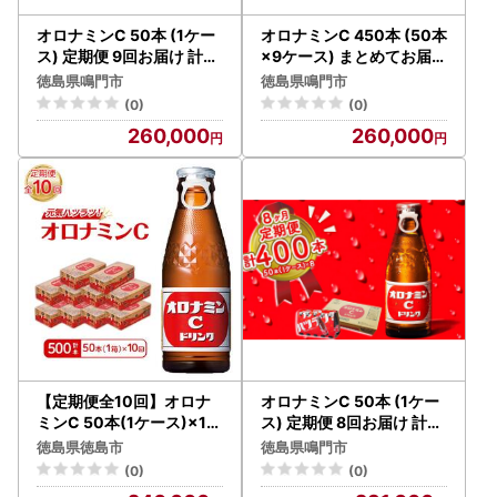
オロナミンC 50本 (1ケー
オロナミンC 450本 (50本
ス) 定期便 9回お届け 計45
×9ケース) まとめてお届け
0本 【大塚グループ発祥
【大塚グループ発祥の地
徳島県鳴門市
徳島県鳴門市
の地】オロナミンC 炭酸
】オロナミンC 炭酸飲料
(0)
(0)
飲料
260,000
260,000
【定期便全10回】オロナ
オロナミンC 50本 (1ケー
ミンC 50本(1ケース)×10
ス) 定期便 8回お届け 計4
回 計500本 炭酸飲料 飲料
00本 【大塚グループ発
徳島県徳島市
徳島県鳴門市
祥の地】オロナミンC 炭
(0)
(0)
酸飲料