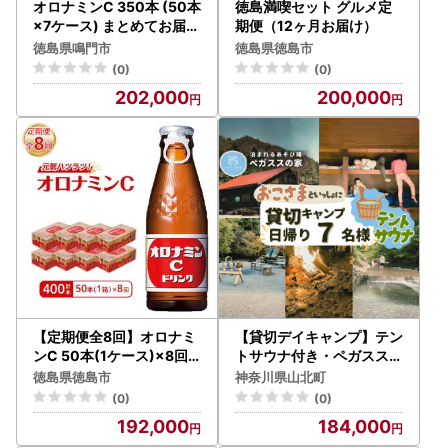
オロナミンC 350本 (50本
徳島満喫セット グルメ定
×7ケース) まとめてお届け
期便（12ヶ月お届け）
【大塚グループ発祥の地
徳島県鳴門市
徳島県徳島市
】オロナミンC 炭酸飲料
(0)
(0)
202,000
200,000
【定期便全8回】オロナミ
【貸切デイキャンプ】テン
ンC 50本(1ケース)×8回
トサウナ付き・ペガススの
計400本 炭酸飲料 飲料
家【０泊１日・７名】【
徳島県徳島市
神奈川県山北町
体験 チケット 旅行 キャン
(0)
(0)
プ アウトドア 神奈川県 山
192,000
184,000
北町 】