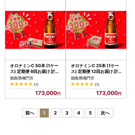
オロナミンC 50本 (1ケー
オロナミンC 25本 (1ケー
ス) 定期便 6回お届け 計3
ス) 定期便 12回お届け 計3
00本 【大塚グループ発
00本 【大塚グループ発
徳島県鳴門市
徳島県鳴門市
祥の地】オロナミンC 炭
祥の地】 オロナミンC
(1)
(1)
酸飲料
炭酸飲料
173,000
173,000
前へ
1
2
3
4
5
次へ