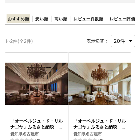
おすすめ順
安い順
高い順
レビュー件数順
レビュー評価順
1
~
2
件(全
2
件)
表示切替：
「オーベルジュ・ド・リル
「オーベルジュ・ド・リル
ナゴヤ」ふるさと納税 デ
ナゴヤ」ふるさと納税 ラ
ィナーコース 1名様
ンチコース 1名様
愛知県名古屋市
愛知県名古屋市