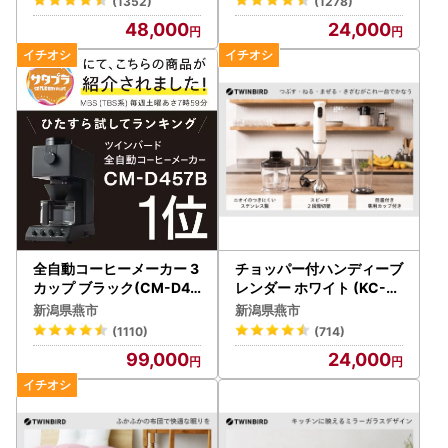
(1352)
(1278)
48,000
24,000
全自動コーヒーメーカー 3
チョッパー付ハンディーブ
カップ ブラック(CM-D45
レンダー ホワイト (KC-4
7B)
833W)
新潟県燕市
新潟県燕市
(1110)
(714)
99,000
24,000