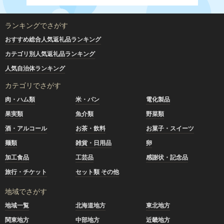
ランキングでさがす
おすすめ総合人気返礼品ランキング
カテゴリ別人気返礼品ランキング
人気自治体ランキング
カテゴリでさがす
肉・ハム類
米・パン
電化製品
果実類
魚介類
野菜類
酒・アルコール
お茶・飲料
お菓子・スイーツ
麺類
雑貨・日用品
卵
加工食品
工芸品
感謝状・記念品
旅行・チケット
セット類 その他
地域でさがす
地域一覧
北海道地方
東北地方
関東地方
中部地方
近畿地方