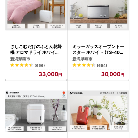
さしこむだけのふとん乾燥
ミラーガラスオーブントー
機 アロマドライ ホワイト
スター ホワイト (TS-404
(FD-4149W)
7W)
新潟県燕市
新潟県燕市
(656)
(654)
33,000
30,000