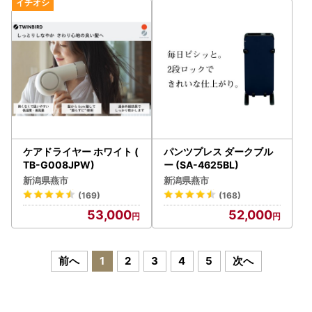
ケアドライヤー ホワイト (
パンツプレス ダークブル
TB-G008JPW)
ー (SA-4625BL)
新潟県燕市
新潟県燕市
(169)
(168)
53,000
52,000
前へ
1
2
3
4
5
次へ