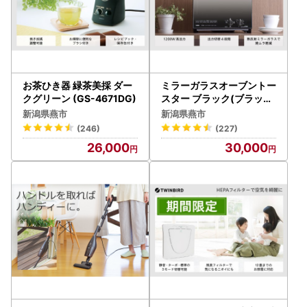
お茶ひき器 緑茶美採 ダー
ミラーガラスオーブントー
クグリーン (GS-4671DG)
スター ブラック(ブラック
ミラー) (TS-D048B)
新潟県燕市
新潟県燕市
(246)
(227)
26,000
30,000