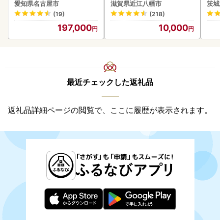
ー 美容 家電 ドライヤー リ
アボックス バウムクーヘ
g 
愛知県名古屋市
滋賀県近江八幡市
茨城
ファ
ン
町
(19)
(218)
197,000
10,000
最近チェックした返礼品
返礼品詳細ページの閲覧で、ここに履歴が表示されます。