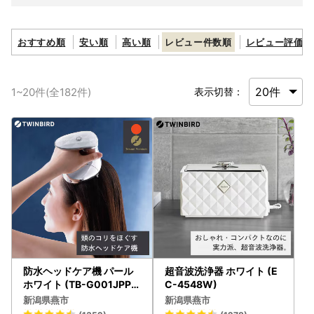
おすすめ順
安い順
高い順
レビュー件数順
レビュー評価順
1
~
20
件(全
182
件)
表示切替：
防水ヘッドケア機 パール
超音波洗浄器 ホワイト (E
ホワイト (TB-G001JPP
C-4548W)
W)
新潟県燕市
新潟県燕市