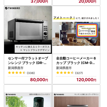
37,000
20,000
センサー付フラットオーブ
全自動コーヒーメーカー 6
ンレンジ ブラック (DR-E8
カップ ブラック (CM-D4
57B)
65B)
新潟県燕市
新潟県燕市
(336)
(327)
80,000
120,000