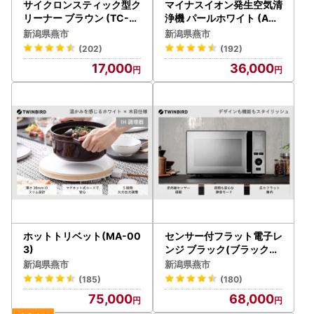
サイクロンスティック型ク
マイナスイオン発生空気清
リーナー ブラウン (TC-51
浄機 パールホワイト (AC-
07BR)
D358PW)
新潟県燕市
新潟県燕市
(202)
(192)
17,000
36,000
ホットトリベット(MA-00
センサー付フラット電子レ
3)
ンジ ブラック(ブラックミ
ラー) (DR-E273B)
新潟県燕市
新潟県燕市
(185)
(180)
75,000
68,000