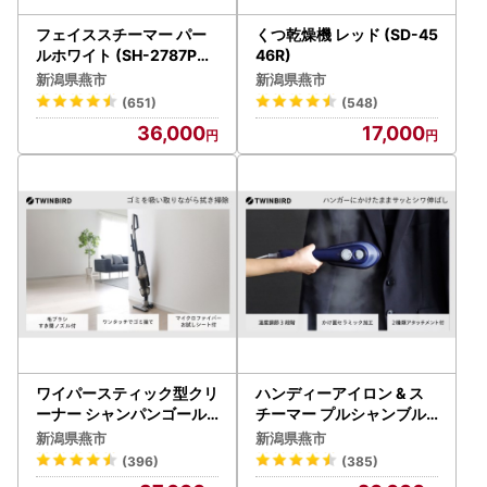
フェイススチーマー パー
くつ乾燥機 レッド (SD-45
ルホワイト (SH-2787PW
46R)
)
新潟県燕市
新潟県燕市
(651)
(548)
36,000
17,000
ワイパースティック型クリ
ハンディーアイロン & ス
ーナー シャンパンゴール
チーマー プルシャンブル
ド (TC-5148G)
ー (SA-4097BL)
新潟県燕市
新潟県燕市
(396)
(385)