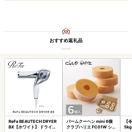
おすすめ返礼品
ReFa BEAUTECH DRYER
バームクーヘン mini 6個
【
BX【ホワイト】 ドライヤ
クラブハリエ FC01W シェ
5k