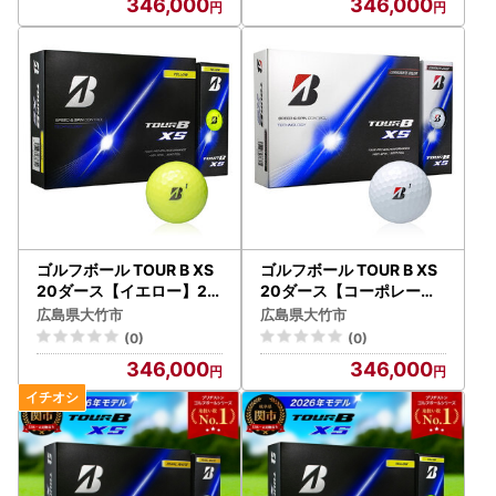
346,000
346,000
]
ゴルフボール TOUR B XS
ゴルフボール TOUR B XS
20ダース【イエロー】20
20ダース【コーポレート
26年モデル BRIDGESTON
色】2026年モデル BRIDG
広島県大竹市
広島県大竹市
E ブリヂストン ツアーB｜
ESTONE ブリヂストン ツ
(0)
(0)
240個入り [2365]
アーB｜240個入り [2366
346,000
346,000
]