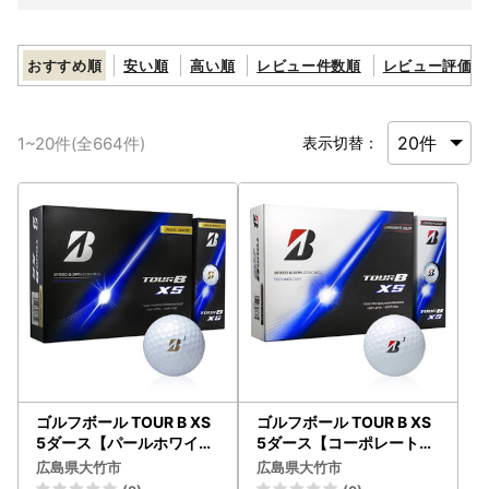
おすすめ順
安い順
高い順
レビュー件数順
レビュー評価順
1
~
20
件(全
664
件)
表示切替：
ゴルフボール TOUR B XS
ゴルフボール TOUR B XS
5ダース【パールホワイト
5ダース【コーポレート色
】2026年モデル BRIDGE
】2026年モデル BRIDGE
広島県大竹市
広島県大竹市
STONE ブリヂストン ツア
STONE ブリヂストン ツア