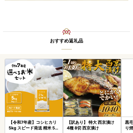
おすすめ返礼品
【令和7年産】コシヒカリ
【訳あり】 特大 西京漬け
黒毛
5kg スピード発送 精米 5k
4種 8切 西京漬け
り