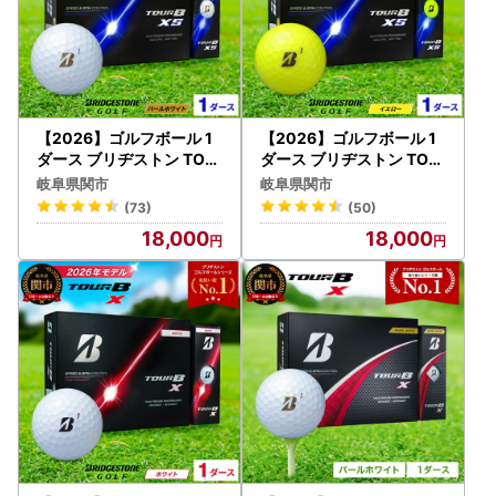
【2026】ゴルフボール 1
【2026】ゴルフボール 1
ダース ブリヂストン TOU
ダース ブリヂストン TOU
R B XS パールホワイト
R B XS イエロー
岐阜県関市
岐阜県関市
(73)
(50)
18,000
18,000