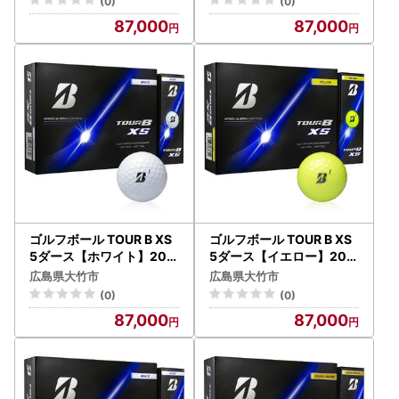
(0)
(0)
ーB｜60個入り [2354]
ーB｜60個入り [2356]
87,000
87,000
ゴルフボール TOUR B XS
ゴルフボール TOUR B XS
5ダース【ホワイト】202
5ダース【イエロー】202
6年モデル BRIDGESTONE
6年モデル BRIDGESTONE
広島県大竹市
広島県大竹市
ブリヂストン ツアーB｜6
ブリヂストン ツアーB｜6
(0)
(0)
0個入り [2353]
0個入り [2355]
87,000
87,000