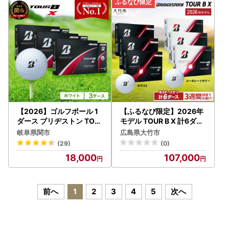
[2548]
2]
【2026】ゴルフボール 1
【ふるなび限定】2026年
ダース ブリヂストン TOU
モデル TOUR B X 計6ダー
R B XS ホワイト
ス【ホワイト、コーポレー
岐阜県関市
広島県大竹市
トカラー 各3ダースずつ】
(29)
(0)
ブリヂストン ゴルフボー
18,000
107,000
ル FN-Limited-SP [2546
]
前へ
1
2
3
4
5
次へ