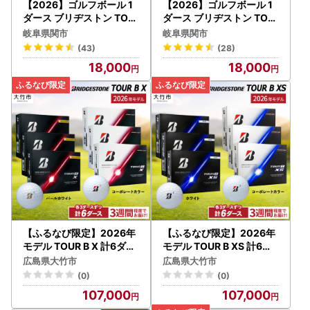
【2026】ゴルフボール 1
【2026】ゴルフボール 1
ダース ブリヂストン TOU
ダース ブリヂストン TOU
R B X ホワイト
R B X パールホワイト
岐阜県関市
岐阜県関市
(43)
(28)
18,000
18,000
【ふるなび限定】2026年
【ふるなび限定】2026年
モデル TOUR B X 計6ダー
モデル TOUR B XS 計6ダ
ス【パールホワイト、コー
ース【ホワイト、コーポレ
広島県大竹市
広島県大竹市
ポレートカラー 各3ダース
ートカラー 各3ダースずつ
(0)
(0)
ずつ】ブリヂストン ゴル
】ブリヂストン ゴルフボ
107,000
107,000
フボール FN-Limited-SP
ール FN-Limited-SP [255