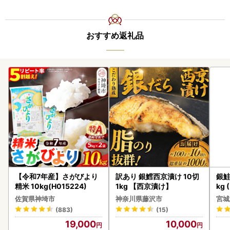
おすすめ返礼品
【令和7年産】さがびより
訳あり 銀鱈西京漬け 10切
銀鮭
精米 10kg(H015224)
1kg 【西京漬け】
kg 
佐賀県神埼市
神奈川県藤沢市
宮城
(883)
(15)
19,000
10,000