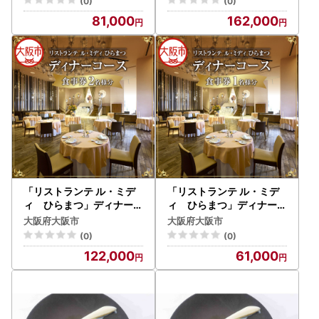
(0)
(0)
81,000
162,000
「リストランテ ル・ミデ
「リストランテ ル・ミデ
ィ ひらまつ」ディナーコ
ィ ひらまつ」ディナーコ
ース 2名様_OS034-00
ース １名様_OS034-00
大阪府大阪市
大阪府大阪市
02
03
(0)
(0)
122,000
61,000