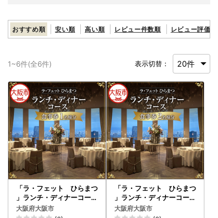
おすすめ順
安い順
高い順
レビュー件数順
レビュー評価順
1
~
6
件(全
6
件)
表示切替：
「ラ・フェット ひらまつ
「ラ・フェット ひらまつ
」ランチ・ディナーコース
」ランチ・ディナーコース
１名券_OS034-0001
2名券_OS034-0006
大阪府大阪市
大阪府大阪市