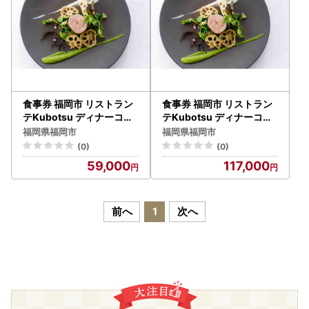
食事券 福岡市 リストラン
食事券 福岡市 リストラン
テKubotsu ディナーコー
テKubotsu ディナーコー
ス 1名様 レストラン コー
ス 2名様 レストラン コー
福岡県福岡市
福岡県福岡市
ス ディナー 食事 お食事券
ス ディナー 食事 お食事券
(0)
(0)
チケット 券 記念日 誕生日
チケット ペアチケット ペ
59,000
117,000
お祝い 福岡 福岡県
ア 券 記念日 誕生日 お祝い
福岡 福岡県
前へ
1
次へ