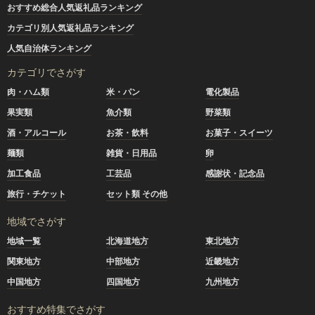
おすすめ総合人気返礼品ランキング
カテゴリ別人気返礼品ランキング
人気自治体ランキング
カテゴリでさがす
肉・ハム類
米・パン
電化製品
果実類
魚介類
野菜類
酒・アルコール
お茶・飲料
お菓子・スイーツ
麺類
雑貨・日用品
卵
加工食品
工芸品
感謝状・記念品
旅行・チケット
セット類 その他
地域でさがす
地域一覧
北海道地方
東北地方
関東地方
中部地方
近畿地方
中国地方
四国地方
九州地方
おすすめ特集でさがす