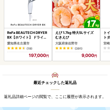
ReFa BEAUTECH DRYER
えび 1.7kg 特大5Lサイズ
トイ
BX【ホワイト】 ドライヤ
むきえび
トダ
ー 美容 家電 ドライヤー リ
速〔
愛知県名古屋市
大阪府泉佐野市
宮崎
ファ
(19)
(391)
197,000
9,000
最近チェックした返礼品
返礼品詳細ページの閲覧で、ここに履歴が表示されます。