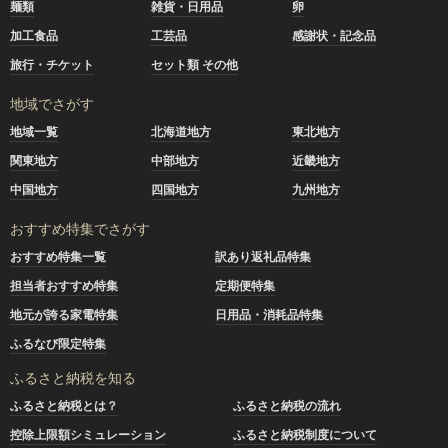
麺類
雑貨・日用品
卵
加工食品
工芸品
感謝状・記念品
旅行・チケット
セット類 その他
地域でさがす
地域一覧
北海道地方
東北地方
関東地方
中部地方
近畿地方
中国地方
四国地方
九州地方
おすすめ特集でさがす
おすすめ特集一覧
訳あり返礼品特集
担当者おすすめ特集
定期便特集
地元が誇る家電特集
日用品・消耗品特集
ふるなび限定特集
ふるさと納税を知る
ふるさと納税とは？
ふるさと納税の流れ
控除上限額シミュレーション
ふるさと納税制度について