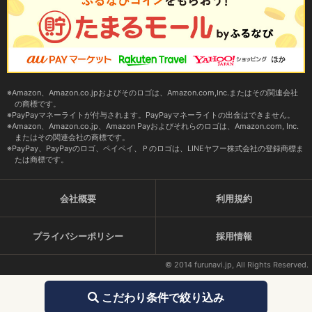
Amazon、Amazon.co.jpおよびそのロゴは、Amazon.com,Inc.またはその関連会社
の商標です。
PayPayマネーライトが付与されます。PayPayマネーライトの出金はできません。
Amazon、Amazon.co.jp、Amazon Payおよびそれらのロゴは、Amazon.com, Inc.
またはその関連会社の商標です。
PayPay、PayPayのロゴ、ペイペイ、Ｐのロゴは、LINEヤフー株式会社の登録商標ま
たは商標です。
会社概要
利用規約
プライバシーポリシー
採用情報
© 2014 furunavi.jp, All Rights Reserved.
こだわり条件で絞り込み