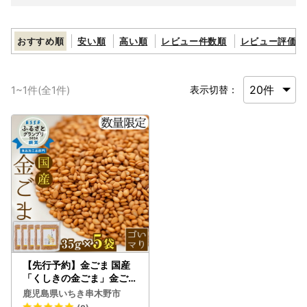
おすすめ順
安い順
高い順
レビュー件数順
レビュー評価順
1
~
1
件(全
1
件)
表示切替：
【先行予約】金ごま 国産
「くしきの金ごま」金ごま
【数量限定】【00-073-
鹿児島県いちき串木野市
01-SK】