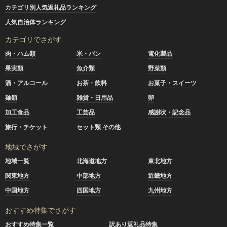
カテゴリ別人気返礼品ランキング
人気自治体ランキング
カテゴリでさがす
肉・ハム類
米・パン
電化製品
果実類
魚介類
野菜類
酒・アルコール
お茶・飲料
お菓子・スイーツ
麺類
雑貨・日用品
卵
加工食品
工芸品
感謝状・記念品
旅行・チケット
セット類 その他
地域でさがす
地域一覧
北海道地方
東北地方
関東地方
中部地方
近畿地方
中国地方
四国地方
九州地方
おすすめ特集でさがす
おすすめ特集一覧
訳あり返礼品特集