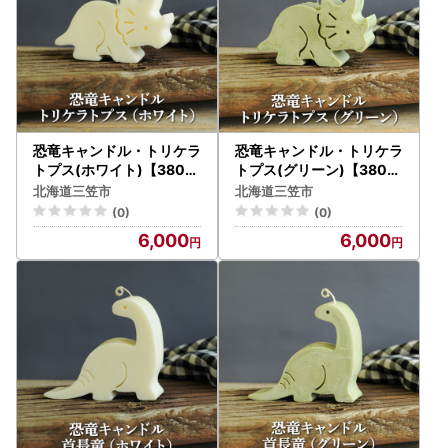
恐竜キャンドル・トリケラ
恐竜キャンドル・トリケラ
トプス(ホワイト)【3800
トプス(グリーン)【3800
5】
6】
北海道三笠市
北海道三笠市
(0)
(0)
6,000
6,000