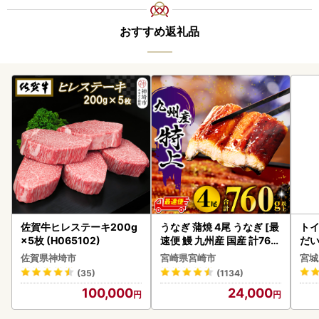
おすすめ返礼品
佐賀牛ヒレステーキ200g
うなぎ 蒲焼 4尾 うなぎ [最
ト
×5枚 (H065102)
速便 鰻 九州産 国産 計760
だ
g以上]
6ロ
佐賀県神埼市
宮崎県宮崎市
宮城
(35)
(1134)
100,000
24,000