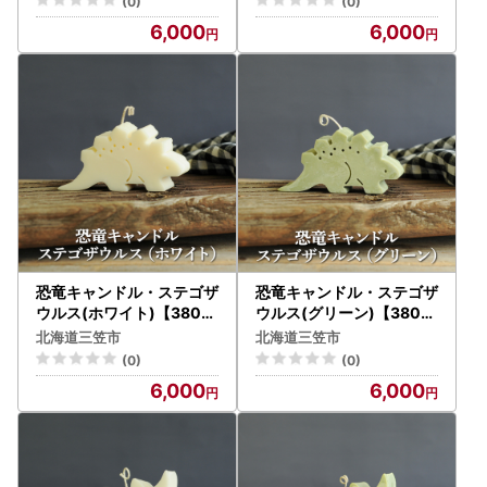
(0)
(0)
6,000
6,000
恐竜キャンドル・ステゴザ
恐竜キャンドル・ステゴザ
ウルス(ホワイト)【3800
ウルス(グリーン)【3800
3】
4】
北海道三笠市
北海道三笠市
(0)
(0)
6,000
6,000