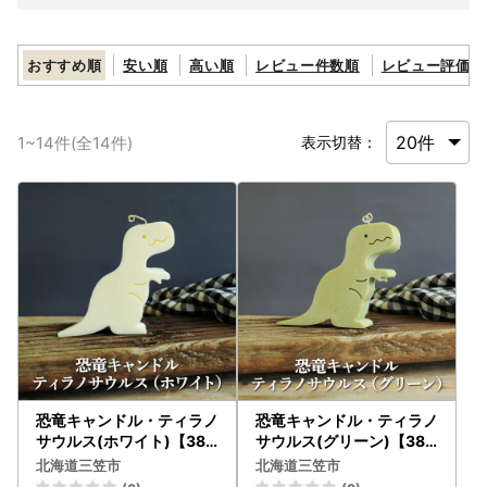
おすすめ順
安い順
高い順
レビュー件数順
レビュー評価順
1
~
14
件(全
14
件)
表示切替：
恐竜キャンドル・ティラノ
恐竜キャンドル・ティラノ
サウルス(ホワイト)【380
サウルス(グリーン)【380
01】
02】
北海道三笠市
北海道三笠市