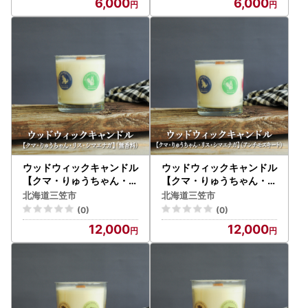
6,000
6,000
ウッドウィックキャンドル
ウッドウィックキャンドル
【クマ・りゅうちゃん・リ
【クマ・りゅうちゃん・リ
ス・シマエナガ】(無香料)
ス・シマエナガ】(アンチ
北海道三笠市
北海道三笠市
【38013】
モスキート)【38014】
(0)
(0)
12,000
12,000