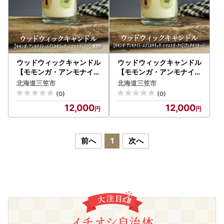
ウッドウィックキャンドル
ウッドウィックキャンドル
【モモンガ・アンモナイト
【モモンガ・アンモナイト
・エゾミカサリュウ・シマ
・エゾミカサリュウ・シマ
北海道三笠市
北海道三笠市
エナガ・クマ】(無香料)【
エナガ・クマ】(アンチモ
(0)
(0)
38015】
スキート)【38016】
12,000
12,000
前へ
1
次へ