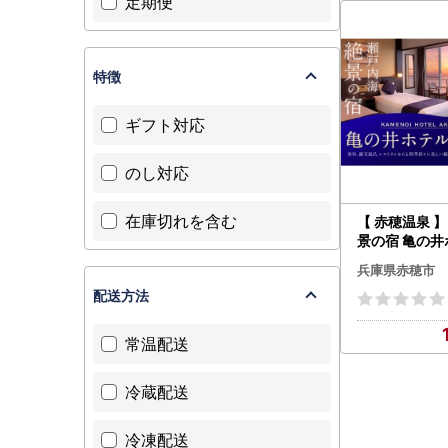
定期便
特徴
ギフト対応
のし対応
在庫切れを含む
【 赤穂温泉 
景の宿 亀の
ペア1泊2食付
兵庫県赤穂市
室ツイン ／ 
配送方法
宿泊券 ホテル
券 ホテル 観光
景色 瀬戸内海
常温配送
冷蔵配送
冷凍配送