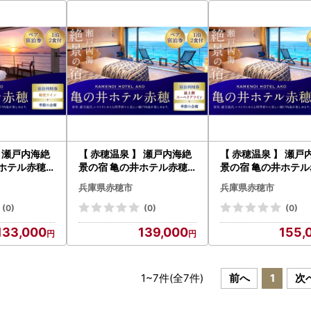
】 瀬戸内海絶
【 赤穂温泉 】 瀬戸内海絶
【 赤穂温泉 】 瀬戸
井ホテル赤穂
景の宿 亀の井ホテル赤穂
景の宿 亀の井ホテ
宿泊券 （ 和
ペア1泊2食付宿泊券 （ 【
ペア1泊2食付宿泊券 
兵庫県赤穂市
兵庫県赤穂市
季節の会席 ）
瀬戸内オーシャンテラス
瀬戸内オーシャンテ
宿泊券 利用
】 最上階スーペリアツイ
】 最上階スーペリア
(0)
(0)
(0)
 旅行 旅 温泉
ン ／ 季節の会席 ） 宿泊券
ン ／ 土地の恵み会席
133,000
139,000
155,
 淡路島
ホテル宿泊券 利用券 ホテ
泊券 ホテル宿泊券 
ル 観光 旅行 旅 温泉 景色
ホテル 観光 旅行 旅 
瀬戸内海 淡路島
色 瀬戸内海 淡路島
1
~
7
件(全
7
件)
前へ
1
次