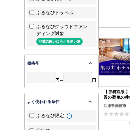
ふるなびトラベル
ふるなびクラウドファン
ディング対象
地域の願いに応える使い道
価格帯
円～
円
【 赤穂温泉 
景の宿 亀の
よく使われる条件
宿泊利用券 30
兵庫県赤穂市
（ 10,000円券
泊券 ホテル宿
ふるなび限定
ホテル 観光 旅
色 瀬戸内海 