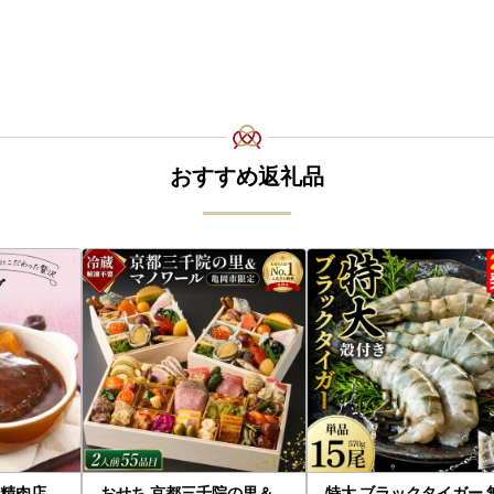
おすすめ返礼品
舗精肉店
おせち 京都三千院の里＆
特大 ブラックタイガー 