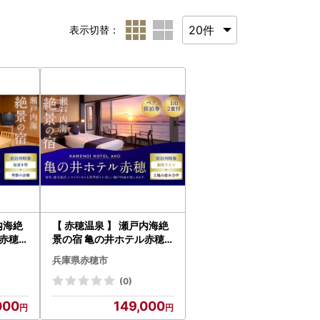
表示切替：
内海絶
【 赤穂温泉 】 瀬戸内海絶
ル赤穂
景の宿 亀の井ホテル赤穂
（ 和
ペア1泊2食付宿泊券 （ 和
兵庫県赤穂市
） 宿
室ツイン ／ 土地の恵み会
利用券
席 ） 宿泊券 ホテル宿泊券
(0)
温泉 景
利用券 ホテル 観光 旅行 旅
000
149,000
温泉 景色 瀬戸内海 淡路島