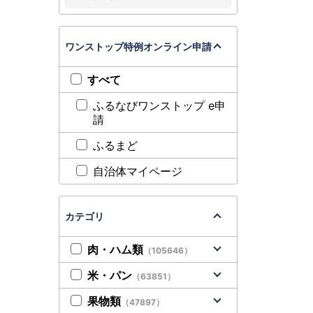
ワンストップ特例オンライン申請
すべて
ふるなびワンストップ e申
請
ふるまど
自治体マイページ
カテゴリ
肉・ハム類
（105646）
米・パン
（63851）
果物類
（47897）