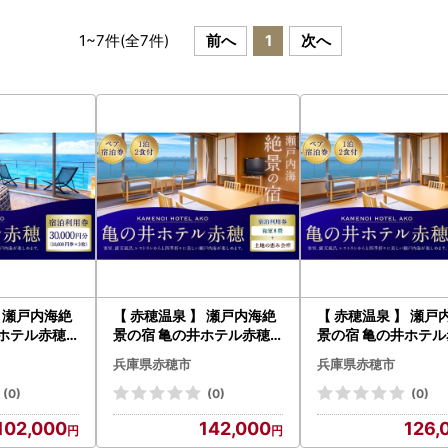
1
~
7
件(全
7
件)
前へ
1
次へ
】 瀬戸内海絶
【 赤穂温泉 】 瀬戸内海絶
【 赤穂温泉 】 瀬戸
井ホテル赤穂
景の宿 亀の井ホテル赤穂
景の宿 亀の井ホテ
,000円分
ペア1泊2食付宿泊券 （ 和
ペア1泊2食付宿泊券 
兵庫県赤穂市
兵庫県赤穂市
 × 3枚 ） 宿
室8畳 ／ 土地の恵み会席
室8畳 ／ 季節の会席 
泊券 利用券
） 宿泊券 ホテル宿泊券 利
泊券 ホテル宿泊券 
(0)
(0)
(0)
行 旅 温泉 景
用券 ホテル 観光 旅行 旅 温
ホテル 観光 旅行 旅 
102,000
142,000
126,
淡路島
泉 景色 瀬戸内海 淡路島
色 瀬戸内海 淡路島