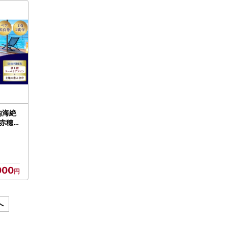
内海絶
ル赤穂
（ 【
ラス
ツイ
 ） 宿
000
利用券
温泉 景
へ