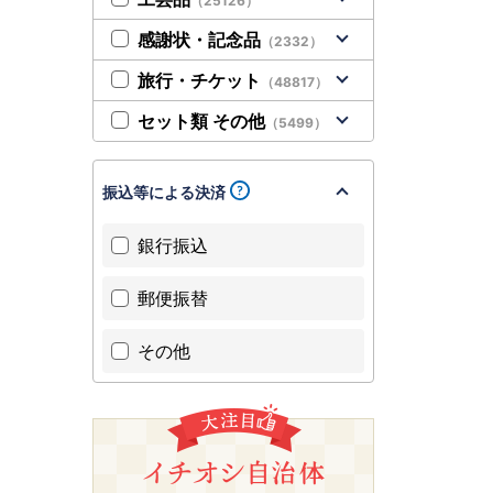
（25126）
感謝状・記念品
（2332）
旅行・チケット
（48817）
セット類 その他
（5499）
振込等による決済
銀行振込
郵便振替
その他