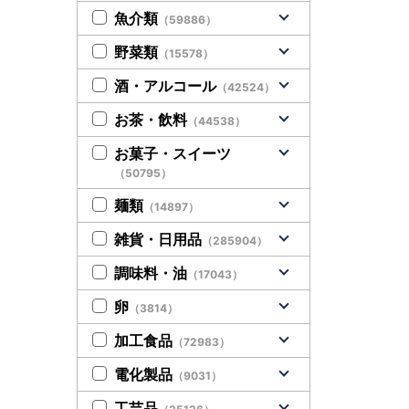
魚介類
（59886）
野菜類
（15578）
酒・アルコール
（42524）
お茶・飲料
（44538）
お菓子・スイーツ
（50795）
麺類
（14897）
雑貨・日用品
（285904）
調味料・油
（17043）
卵
（3814）
加工食品
（72983）
電化製品
（9031）
工芸品