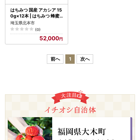
はちみつ 国産 アカシア 15
0g×12本 | はちみつ 蜂蜜
埼玉養蜂
埼玉県北本市
(0)
52,000
前へ
1
次へ