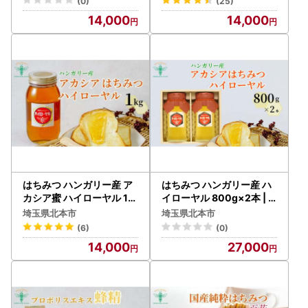
(0)
(25)
14,000
14,000
はちみつ ハンガリー産 ア
はちみつ ハンガリー産 ハ
カシア蜜 ハイローヤル 1k
イローヤル 800g×2本 |
g | はちみつ 蜂蜜 埼玉養蜂
はちみつ 蜂蜜 埼玉養蜂
埼玉県北本市
埼玉県北本市
(6)
(0)
14,000
27,000