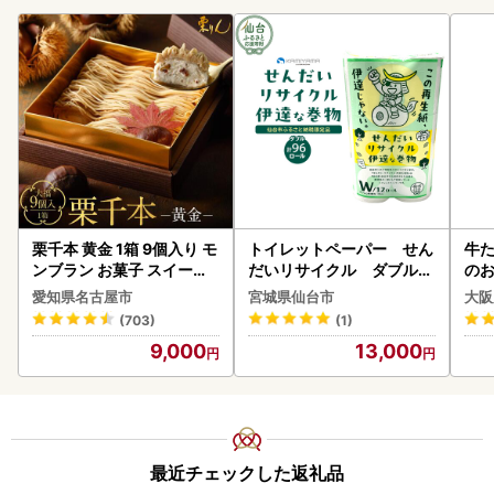
栗千本 黄金 1箱 9個入り モ
トイレットペーパー せん
牛た
ンブラン お菓子 スイーツ
だいリサイクル ダブル9
のお
デザート モンブラン 人気
6ロール｜トイレット
愛知県名古屋市
宮城県仙台市
大阪
(703)
(1)
9,000
13,000
最近チェックした返礼品