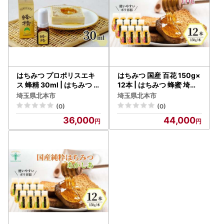
はちみつ プロポリスエキ
はちみつ 国産 百花 150g×
ス 蜂精 30ml | はちみつ 蜂
12本 | はちみつ 蜂蜜 埼玉
蜜 埼玉養蜂
養蜂
埼玉県北本市
埼玉県北本市
(0)
(0)
36,000
44,000