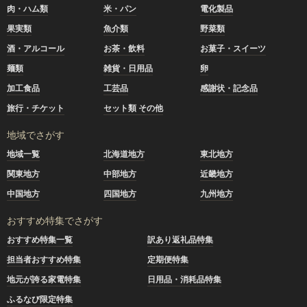
肉・ハム類
米・パン
電化製品
果実類
魚介類
野菜類
酒・アルコール
お茶・飲料
お菓子・スイーツ
麺類
雑貨・日用品
卵
加工食品
工芸品
感謝状・記念品
旅行・チケット
セット類 その他
地域でさがす
地域一覧
北海道地方
東北地方
関東地方
中部地方
近畿地方
中国地方
四国地方
九州地方
おすすめ特集でさがす
おすすめ特集一覧
訳あり返礼品特集
担当者おすすめ特集
定期便特集
地元が誇る家電特集
日用品・消耗品特集
ふるなび限定特集