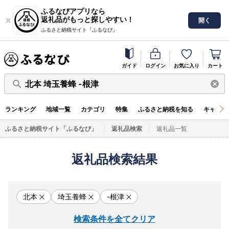
ふるなびアプリなら
返礼品がもっと探しやすい！
開く
ふるさと納税サイト「ふるなび」
ガイド
ログイン
お気に入り
カート
北本 埼玉養蜂 -根津
ランキング
地域一覧
カテゴリ
特集
ふるさと納税を知る
キャンペ
ふるさと納税サイト「ふるなび」
返礼品検索
返礼品一覧
返礼品検索結果
北本
埼玉養蜂
-根津
検索条件を全てクリア