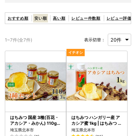
おすすめ順
安い順
高い順
レビュー件数順
レビュー評価順
1
~
7
件(全
7
件)
表示切替：
はちみつ 国産 3種(百花・
はちみつ ハンガリー産 ア
アカシア・みかん) 110g×
カシア蜜 1kg | はちみつ 蜂
3個 | はちみつ 蜂蜜 埼玉養
蜜 埼玉養蜂
埼玉県北本市
埼玉県北本市
蜂