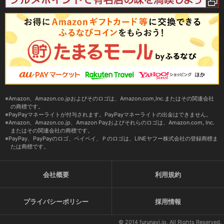
Amazon、Amazon.co.jpおよびそのロゴは、Amazon.com,Inc.またはその関連会社
の商標です。
PayPayマネーライトが付与されます。PayPayマネーライトの出金はできません。
Amazon、Amazon.co.jp、Amazon Payおよびそれらのロゴは、Amazon.com, Inc.
またはその関連会社の商標です。
PayPay、PayPayのロゴ、ペイペイ、Ｐのロゴは、LINEヤフー株式会社の登録商標ま
たは商標です。
会社概要
利用規約
プライバシーポリシー
採用情報
© 2014 furunavi.jp, All Rights Reserved.