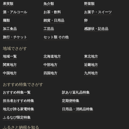
果実類
魚介類
野菜類
酒・アルコール
お茶・飲料
お菓子・スイーツ
麺類
雑貨・日用品
卵
加工食品
工芸品
感謝状・記念品
旅行・チケット
セット類 その他
地域でさがす
地域一覧
北海道地方
東北地方
関東地方
中部地方
近畿地方
中国地方
四国地方
九州地方
おすすめ特集でさがす
おすすめ特集一覧
訳あり返礼品特集
担当者おすすめ特集
定期便特集
地元が誇る家電特集
日用品・消耗品特集
ふるなび限定特集
ふるさと納税を知る