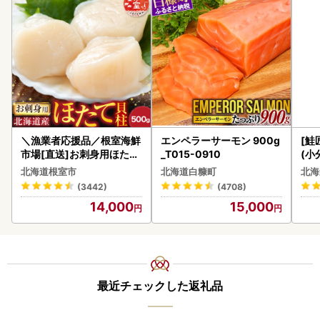
＼漁業者応援品／根室海鮮
エンペラーサーモン 900g
[鮭
市場[直送]お刺身用ほたて
_T015-0910
(小
貝柱500g A-28002
5
北海道根室市
北海道白糠町
北海
(3442)
(4708)
14,000
15,000
最近チェックした返礼品