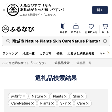
ふるなびアプリなら
返礼品がもっと探しやすい！
開く
ふるさと納税サイト「ふるなび」
ガイド
ログイン
お気に入り
カート
南城市 Nature Plants Skin CareNature Plants Skin C
ランキング
地域一覧
カテゴリ
特集
ふるさと納税を知る
キャンペ
ふるさと納税サイト「ふるなび」
返礼品検索
返礼品一覧
返礼品検索結果
南城市
Nature
Plants
Skin
CareNature
Plants
Skin
Care