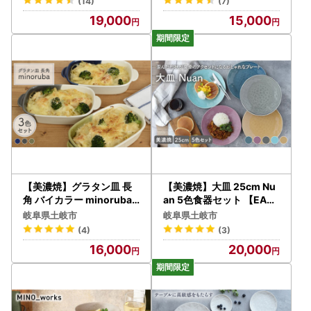
(14)
(7)
19,000
15,000
【美濃焼】グラタン皿 長
【美濃焼】大皿 25cm Nu
角 バイカラー minoruba
an 5色食器セット 【EAST
3色セット【EAST table】
table】 [MBS011] 食器 プ
岐阜県土岐市
岐阜県土岐市
食器 うつわ 耐熱皿 グリル
レート
(4)
(3)
おしゃれ [MBS043]
16,000
20,000