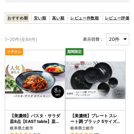
おすすめ順
安い順
高い順
レビュー件数順
レビュー評価順
1
~
20
件(全
84
件)
表示切替：
【美濃焼】パスタ・サラダ
【美濃焼】プレート スレ
皿8点【EAST table】皿[
ート調 ブラック 5サイズ
MBS002]
セット【EAST table】 皿
岐阜県土岐市
岐阜県土岐市
ワンプレート [MBS031]