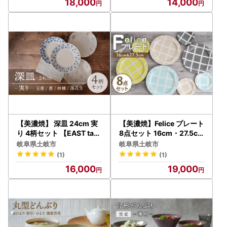
18,000
14,000
【美濃焼】 深皿 24cm 実
【美濃焼】Felice プレート
り 4柄セット 【EAST tabl
8点セット 16cm・27.5cm
e】[MBS067]
【EAST table】[MBS072
岐阜県土岐市
岐阜県土岐市
]
(1)
(1)
16,000
19,000