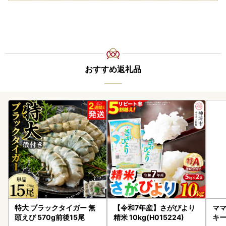
おすすめ返礼品
特大 ブラックタイガー 無
【令和7年産】さがびより
ママ
頭えび 570g前後15尾
精米 10kg(H015224)
キ