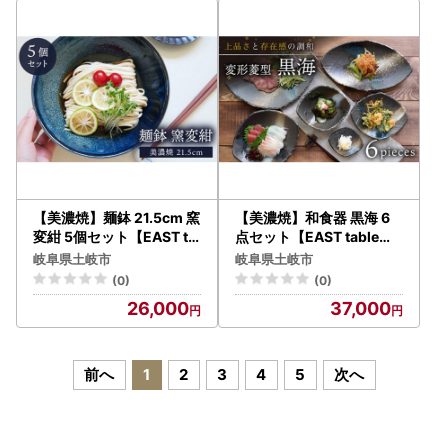
【美濃焼】麺鉢 21.5cm 窯
【美濃焼】和食器 黒海 6
変紺 5個セット【EAST ta
点セット【EAST table】[
ble】 食器 うつわ どんぶ
MBS054]
岐阜県土岐市
岐阜県土岐市
り パスタ皿 サラダボウル
(0)
(0)
送料無料 [MBS028]
26,000
37,000
前へ
1
2
3
4
5
次へ