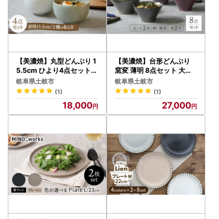
【美濃焼】丸型どんぶり 1
【美濃焼】台形どんぶり
5.5cm ひより4点セット
窯変 薄明 8点セット 大・
粉引・窯変渋草各2点ずつ
小2色各2点ずつ【EAST t
岐阜県土岐市
岐阜県土岐市
【EAST table】[MBS073
able】[MBS085]
(1)
(1)
]
18,000
27,000