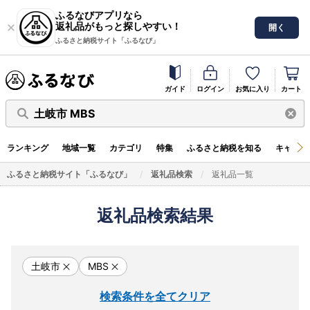
ふるなびアプリなら
返礼品がもっと探しやすい！
開く
ふるさと納税サイト「ふるなび」
ガイド
ログイン
お気に入り
カート
土岐市 MBS
ランキング
地域一覧
カテゴリ
特集
ふるさと納税を知る
キャンペ
ふるさと納税サイト「ふるなび」
返礼品検索
返礼品一覧
返礼品検索結果
土岐市
MBS
検索条件を全てクリア