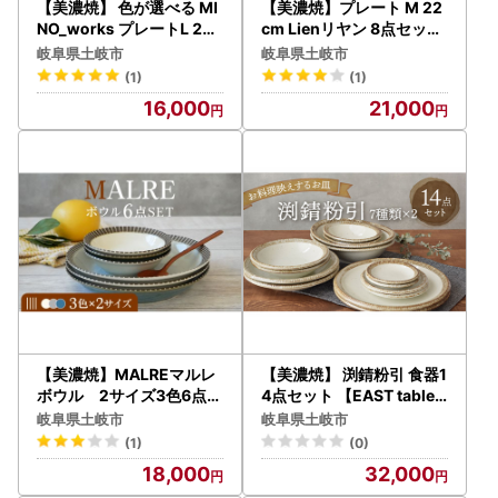
【美濃焼】 色が選べる MI
【美濃焼】プレート M 22
NO_works プレートL 23c
cm Lienリヤン 8点セット
m 2点セット 【EAST tabl
4色各2点ずつ【EAST tabl
岐阜県土岐市
岐阜県土岐市
e】 プレート 器 モダン[M
e】[MBS083]
(1)
(1)
BS118]
16,000
21,000
【美濃焼】MALREマルレ
【美濃焼】 渕錆粉引 食器1
ボウル 2サイズ3色6点セ
4点セット 【EAST table
ット【EAST table】[MBS
】[MBS069]
岐阜県土岐市
岐阜県土岐市
080]
(1)
(0)
18,000
32,000