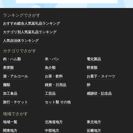
ランキングでさがす
おすすめ総合人気返礼品ランキング
カテゴリ別人気返礼品ランキング
人気自治体ランキング
カテゴリでさがす
肉・ハム類
米・パン
電化製品
果実類
魚介類
野菜類
酒・アルコール
お茶・飲料
お菓子・スイーツ
麺類
雑貨・日用品
卵
加工食品
工芸品
感謝状・記念品
旅行・チケット
セット類 その他
地域でさがす
地域一覧
北海道地方
東北地方
関東地方
中部地方
近畿地方