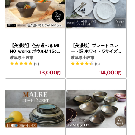
【美濃焼】 色が選べる MI
【美濃焼】プレート スレ
NO_works ボウルM 15cm
ート調 ホワイト 5サイズ
2点セット【EAST table】
セット【EAST table】 皿
岐阜県土岐市
岐阜県土岐市
ボウル 器 モダン[MBS120
ワンプレート [MBS030]
(2)
(3)
]
13,000
14,000