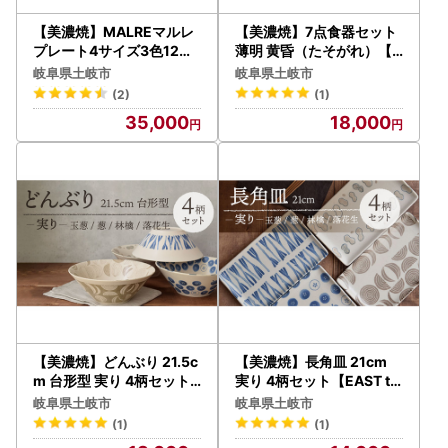
【美濃焼】MALREマルレ
【美濃焼】7点食器セット
プレート4サイズ3色12点
薄明 黄昏（たそがれ）【E
セット【EAST table】[M
AST table】 [MBS009]
岐阜県土岐市
岐阜県土岐市
BS081]
(2)
(1)
35,000
18,000
【美濃焼】どんぶり 21.5c
【美濃焼】長角皿 21cm
m 台形型 実り 4柄セット
実り 4柄セット【EAST ta
【EAST table】 [MBS06
ble】[MBS066]
岐阜県土岐市
岐阜県土岐市
5]
(1)
(1)