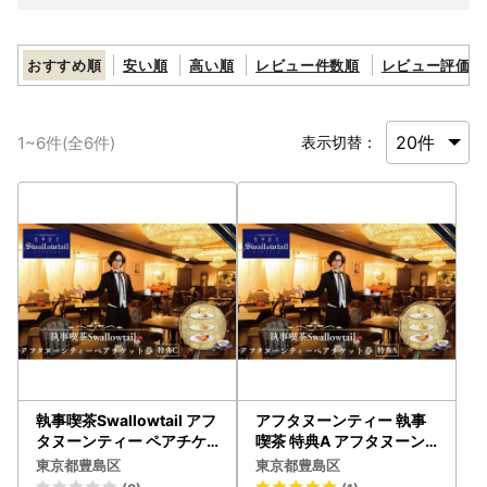
おすすめ順
安い順
高い順
レビュー件数順
レビュー評価順
1
~
6
件(全
6
件)
表示切替：
執事喫茶Swallowtail アフ
アフタヌーンティー 執事
タヌーンティー ペアチケ
喫茶 特典A アフタヌーン
ット 特典C アフタヌーン
ティー
東京都豊島区
東京都豊島区
ティー セイボリー スコー