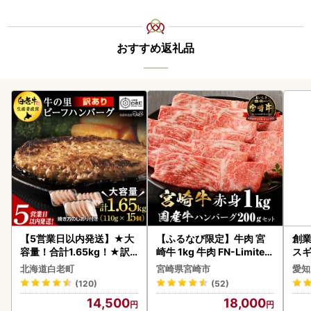
おすすめ返礼品
【5営業日以内発送】★大
【ふるなび限定】牛肉 宮
創業
容量！合計1.65kg！★訳
崎牛 1kg 牛肉 FN-Limited
スギ
あり・牛の里ビーフハンバ
-VO
み 
北海道白老町
宮崎県宮崎市
愛知
ーグ(110ｇ5枚入）×3 AG
惣菜
(120)
(52)
058
ンバ
14,500
18,000