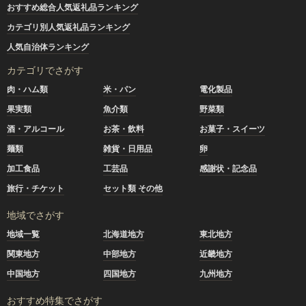
おすすめ総合人気返礼品ランキング
カテゴリ別人気返礼品ランキング
人気自治体ランキング
カテゴリでさがす
肉・ハム類
米・パン
電化製品
果実類
魚介類
野菜類
酒・アルコール
お茶・飲料
お菓子・スイーツ
麺類
雑貨・日用品
卵
加工食品
工芸品
感謝状・記念品
旅行・チケット
セット類 その他
地域でさがす
地域一覧
北海道地方
東北地方
関東地方
中部地方
近畿地方
中国地方
四国地方
九州地方
おすすめ特集でさがす