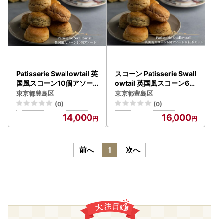
Patisserie Swallowtail 英
スコーン Patisserie Swall
国風スコーン10個アソー
owtail 英国風スコーン6個
ト お菓子 洋菓子 セット ア
アソート＆紅茶セット お
東京都豊島区
東京都豊島区
ソート 英国風 発酵バター
菓子 洋菓子 セット 英国風
(0)
(0)
生クリーム 豊島区 東京都
紅茶 プレーン アールグレ
14,000
16,000
イ 発酵バター 生クリーム
豊島区 東京都
前へ
1
次へ