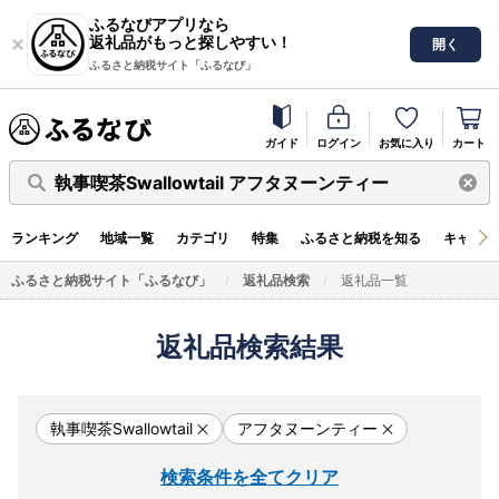
ふるなびアプリなら
返礼品がもっと探しやすい！
開く
ふるさと納税サイト「ふるなび」
ガイド
ログイン
お気に入り
カート
執事喫茶Swallowtail アフタヌーンティー
ランキング
地域一覧
カテゴリ
特集
ふるさと納税を知る
キャンペ
ふるさと納税サイト「ふるなび」
返礼品検索
返礼品一覧
返礼品検索結果
執事喫茶Swallowtail
アフタヌーンティー
検索条件を全てクリア