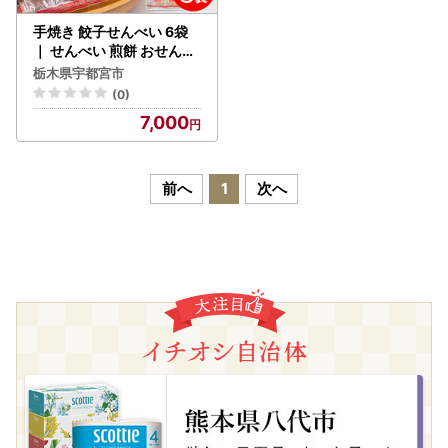
手焼き 餃子せんべい 6袋
｜ せんべい 煎餅 おせんべ
い 餃子 国産有機米 添加物
栃木県宇都宮市
不使用 本醸造醤油 大田原
(0)
市産唐辛子 鹿沼のにら 国
7,000
産の生にんにく
前へ
1
次へ