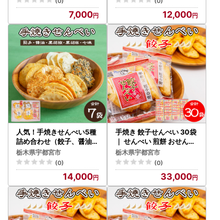
(0)
(0)
油
使用 本醸造醤油
7,000
12,000
人気！手焼きせんべい5種
手焼き 餃子せんべい 30袋
詰め合わせ（餃子、醤油、
｜ せんべい 煎餅 おせんべ
黒胡椒、黒胡麻、七味）
い 餃子 国産有機米 添加物
栃木県宇都宮市
栃木県宇都宮市
｜ せんべい 煎餅 おせんべ
不使用 本醸造醤油 大田原
(0)
(0)
い 餃子 国産有機米 添加物
市産唐辛子 鹿沼のにら 国
14,000
33,000
不使用 本醸造醤油
産の生にんにく