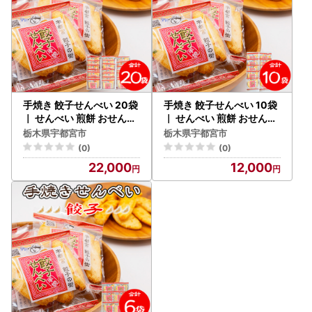
手焼き 餃子せんべい 20袋
手焼き 餃子せんべい 10袋
｜ せんべい 煎餅 おせんべ
｜ せんべい 煎餅 おせんべ
い 餃子 国産有機米 添加物
い 餃子 国産有機米 添加物
栃木県宇都宮市
栃木県宇都宮市
不使用 本醸造醤油 大田原
不使用 本醸造醤油 大田原
(0)
(0)
市産唐辛子 鹿沼のにら 国
市産唐辛子 鹿沼のにら 国
22,000
12,000
産の生にんにく
産の生にんにく