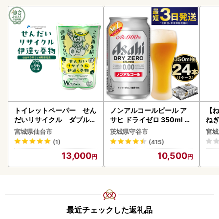
トイレットペーパー せん
ノンアルコールビール ア
【
だいリサイクル ダブル9
サヒ ドライゼロ 350ml 24
ねぎ
6ロール｜トイレット
本 ノンアル ビール asashi
宮城県仙台市
茨城県守谷市
宮城
守谷市
(1)
(415)
13,000
10,500
最近チェックした返礼品