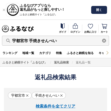
ふるなびアプリなら
返礼品がもっと探しやすい！
開く
ふるさと納税サイト「ふるなび」
ガイド
ログイン
お気に入り
カート
宇都宮市 手焼きせんべい
ランキング
地域一覧
カテゴリ
特集
ふるさと納税を知る
キャンペ
ふるさと納税サイト「ふるなび」
返礼品検索
返礼品一覧
返礼品検索結果
宇都宮市
手焼きせんべい
検索条件を全てクリア