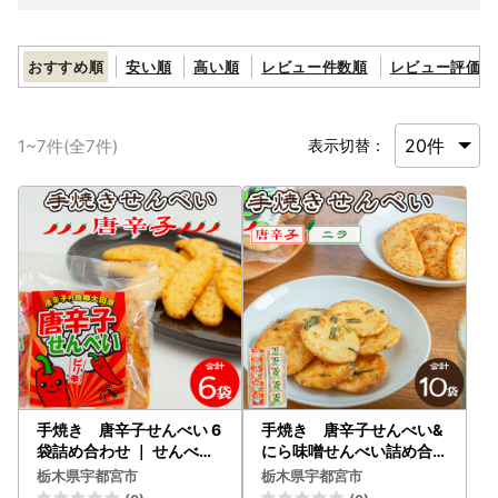
おすすめ順
安い順
高い順
レビュー件数順
レビュー評価順
1
~
7
件(全
7
件)
表示切替：
手焼き 唐辛子せんべい 6
手焼き 唐辛子せんべい&
袋詰め合わせ ｜ せんべい
にら味噌せんべい詰め合わ
煎餅 おせんべい 国産有機
せ ｜ せんべい 煎餅 おせん
栃木県宇都宮市
栃木県宇都宮市
米 添加物不使用 本醸造醤
べい 国産有機米 添加物不