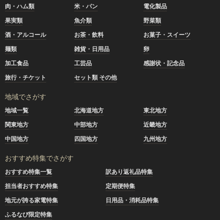
肉・ハム類
米・パン
電化製品
果実類
魚介類
野菜類
酒・アルコール
お茶・飲料
お菓子・スイーツ
麺類
雑貨・日用品
卵
加工食品
工芸品
感謝状・記念品
旅行・チケット
セット類 その他
地域でさがす
地域一覧
北海道地方
東北地方
関東地方
中部地方
近畿地方
中国地方
四国地方
九州地方
おすすめ特集でさがす
おすすめ特集一覧
訳あり返礼品特集
担当者おすすめ特集
定期便特集
地元が誇る家電特集
日用品・消耗品特集
ふるなび限定特集