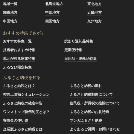
地域一覧
北海道地方
東北地方
関東地方
中部地方
近畿地方
中国地方
四国地方
九州地方
おすすめ特集でさがす
おすすめ特集一覧
訳あり返礼品特集
担当者おすすめ特集
定期便特集
地元が誇る家電特集
日用品・消耗品特集
ふるなび限定特集
ふるさと納税を知る
ふるさと納税とは？
ふるさと納税の流れ
控除上限額シミュレーション
ふるさと納税制度について
ふるさと納税の確定申告
住民税・所得税の控除について
ワンストップ特例制度とは？
ふるさと納税のお礼特典
寄附金の使い道
マンガふるさと納税
企業版ふるさと納税とは
よくあるご質問・お問い合わせ