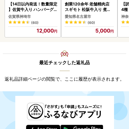
【14日以内発送！数量限定
創業120余年 老舗精肉店
【訳
】佐賀牛入り ハンバーグ 2
スギモト 松阪牛入り 煮込
4種
2個 2.6kg(120g×22個)(H
み ハンバーグ 110g×4枚
佐賀県神埼市
愛知県名古屋市
神奈
083106)
惣菜 お取り寄せ グルメ ハ
(60)
(60)
ンバーグ 冷凍
12,000
5,000
最近チェックした返礼品
返礼品詳細ページの閲覧で、ここに履歴が表示されます。