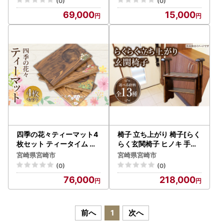
(0)
(0)
69,000
15,000
四季の花々ティーマット4
椅子 立ち上がり 椅子[らく
枚セット ティータイム ヒ
らく玄関椅子 ヒノキ 手す
ノキ ワンプレート
り]
宮崎県宮崎市
宮崎県宮崎市
(0)
(0)
76,000
218,000
前へ
1
次へ