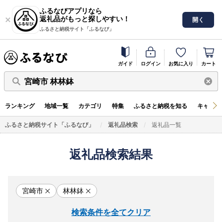
ふるなびアプリなら
返礼品がもっと探しやすい！
開く
ふるさと納税サイト「ふるなび」
ガイド
ログイン
お気に入り
カート
宮崎市 林林鉢
ランキング
地域一覧
カテゴリ
特集
ふるさと納税を知る
キャンペ
ふるさと納税サイト「ふるなび」
返礼品検索
返礼品一覧
返礼品検索結果
宮崎市
林林鉢
検索条件を全てクリア