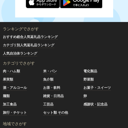
ランキングでさがす
おすすめ総合人気返礼品ランキング
カテゴリ別人気返礼品ランキング
人気自治体ランキング
カテゴリでさがす
肉・ハム類
米・パン
電化製品
果実類
魚介類
野菜類
酒・アルコール
お茶・飲料
お菓子・スイーツ
麺類
雑貨・日用品
卵
加工食品
工芸品
感謝状・記念品
旅行・チケット
セット類 その他
地域でさがす