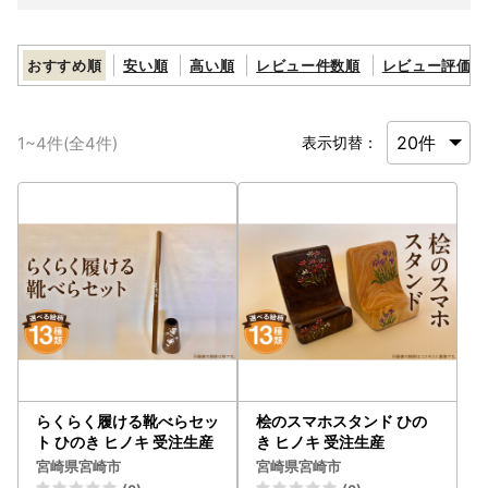
おすすめ順
安い順
高い順
レビュー件数順
レビュー評価順
1
~
4
件(全
4
件)
表示切替：
らくらく履ける靴べらセッ
桧のスマホスタンド ひの
ト ひのき ヒノキ 受注生産
き ヒノキ 受注生産
宮崎県宮崎市
宮崎県宮崎市