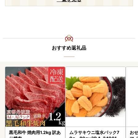
おすすめ返礼品
黒毛和牛 焼肉用1.2kg 訳あ
ムラサキウニ塩水パック7
おせ