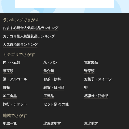
ランキングでさがす
おすすめ総合人気返礼品ランキング
カテゴリ別人気返礼品ランキング
人気自治体ランキング
カテゴリでさがす
肉・ハム類
米・パン
電化製品
果実類
魚介類
野菜類
酒・アルコール
お茶・飲料
お菓子・スイーツ
麺類
雑貨・日用品
卵
加工食品
工芸品
感謝状・記念品
旅行・チケット
セット類 その他
地域でさがす
地域一覧
北海道地方
東北地方