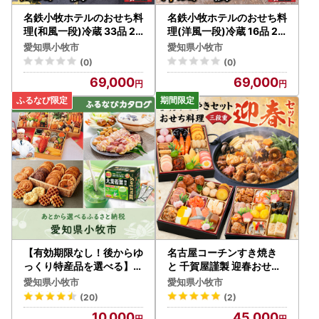
名鉄小牧ホテルのおせち料
名鉄小牧ホテルのおせち料
理(和風一段)冷蔵 33品 2
理(洋風一段)冷蔵 16品 2
～3人前 2027年[018M04
～3人前 2027年 [018M0
愛知県小牧市
愛知県小牧市
]
5]
(0)
(0)
69,000
69,000
【有効期限なし！後からゆ
名古屋コーチンすき焼き
っくり特産品を選べる】愛
と 千賀屋謹製 迎春おせち
知県小牧市カタログポイン
料理 和風三段重「おもい
愛知県小牧市
愛知県小牧市
ト
やり」セット 3人前 全38
(20)
(2)
品 冷蔵おせち料理 [035S
10,000
45,000