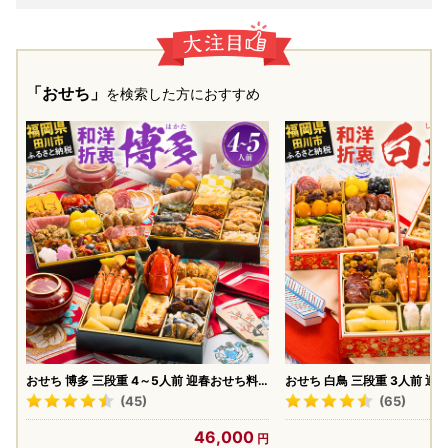
「おせち」
を検索した方におすすめ
おせち 博多 三段重 4～5人前 迎春おせち料
おせち 白鳥 三段重 3人前 迎
理
(45)
(65)
46,000