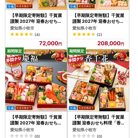
【早期限定寄附額】千賀屋
【早期限定寄附額】千賀屋
謹製 2027年 迎春おせち料
謹製 2027年 迎春おせち料
理「にほんばれ」和風三段
理「千ノ幸」和風与段重 6
愛知県小牧市
愛知県小牧市
重 3人前 全34品 冷蔵おせ
～7人前 全58品 冷蔵おせ
(4)
(2)
ち料理 [035S10]
ち料理 [035S17]
72,000
208,000
【早期限定寄附額】千賀屋
【早期限定寄附額】千賀屋
謹製 2027年 迎春おせち料
謹製 迎春おせち料理「香
理「慶福」和風三段重 3～
千花」和風三段重 3人前
愛知県小牧市
愛知県小牧市
4人前 全34品 冷蔵 おせち
全40品 冷蔵おせち料理 [0
(0)
(0)