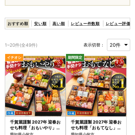
おすすめ順
安い順
高い順
レビュー件数順
レビュー評価順
1
~
20
件(全
49
件)
表示切替：
千賀屋謹製 2027年 迎春お
千賀屋謹製 2027年 迎春お
せち料理「おもいやり」和
せち料理「おもてなし」和
風三段重 3人前 全38品 冷
風三段重 4～5人前 全58品
愛知県小牧市
愛知県小牧市