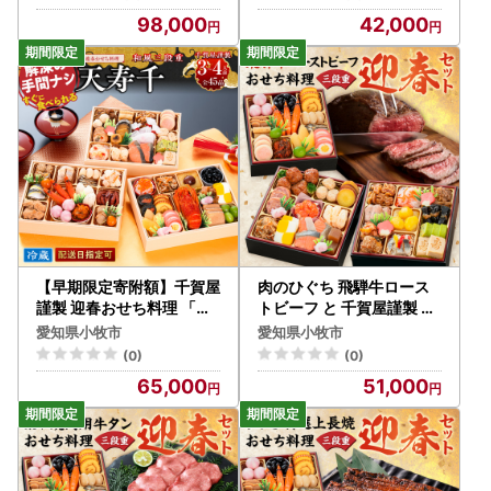
料理 [035S07]
35S28]
98,000
42,000
【早期限定寄附額】千賀屋
肉のひぐち 飛騨牛ロース
謹製 迎春おせち料理 「天
トビーフ と 千賀屋謹製 迎
寿千」和風三段重 3～4人
春おせち料理 和風三段重
愛知県小牧市
愛知県小牧市
前 全45品 冷蔵おせち料理
「おもいやり」セット 3人
(0)
(0)
[035S27]
前 全38品 冷蔵おせち料理
65,000
51,000
[035S07-C]