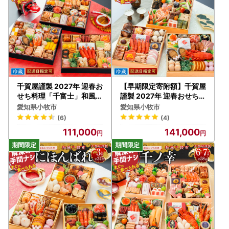
千賀屋謹製 2027年 迎春お
【早期限定寄附額】千賀屋
せち料理「千富士」和風三
謹製 2027年 迎春おせち料
段重 6～7人前 全72品 冷
理 「慶壽」和風三段重 4
愛知県小牧市
愛知県小牧市
蔵 おせち料理[035S06]
～5人前 全41品 冷蔵 おせ
(6)
(4)
ち料理 [035S08]
111,000
141,000