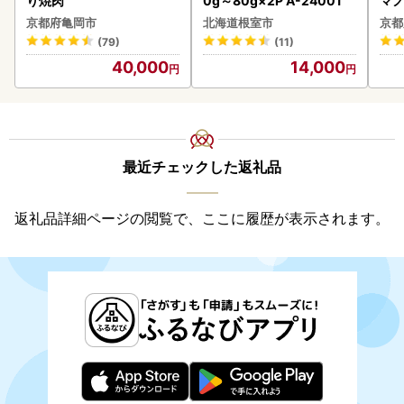
り焼肉
0g～80g×2P A-24001
マノ
京都府亀岡市
北海道根室市
京都
(79)
(11)
40,000
14,000
最近チェックした返礼品
返礼品詳細ページの閲覧で、ここに履歴が表示されます。