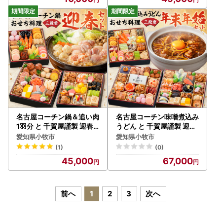
02-C]
名古屋コーチン鍋＆追い肉
名古屋コーチン味噌煮込み
1羽分 と 千賀屋謹製 迎春
うどん と 千賀屋謹製 迎春
おせち料理 和風三段重「
おせち料理 和風三段重「
愛知県小牧市
愛知県小牧市
おもいやり」セット 3人前
おもてなし」セット 冷蔵
(1)
(0)
全38品 冷蔵おせち料理 [0
おせち料理 [035S14-C]
45,000
67,000
35S01-C]
前へ
1
2
3
次へ