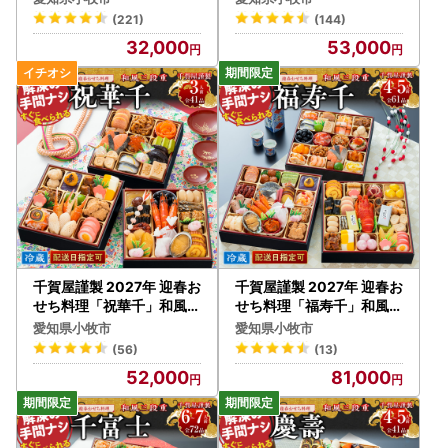
蔵 おせち料理 [035S02]
冷蔵 おせち料理 [035S04
(221)
(144)
]
32,000
53,000
千賀屋謹製 2027年 迎春お
千賀屋謹製 2027年 迎春お
せち料理「祝華千」和風三
せち料理「福寿千」和風三
段重 3人前 全41品 冷蔵 お
段重 4～5人前 全61品 冷
愛知県小牧市
愛知県小牧市
せち料理 [035S03]
蔵 おせち料理[035S05]
(56)
(13)
52,000
81,000