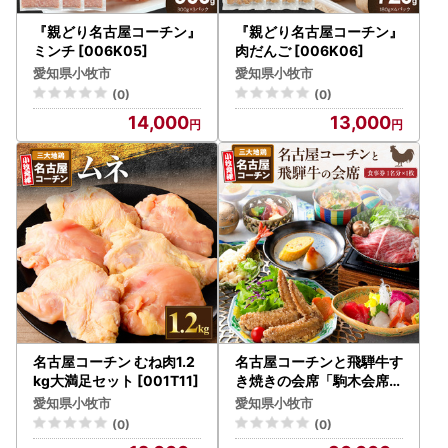
『親どり名古屋コーチン』
『親どり名古屋コーチン』
ミンチ [006K05]
肉だんご [006K06]
愛知県小牧市
愛知県小牧市
(0)
(0)
14,000
13,000
名古屋コーチン むね肉1.2
名古屋コーチンと飛騨牛す
kg大満足セット [001T11]
き焼きの会席「駒木会席」
食事券1名分 [018M14]
愛知県小牧市
愛知県小牧市
(0)
(0)