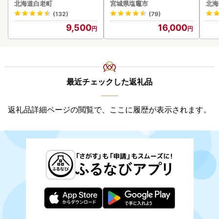
0g AK081
20
北海道白老町
宮城県塩竈市
北海
(132)
(79)
9,500
16,000
最近チェックした返礼品
返礼品詳細ページの閲覧で、ここに履歴が表示されます。