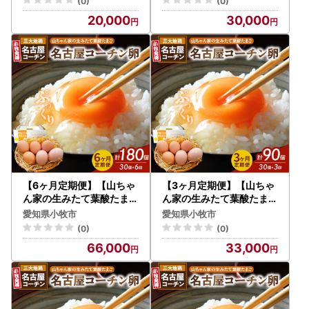
(0)
(0)
20,000
30,000
【6ヶ月定期便】【山ちゃ
【3ヶ月定期便】【山ちゃ
ん家の生みたて葉酸たまご
ん家の生みたて葉酸たまご
】名古屋コーチン卵（30
】名古屋コーチン卵（30
愛知県小牧市
愛知県小牧市
個入り）[132Y02-T]
個入り）[132Y01-T]
(0)
(0)
66,000
33,000