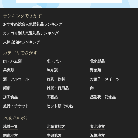
ランキングでさがす
おすすめ総合人気返礼品ランキング
カテゴリ別人気返礼品ランキング
人気自治体ランキング
カテゴリでさがす
肉・ハム類
米・パン
電化製品
果実類
魚介類
野菜類
酒・アルコール
お茶・飲料
お菓子・スイーツ
麺類
雑貨・日用品
卵
加工食品
工芸品
感謝状・記念品
旅行・チケット
セット類 その他
地域でさがす
地域一覧
北海道地方
東北地方
関東地方
中部地方
近畿地方