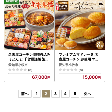
名古屋コーチン味噌煮込み
プレミアムマドレーヌ 名
うどん と 千賀屋謹製 迎春
古屋コーチン 卵使用 マド
おせち料理 和風三段重「
レーヌ 贅沢 上質 昔ながら
愛知県小牧市
愛知県小牧市
おもてなし」セット 冷蔵
のマドレーヌ [092N04]
(0)
(0)
おせち料理 [035S14-C]
67,000
15,000
前へ
1
2
3
4
5
次へ