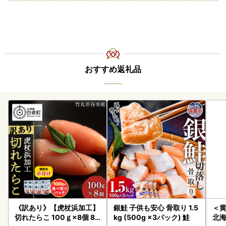
おすすめ返礼品
《訳あり》【虎杖浜加工】
銀鮭 子供も安心 骨取り 1.5
＜
切れたらこ 100ｇ×8個 80
kg (500g ×3パック) 鮭
北海