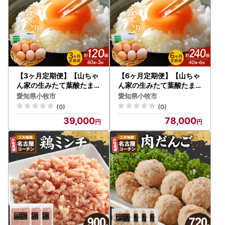
【3ヶ月定期便】【山ちゃ
【6ヶ月定期便】【山ちゃ
ん家の生みたて葉酸たまご
ん家の生みたて葉酸たまご
】名古屋コーチン卵（40
】名古屋コーチン卵（40
愛知県小牧市
愛知県小牧市
個入り）[132Y03-T]
個入り）[132Y04-T]
(0)
(0)
39,000
78,000