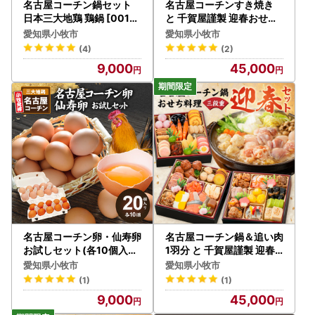
名古屋コーチン鍋セット
名古屋コーチンすき焼き
日本三大地鶏 鶏鍋 [001T
と 千賀屋謹製 迎春おせち
07]
料理 和風三段重「おもい
愛知県小牧市
愛知県小牧市
やり」セット 3人前 全38
(4)
(2)
品 冷蔵おせち料理 [035S
9,000
45,000
02-C]
名古屋コーチン卵・仙寿卵
名古屋コーチン鍋＆追い肉
お試しセット(各10個入り
1羽分 と 千賀屋謹製 迎春
)良質卵 [006K02]
おせち料理 和風三段重「
愛知県小牧市
愛知県小牧市
おもいやり」セット 3人前
(1)
(1)
全38品 冷蔵おせち料理 [0
9,000
45,000
35S01-C]