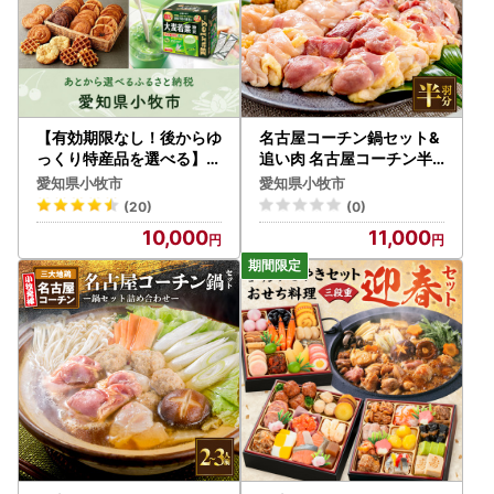
【有効期限なし！後からゆ
名古屋コーチン鍋セット&
っくり特産品を選べる】愛
追い肉 名古屋コーチン半
知県小牧市カタログポイン
羽分（350g）セット 日本
愛知県小牧市
愛知県小牧市
ト
三大地鶏 [001T09]
(20)
(0)
10,000
11,000