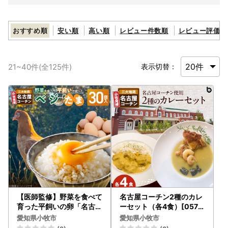
おすすめ順
安い順
高い順
レビュー件数順
レビュー評価順
21
~
40
件(全
125
件)
表示切替：
【医師監修】野菜を食べて
名古屋コーチン2種のカレ
育った平飼いの卵「名古屋
ーセット（各4食）[057M
コーチン ベジたま」（30
11]
愛知県小牧市
愛知県小牧市
個入り）[154T01]