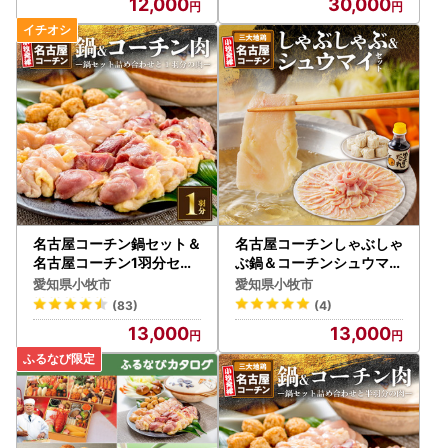
12,000
30,000
名古屋コーチン鍋セット＆
名古屋コーチンしゃぶしゃ
名古屋コーチン1羽分セッ
ぶ鍋＆コーチンシュウマイ
ト 日本三大地鶏 小牧市発
セット 日本三大地鶏 小牧
愛知県小牧市
愛知県小牧市
祥 [001T01]
市発祥 [003D01]
(83)
(4)
13,000
13,000