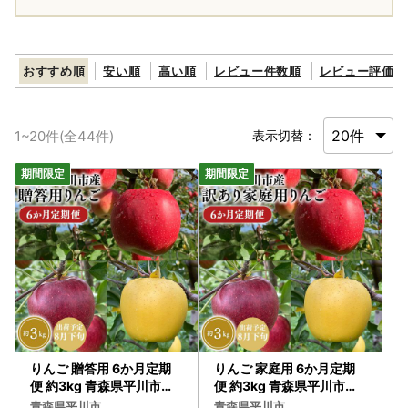
おすすめ順
安い順
高い順
レビュー件数順
レビュー評価順
1
~
20
件(全
44
件)
表示切替：
りんご 贈答用 6か月定期
りんご 家庭用 6か月定期
便 約3kg 青森県平川市産 [
便 約3kg 青森県平川市産 [
hi-0036-011]
hi-0036-010]
青森県平川市
青森県平川市