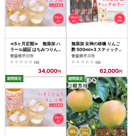
≪5ヶ月定期≫ 無添加 ハ
無添加 女神の林檎 りんご
ラール認証 はちみつりん
酢 500ml×3 スティック
ご酢 500ml×1本 青森県産
ゼリー 10g×30包 青森県
青森県平川市
青森県平川市
[hi-0013-003]
産[hi-0013-009]
(0)
(0)
34,000
62,000