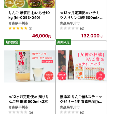
りんご 贈答用 おいらせ10
≪12ヶ月定期便≫ハチミ
kg [hi-0053-040]
ツ入りリンゴ酢 500ml×2
本
青森県平川市
青森県平川市
(1)
(0)
46,000
132,000
≪12ヶ月定期便≫ 濁りり
無添加 りんご酢&スティッ
んご酢 細雪 500ml×2本
クゼリー 1本 青森県産[hi-
0013-008]
青森県平川市
青森県平川市
(0)
(0)