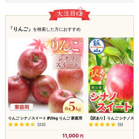
「りんご」
を検索した方におすすめ
りんご シナノスイート 約5kg りんご 家庭用
【訳あり】りんご シナノスイー
～14玉）2026年10月中旬よ
(23)
(5)
約 | リンゴ At-020
11,000