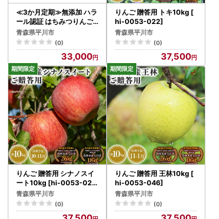
≪3か月定期≫無添加 ハラ
りんご 贈答用 トキ10kg [
ール認証 はちみつりんご
hi-0053-022]
酢 500ml×2本 青森県産[
青森県平川市
青森県平川市
hi-0013-027]
(0)
(0)
33,000
37,500
りんご 贈答用 シナノスイ
りんご 贈答用 王林10kg [
ート10kg [hi-0053-028
hi-0053-046]
]
青森県平川市
青森県平川市
(0)
(0)
37,500
37,500