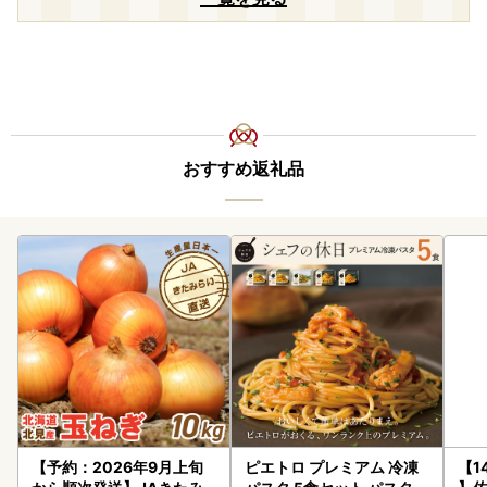
おすすめ返礼品
【予約：2026年9月上旬
ピエトロ プレミアム 冷凍
【1