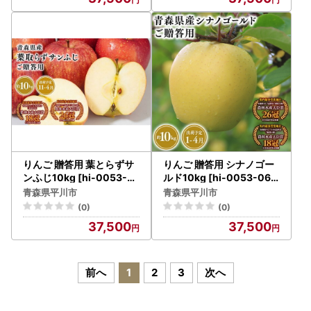
りんご 贈答用 葉とらずサ
りんご 贈答用 シナノゴー
ンふじ10kg [hi-0053-0
ルド10kg [hi-0053-064
52]
]
青森県平川市
青森県平川市
(0)
(0)
37,500
37,500
前へ
1
2
3
次へ