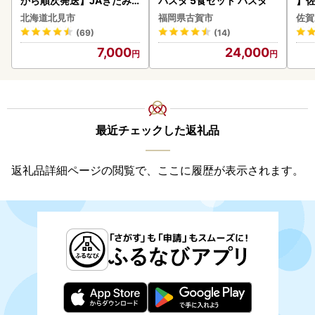
から順次発送】JAきたみ
パスタ 5食セット パスタ
】佐
らい産 玉ねぎ Lサイズ 10k
2個 
北海道北見市
福岡県古賀市
佐賀
g ( タマネギ たまねぎ 野菜
083
(69)
(14)
)【210-0003-2026】
7,000
24,000
最近チェックした返礼品
返礼品詳細ページの閲覧で、ここに履歴が表示されます。