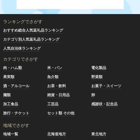
ランキングでさがす
おすすめ総合人気返礼品ランキング
カテゴリ別人気返礼品ランキング
人気自治体ランキング
カテゴリでさがす
肉・ハム類
米・パン
電化製品
果実類
魚介類
野菜類
酒・アルコール
お茶・飲料
お菓子・スイーツ
麺類
雑貨・日用品
卵
加工食品
工芸品
感謝状・記念品
旅行・チケット
セット類 その他
地域でさがす
地域一覧
北海道地方
東北地方