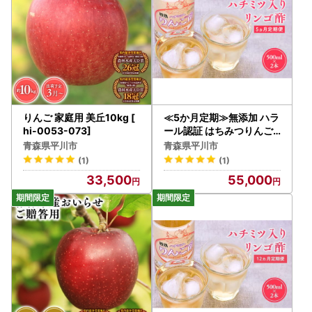
りんご 家庭用 美丘10kg [
≪5か月定期≫無添加 ハラ
hi-0053-073]
ール認証 はちみつりんご
酢 500ml×2本 青森県産[
青森県平川市
青森県平川市
hi-0013-028]
(1)
(1)
33,500
55,000