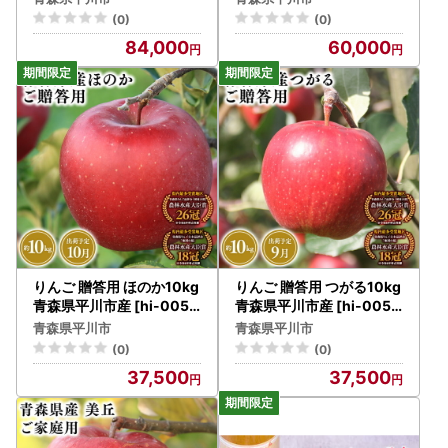
(0)
(0)
84,000
60,000
りんご 贈答用 ほのか10kg
りんご 贈答用 つがる10kg
青森県平川市産 [hi-0053
青森県平川市産 [hi-0053
-016]
-010]
青森県平川市
青森県平川市
(0)
(0)
37,500
37,500