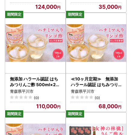
124,000
35,000
無添加 ハラール認証 はち
≪10ヶ月定期≫ 無添加
みつりんご酢 500ml×2本
ハラール認証 はちみつり
青森県産[hi-0013-029]
んご酢 500ml×1本 青森県
青森県平川市
青森県平川市
産[hi-0013-004]
(0)
(0)
110,000
68,000