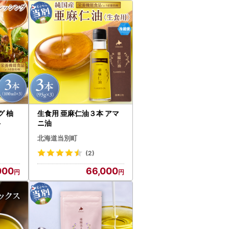
 柚
生食用 亜麻仁油３本 アマ
ト
ニ油
北海道当別町
(2)
000
66,000