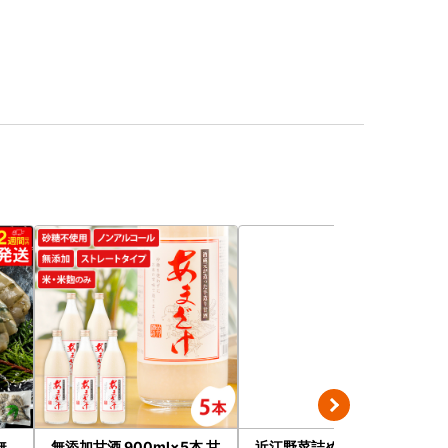
無
無添加甘酒 900ml×5本 甘
近江野菜詰め合せセット 1.