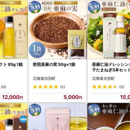
ト 95g 1箱
焙煎亜麻の実 50g×1袋
亜麻仁油ドレッシング
子たまねぎ3本セッ
北海道当別町
北海道当別町
(0)
(2)
(2)
12,000
5,000
15,