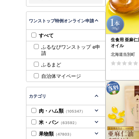
ワンストップ特例オンライン申請
すべて
生食用 亜麻仁油
オイル
ふるなびワンストップ e申
請
北海道当別町
ふるまど
自治体マイページ
カテゴリ
肉・ハム類
（105347）
米・パン
（63592）
果物類
（47803）