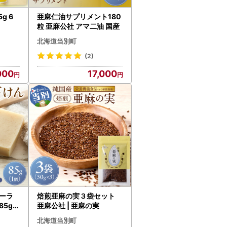
g 6
亜麻仁油サプリメント180
粒 亜麻公社 アマ二油 国産
北海道当別町
(2)
000
17,000
ーラ
焙煎亜麻の実３袋セット
5g×
亜麻公社 | 亜麻の実
北海道当別町