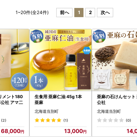
1
~
20
件(全
24
件)
前へ
1
2
次へ
メント180
生食用 亜麻仁油 45g 1本
亜麻の石けんセット 
粒（4袋）亜麻公社 アマ二
亜麻
公社
北海道当別町
北海道当別町
(2)
(1)
(0)
68,000
13,000
14,