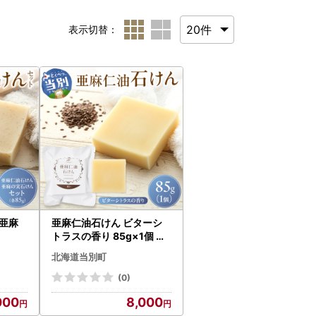
表示切替：
亜麻
亜麻仁油石けん ビターシ
トラスの香り 85g×1個 亜
麻公社
北海道当別町
(0)
000
8,000