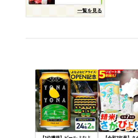
一覧を見る
【1位獲得】ビール よなよ
【令和7年産】さ