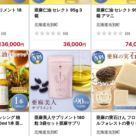
リメント 18
亜麻仁油 セレクト 95g 3
亜麻仁油 セレクト 95
ト
箱
箱 アマニ
北海道当別町
北海道当別町
(0)
(0)
(0)
136,000
36,000
74,
ッシング 柚
亜麻美人サプリメント180
亜麻の実石けん フロ
 1本 亜麻
粒 3袋セット亜麻サプリ
ルフォレストの香り 8
油
1個
北海道当別町
北海道当別町