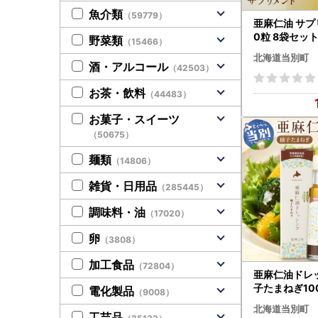
魚介類
（59779）
亜麻仁油 サプ
0粒 8袋セッ
野菜類
（15466）
北海道当別町
酒・アルコール
（42503）
お茶・飲料
（44483）
お菓子・スイーツ
（50675）
麺類
（14806）
雑貨・日用品
（285445）
調味料・油
（17020）
卵
（3808）
加工食品
（72804）
亜麻仁油ドレ
子たまねぎ100ml
電化製品
（9008）
公社 |アマニ
北海道当別町
工芸品