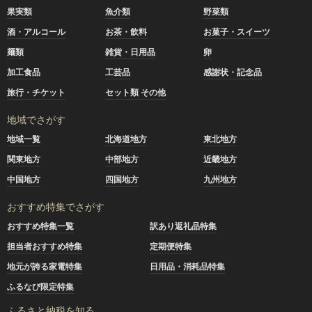
果実類
魚介類
野菜類
酒・アルコール
お茶・飲料
お菓子・スイーツ
麺類
雑貨・日用品
卵
加工食品
工芸品
感謝状・記念品
旅行・チケット
セット類 その他
地域でさがす
地域一覧
北海道地方
東北地方
関東地方
中部地方
近畿地方
中国地方
四国地方
九州地方
おすすめ特集でさがす
おすすめ特集一覧
訳あり返礼品特集
担当者おすすめ特集
定期便特集
地元が誇る家電特集
日用品・消耗品特集
ふるなび限定特集
ふるさと納税を知る