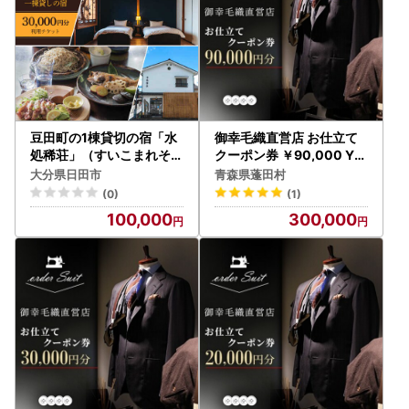
豆田町の1棟貸切の宿「水
御幸毛織直営店 お仕立て
処稀荘」（すいこまれそう
クーポン券 ￥90,000 YS
）3万円分利用チケット 日
005_旅行券・チケット _
大分県日田市
青森県蓬田村
田市 観光 宿泊券 [ARDL0
【1593296】
(0)
(1)
08]
100,000
300,000