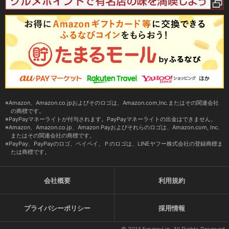
Amazon、Amazon.co.jpおよびそのロゴは、Amazon.com,Inc.またはその関連会社
の商標です。
PayPayマネーライトが付与されます。PayPayマネーライトの出金はできません。
Amazon、Amazon.co.jp、Amazon Payおよびそれらのロゴは、Amazon.com, Inc.
またはその関連会社の商標です。
PayPay、PayPayのロゴ、ペイペイ、Ｐのロゴは、LINEヤフー株式会社の登録商標ま
たは商標です。
会社概要
利用規約
プライバシーポリシー
採用情報
© 2014 furunavi.jp, All Rights Reserved.