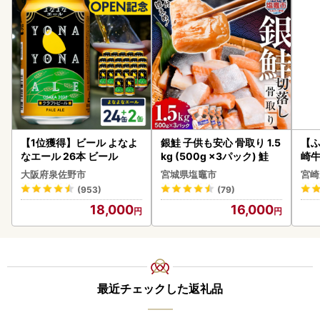
【1位獲得】ビール よなよ
銀鮭 子供も安心 骨取り 1.5
【ふ
なエール 26本 ビール
kg (500g ×3パック) 鮭
崎牛 
-VO
大阪府泉佐野市
宮城県塩竈市
宮崎
(953)
(79)
18,000
16,000
最近チェックした返礼品