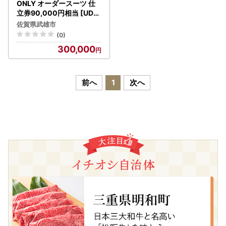
ONLY オーダースーツ 仕
立券90,000円相当 [UDB
004] |ビジネススーツ
佐賀県武雄市
(0)
300,000
前へ
1
次へ