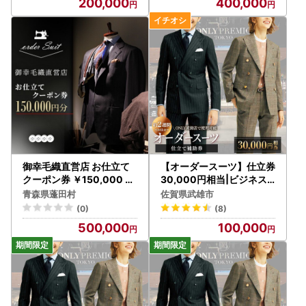
200,000
400,000
御幸毛織直営店 お仕立て
【オーダースーツ】仕立券
クーポン券 ￥150,000 Y
30,000円相当|ビジネス
S007_旅行券・チケット _
スーツ メンズ[UDB002]
青森県蓬田村
佐賀県武雄市
【1593299】
(0)
(8)
500,000
100,000