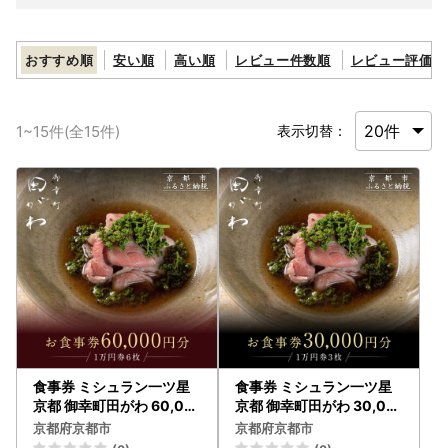
おすすめ順
安い順
高い順
レビュー件数順
レビュー評価順
1
~
15
件(全
15
件)
表示切替：
食事券 ミシュラン一ツ星
食事券 ミシュラン一ツ星
京都 御幸町田がわ 60,00
京都 御幸町田がわ 30,00
0円分 お食事
0円分 お食事
京都府京都市
京都府京都市