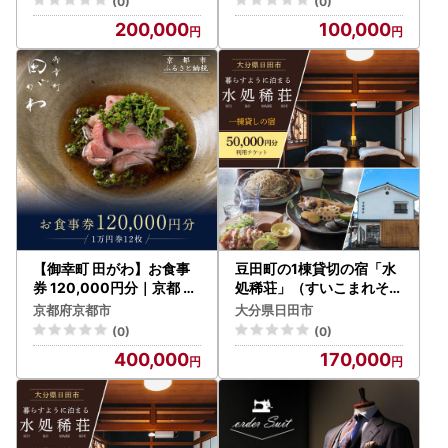
(0)
(0)
200,000
100,000
【御幸町 田がわ】お食事
豆田町の1棟貸切の宿「水
券 120,000円分｜京都 御
処稀荘」（すいこまれそう
所南 料亭 ミシュラン掲載
）5万円分利用チケット 日
京都府京都市
大分県日田市
人気 食事券
田市 観光 宿泊券 [ARDL0
(0)
(0)
07]
400,000
170,000