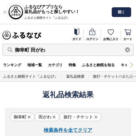
ふるなびアプリなら
返礼品がもっと探しやすい！
開く
ふるさと納税サイト「ふるなび」
ガイド
ログイン
お気に入り
カート
御幸町 田がわ
ランキング
地域一覧
カテゴリ
特集
ふるさと納税を知る
キャンペ
ふるさと納税サイト「ふるなび」
返礼品検索
旅行・チケット
の返礼品
返礼品検索結果
御幸町
田がわ
旅行・チケット
検索条件を全てクリア