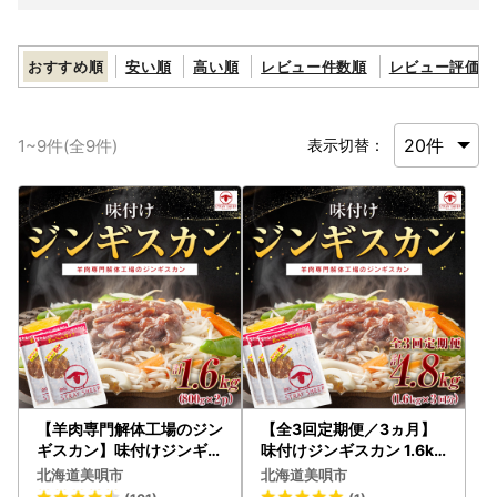
おすすめ順
安い順
高い順
レビュー件数順
レビュー評価順
1
~
9
件(全
9
件)
表示切替：
【羊肉専門解体工場のジン
【全3回定期便／3ヵ月】
ギスカン】味付けジンギス
味付けジンギスカン 1.6kg
カン 1.6kg(800g×2p入
800g×2パック【羊肉専
北海道美唄市
北海道美唄市
り)
門解体工場のジンギスカン