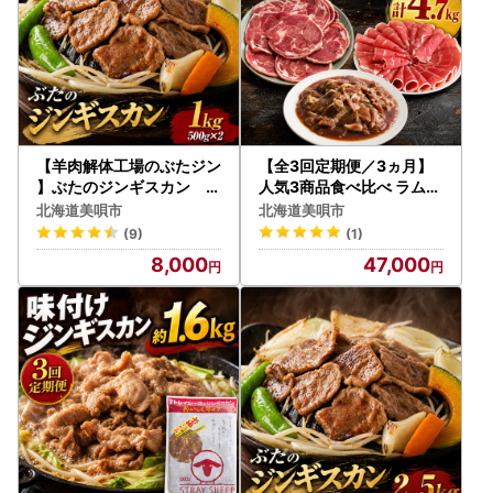
【羊肉解体工場のぶたジン
【全3回定期便／3ヵ月】
】ぶたのジンギスカン 1.
人気3商品食べ比べ ラムロ
0kg(500g×2p入り) ｜ 豚
ール肉スライス・しゃぶし
北海道美唄市
北海道美唄市
肉
ゃぶ・味付けジンギスカン
(9)
(1)
｜ ラム
8,000
47,000