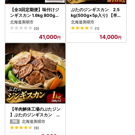
【全3回定期便】味付けジ
ぶたのジンギスカン 2.5
ンギスカン 1.6kg 800g×
kg(500g×5p入り) 【羊肉
2パック 2ヵ月に1回発送【
解体工場のぶたジン】 ｜
北海道美唄市
北海道美唄市
羊肉専門解体工場のジンギ
ジンギスカン 【 12/10ま
(0)
(1)
スカン】 ｜ジンギスカン
で注文分 年内配送 】
41,000
14,000
【羊肉解体工場のぶたジン
】ぶたのジンギスカン 1.
0kg(500g×2p入り) ｜ 豚
北海道美唄市
肉
(9)