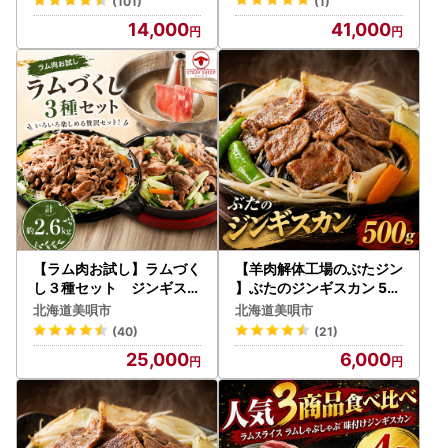
(101)
(1)
】
14,000
41,000
【ラム肉お試し】ラムづく
【羊肉解体工場のぶたジン
し３種セット ジンギスカ
】ぶたのジンギスカン 50
ン 味付け ｜ジンギスカ
0g
北海道美唄市
北海道美唄市
ン
(40)
(21)
25,000
6,000