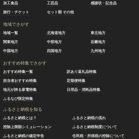
加工食品
工芸品
感謝状・記念品
旅行・チケット
セット類 その他
地域でさがす
地域一覧
北海道地方
東北地方
関東地方
中部地方
近畿地方
中国地方
四国地方
九州地方
おすすめ特集でさがす
おすすめ特集一覧
訳あり返礼品特集
担当者おすすめ特集
定期便特集
地元が誇る家電特集
日用品・消耗品特集
ふるなび限定特集
ふるさと納税を知る
ふるさと納税とは？
ふるさと納税の流れ
控除上限額シミュレーション
ふるさと納税制度について
ふるさと納税の確定申告
住民税・所得税の控除について