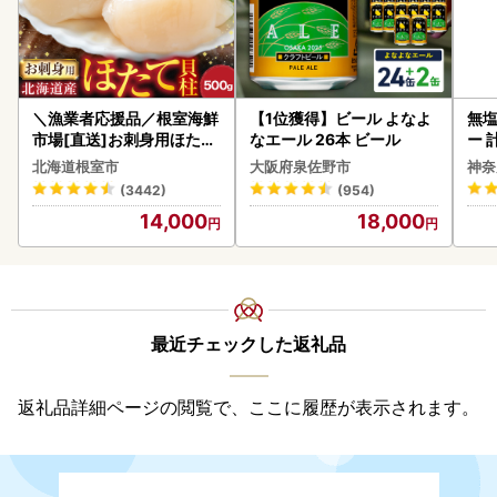
＼漁業者応援品／根室海鮮
【1位獲得】ビール よなよ
無塩
市場[直送]お刺身用ほたて
なエール 26本 ビール
ー 
貝柱500g A-28002
】
北海道根室市
大阪府泉佐野市
神奈
(3442)
(954)
14,000
18,000
最近チェックした返礼品
返礼品詳細ページの閲覧で、ここに履歴が表示されます。