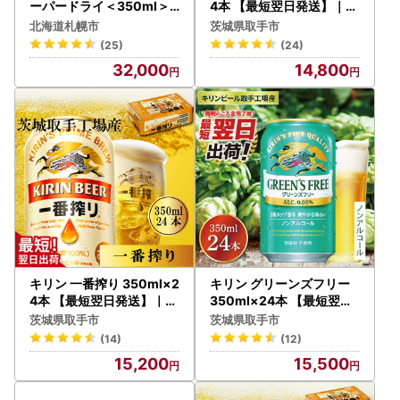
ーパードライ＜350ml＞2
4本 【最短翌日発送】｜一
4缶 2ケース 北海道工場製
番搾り 生 ビール スピード
北海道札幌市
茨城県取手市
造
茨城県 取手市（ZC001-1
(25)
(24)
）
32,000
14,800
キリン 一番搾り 350ml×2
キリン グリーンズフリー
4本 【最短翌日発送】｜キ
350ml×24本 【最短翌日
リンビール スピード 茨城
発送】｜キリンビール ノ
茨城県取手市
茨城県取手市
県 取手市（ZB001-1）
ンアルコール スピード 茨
(14)
(12)
城県 取手市（ZB005）
15,200
15,500