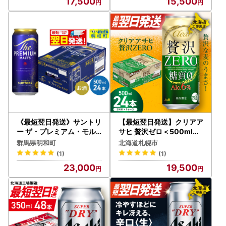
17,500
15,500
《最短翌日発送》サントリ
【最短翌日発送】クリアア
ー ザ・プレミアム・モル
サヒ 贅沢ゼロ＜500ml＞
ツ ＜500ml×24缶＞
24缶 1ケース 北海道工場
群馬県明和町
北海道札幌市
製造
(1)
(1)
23,000
19,500