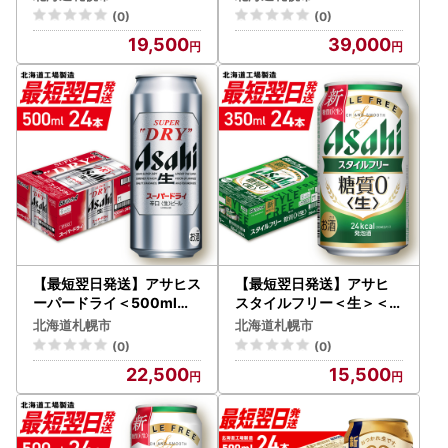
(0)
(0)
19,500
39,000
【最短翌日発送】アサヒス
【最短翌日発送】アサヒ
ーパードライ＜500ml＞2
スタイルフリー＜生＞＜3
4缶 1ケース 北海道工場製
50ml＞24缶 1ケース 北海
北海道札幌市
北海道札幌市
造
道工場製造
(0)
(0)
22,500
15,500