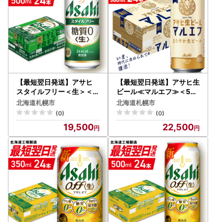
【最短翌日発送】アサヒ
【最短翌日発送】アサヒ生
スタイルフリー＜生＞＜5
ビール≪マルエフ≫＜50
00ml＞24缶 1ケース 北海
0ml＞24缶 1ケース 北海
北海道札幌市
北海道札幌市
道工場製造
道工場製造
(0)
(0)
19,500
22,500