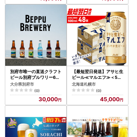
別府市唯一の直送クラフト
【最短翌日発送】アサヒ生
ビール別府ブルワリー6種
ビール≪マルエフ≫＜50
12本飲み比べギフトセッ
0ml＞24缶 2ケース 北海
大分県別府市
北海道札幌市
ト_B171-004
道工場製造 ビール アサヒ
(0)
(0)
ビール 生ビール 缶ビール
30,000
45,000