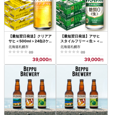
【最短翌日発送】クリアア
【最短翌日発送】アサヒ
サヒ＜500ml＞24缶2ケ
スタイルフリー＜生＞＜5
ース 北海道工場製造
00ml＞24缶 2ケース 北海
北海道札幌市
北海道札幌市
道工場製造 ビール アサヒ
(0)
(0)
ビール 缶ビール 発泡酒 糖
39,000
39,000
質ゼロ