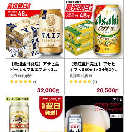
【最短翌日発送】アサヒ生
【最短翌日発送】 アサヒ
ビール≪マルエフ≫＜350
オフ＜350ml＞24缶2ケ
ml＞24缶 2ケース 北海道
ース 北海道工場製造
北海道札幌市
北海道札幌市
工場製造
(1)
(1)
32,000
26,500