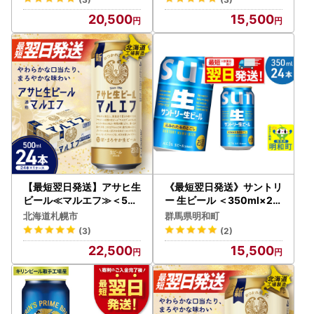
20,500
15,500
【最短翌日発送】アサヒ生
《最短翌日発送》サントリ
ビール≪マルエフ≫＜50
ー 生ビール ＜350ml×24
0ml＞24缶 1ケース 北海
缶＞
北海道札幌市
群馬県明和町
道工場製造
(3)
(2)
22,500
15,500