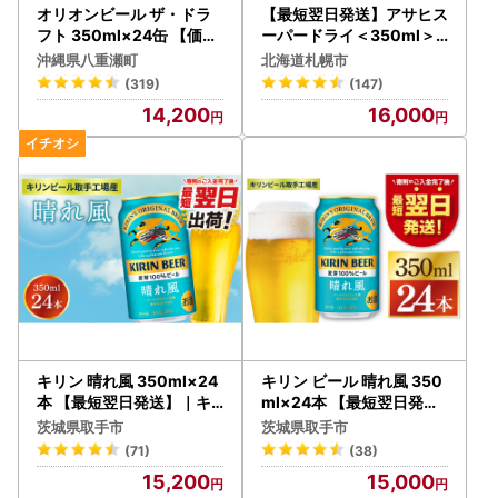
オリオンビール ザ・ドラ
【最短翌日発送】アサヒス
フト 350ml×24缶 【価格
ーパードライ＜350ml＞2
改定YI】
4缶 1ケース 北海道工場製
沖縄県八重瀬町
北海道札幌市
造
(319)
(147)
14,200
16,000
キリン 晴れ風 350ml×24
キリン ビール 晴れ風 350
本 【最短翌日発送】｜キ
ml×24本 【最短翌日発送
リンビール スピード 茨城
】｜ビール スピード 茨城
茨城県取手市
茨城県取手市
県 取手市（ZA017-2）
県 取手市（ZC005）
(71)
(38)
15,200
15,000