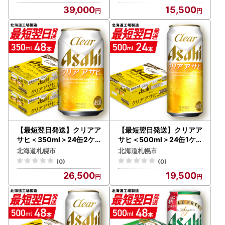
39,000
15,500
【最短翌日発送】クリアア
【最短翌日発送】クリアア
サヒ＜350ml＞24缶2ケ
サヒ＜500ml＞24缶1ケ
ース 北海道工場製造
ース 北海道工場製造
北海道札幌市
北海道札幌市
(0)
(0)
26,500
19,500