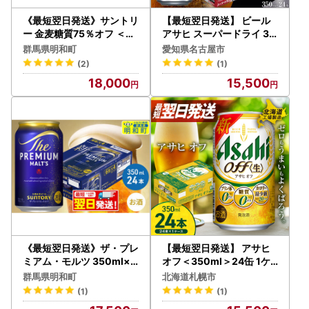
《最短翌日発送》サントリ
【最短翌日発送】 ビール
ー 金麦糖質75％オフ ＜50
アサヒ スーパードライ 35
0ml×24缶＞
0ml 24本 1ケース
群馬県明和町
愛知県名古屋市
(2)
(1)
18,000
15,500
《最短翌日発送》ザ・プレ
【最短翌日発送】 アサヒ
ミアム・モルツ 350ml×2
オフ＜350ml＞24缶 1ケ
4缶
ース 北海道工場製造
群馬県明和町
北海道札幌市
(1)
(1)