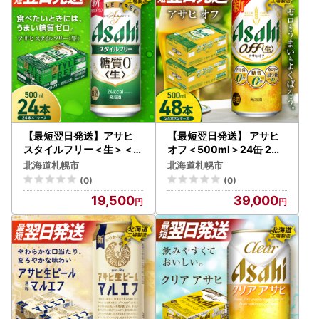
【最短翌日発送】アサヒ
【最短翌日発送】 アサヒ
スタイルフリー＜生＞＜5
オフ＜500ml＞24缶 2ケ
00ml＞24缶 1ケース 北海
ース 北海道工場製造
北海道札幌市
北海道札幌市
道工場製造
(0)
(0)
19,500
39,000