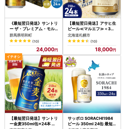
《最短翌日発送》サントリ
【最短翌日発送】アサヒ生
ー ザ・プレミアム・モル
ビール≪マルエフ≫＜350
ツ マスターズドリーム ＜
ml＞24缶 1ケース 北海道
群馬県明和町
北海道札幌市
350ml×24缶＞
工場製造
(10)
(10)
24,000
18,000
【最短翌日発送】サントリ
サッポロ SORACHI1984
ー金麦350ml缶×24本 ※
ビール 350ml 24缶 最短