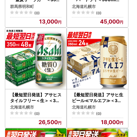
ml×24缶＞
4缶 2ケース 北海道工場製
群馬県明和町
北海道札幌市
造
(0)
(0)
13,000
45,000
【最短翌日発送】アサヒス
【最短翌日発送】アサヒ生
タイルフリー＜生＞＜350
ビール≪マルエフ≫＜350
ml＞24缶2ケース 北海道
ml＞24缶 1ケース 北海道
北海道札幌市
北海道札幌市
工場製造
工場製造
(0)
(0)
26,500
18,000