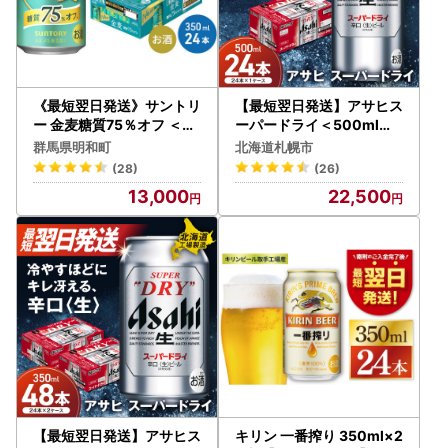
《最短翌日発送》サントリ
【最短翌日発送】アサヒス
ー 金麦糖質75％オフ ＜35
ーパードライ＜500ml＞2
0ml×24缶＞
4缶 1ケース 北海道工場製
群馬県明和町
北海道札幌市
造
(28)
(26)
13,000
22,500
【最短翌日発送】アサヒス
キリン 一番搾り 350ml×2