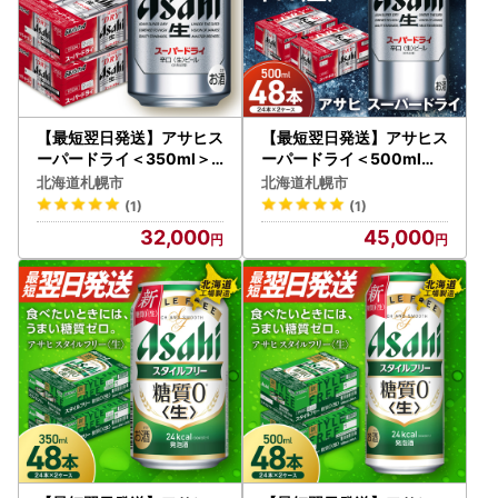
【最短翌日発送】アサヒス
【最短翌日発送】アサヒス
ーパードライ＜350ml＞2
ーパードライ＜500ml＞2
4缶 2ケース 北海道工場製
4缶 2ケース 北海道工場製
北海道札幌市
北海道札幌市
造
造
(1)
(1)
32,000
45,000