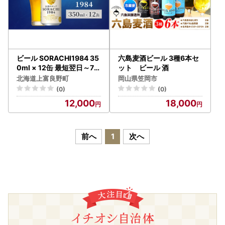
ビール SORACHI1984 35
六島麦酒ビール 3種6本セ
0ml × 12缶 最短翌日～7日
ット ビール 酒
以内配送 伝説のホップ ソ
北海道上富良野町
岡山県笠岡市
ラチエース ソラチ sorach
(0)
(0)
i ソラチ1984 サッポロビ
12,000
18,000
ール サッポロ 地ビール お
酒 酒 アルコール 北海道 上
富良野町
前へ
1
次へ