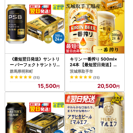
《最短翌日発送》サントリ
キリン 一番搾り 500ml×
ー パーフェクトサントリ
24本 【最短翌日発送】｜
ービール ＜350ml×24缶
キリンビール スピード 茨
群馬県明和町
茨城県取手市
＞
城県 取手市（ZB002-1）
(11)
(11)
15,500
20,500