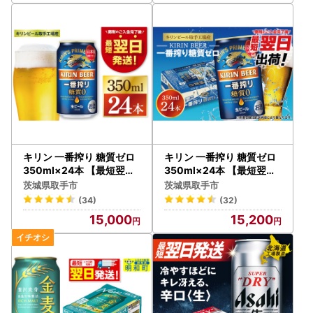
キリン 一番搾り 糖質ゼロ
キリン 一番搾り 糖質ゼロ
350ml×24本 【最短翌日
350ml×24本 【最短翌日
発送】｜一番搾り ビール
発送】｜キリンビール ス
茨城県取手市
茨城県取手市
スピード 茨城県 取手市（
ピード 茨城県 取手市（ZA
(34)
(32)
ZC003-1）
003-2）
15,000
15,200