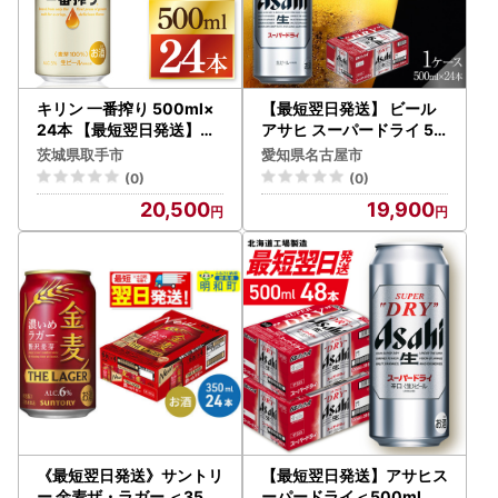
キリン 一番搾り 500ml×
【最短翌日発送】 ビール
24本 【最短翌日発送】｜
アサヒ スーパードライ 50
一番搾り ビール 生 スピー
0ml 24本 1ケース
茨城県取手市
愛知県名古屋市
ド 茨城県 取手市（ZC002
(0)
(0)
）
20,500
19,900
《最短翌日発送》サントリ
【最短翌日発送】アサヒス
ー 金麦ザ・ラガー ＜350
ーパードライ＜500ml＞2