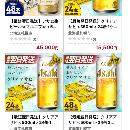
【最短翌日発送】アサヒ生
【最短翌日発送】クリアア
ビール≪マルエフ≫＜50
サヒ＜350ml＞24缶 1ケ
0ml＞24缶 2ケース 北海
ース 北海道工場製造
北海道札幌市
北海道札幌市
道工場製造
(0)
(0)
45,000
15,500
【最短翌日発送】クリアア
【最短翌日発送】クリアア
サヒ＜500ml＞24缶 1ケ
サヒ＜500ml＞24缶 2ケ
ース 北海道工場製造
ース 北海道工場製造
北海道札幌市
北海道札幌市