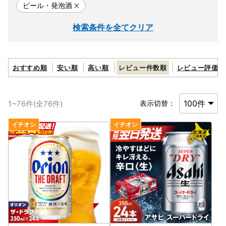
ビール・発泡酒
検索条件を全てクリア
おすすめ順
安い順
高い順
レビュー件数順
レビュー評価順
1
~
76
件(全
76
件)
表示切替：