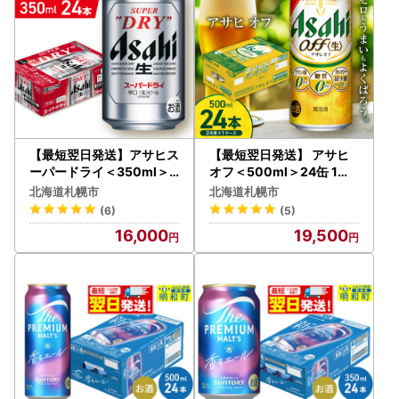
【最短翌日発送】アサヒス
【最短翌日発送】 アサヒ
ーパードライ＜350ml＞2
オフ＜500ml＞24缶 1ケ
4缶 1ケース 北海道工場製
ース 北海道工場製造
北海道札幌市
北海道札幌市
造
(6)
(5)
16,000
19,500