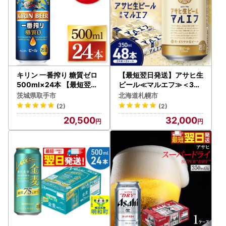
キリン 一番搾り 糖質ゼロ
【最短翌日発送】アサヒ生
500ml×24本 【最短翌日
ビール≪マルエフ≫＜350
発送】｜一番搾り ビール
ml＞24缶 2ケース
茨城県取手市
北海道札幌市
スピード 茨城県 取手市（
(2)
(2)
ZC004）
20,500
32,000