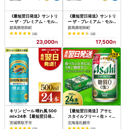
《最短翌日発送》サントリ
《最短翌日発送》サントリ
ー ザ・プレミアム・モル
ー ザ・プレミアム・モル
ツ〈香る〉エール ＜500
ツ 香るエール ＜350ml×2
群馬県明和町
群馬県明和町
ml×24缶＞
4缶＞
(4)
(4)
23,000
17,500
キリン ビール 晴れ風 500
【最短翌日発送】アサヒ
ml×24本 【最短翌日発送
スタイルフリー＜生＞＜3
】｜ビール スピード 茨城
50ml＞24缶 1ケース 北海
茨城県取手市
北海道札幌市
県 取手市（ZC006）
道工場製造
(3)
(3)