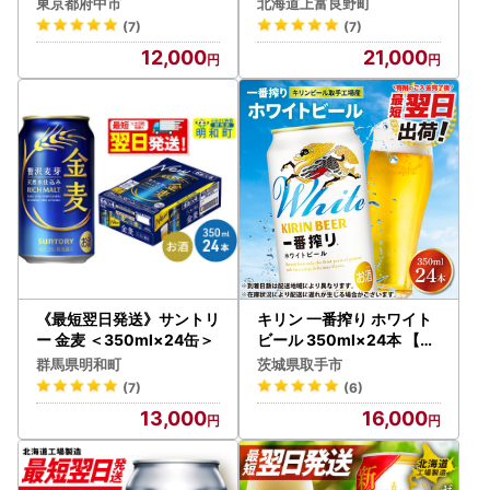
沖縄・離島配送不可
翌日配送
東京都府中市
北海道上富良野町
(7)
(7)
12,000
21,000
《最短翌日発送》サントリ
キリン 一番搾り ホワイト
ー 金麦 ＜350ml×24缶＞
ビール 350ml×24本 【最
短翌日発送】｜キリンビー
群馬県明和町
茨城県取手市
ル スピード 茨城県 取手市
(7)
(6)
（ZA022）
13,000
16,000