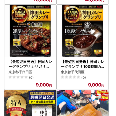
【最短翌日発送】神田カレ
【最短翌日発送】神田カレ
ーグランプリ カリガリ 濃
ーグランプリ 100時間カ
厚スパイスカレー 中辛 1セ
レーB＆R欧風ビーフ 1セッ
東京都千代田区
東京都千代田区
ット(5個)【1186516】
ト(5個)【1186513】
(0)
(0)
9,000
9,000