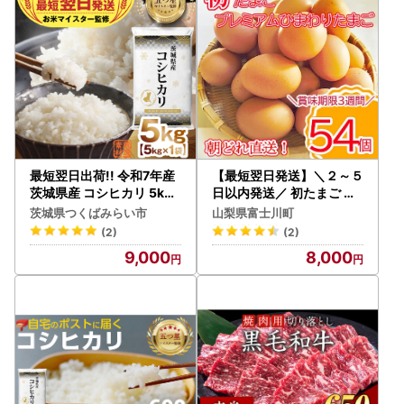
最短翌日出荷!! 令和7年産
【最短翌日発送】＼２～５
茨城県産 コシヒカリ 5kg (
日以内発送／ 初たまご プ
5kg ×1袋)
レミアムひまわりたまご5
茨城県つくばみらい市
山梨県富士川町
4個程度※破卵補償
(2)
(2)
9,000
8,000