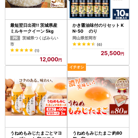
最短翌日出荷!! 茨城県産
かき醤油味付のりセット K
ミルキークイーン 5kg
N-50 のり
茨城県つくばみらい
岡山県笠岡市
市
(6)
(1)
25,500
12,000
うねめもみじたまごとマヨ
うねめもみじたまご 約80