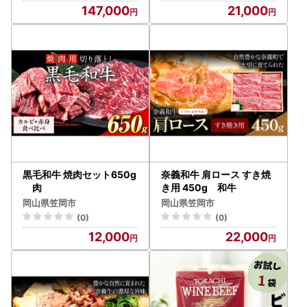
サーロイン 滋賀県 近江八
147,000
21,000
幡市 国産 和牛
黒毛和牛 焼肉セット650g
奈義和牛 肩ロース すき焼
肉
き用 450g 和牛
岡山県笠岡市
岡山県笠岡市
(0)
(0)
12,000
22,000