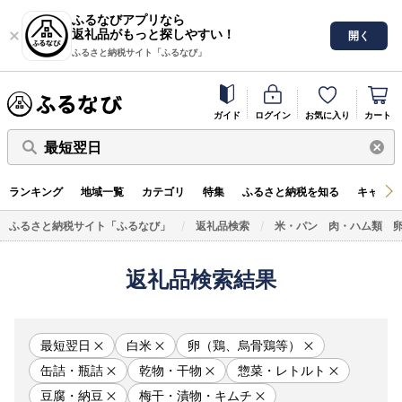
ふるなびアプリなら
返礼品がもっと探しやすい！
開く
ふるさと納税サイト「ふるなび」
ガイド
ログイン
お気に入り
カート
最短翌日
ランキング
地域一覧
カテゴリ
特集
ふるさと納税を知る
キャンペ
ふるさと納税サイト「ふるなび」
返礼品検索
米・パン
肉・ハム類
返礼品検索結果
最短翌日
白米
卵（鶏、烏骨鶏等）
缶詰・瓶詰
乾物・干物
惣菜・レトルト
豆腐・納豆
梅干・漬物・キムチ