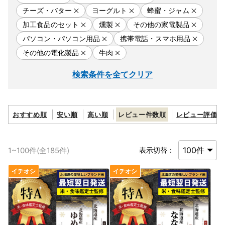
チーズ・バター
ヨーグルト
蜂蜜・ジャム
加工食品のセット
燻製
その他の家電製品
パソコン・パソコン用品
携帯電話・スマホ用品
その他の電化製品
牛肉
検索条件を全てクリア
おすすめ順
安い順
高い順
レビュー件数順
レビュー評価順
1
~
100
件(全
185
件)
表示切替：