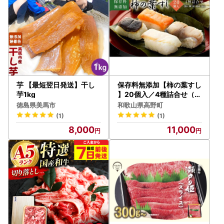
芋 【最短翌日発送】干し
保存料無添加【柿の葉すし
芋1kg
】20個入／4種詰合せ（鯖
8・鯛4・鮭4・椎茸4）［
徳島県美馬市
和歌山県高野町
KW2］
(1)
(1)
8,000
11,000