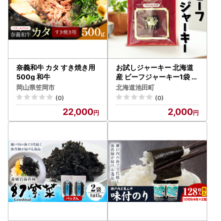
奈義和牛 カタ すき焼き用
お試しジャーキー 北海道
500g 和牛
産 ビーフジャーキー1袋 ジ
ャーキー つまみ おつまみ
岡山県笠岡市
北海道池田町
牛 牛肉 乾きもの ビーフ 北
(0)
(0)
海道 ポスト投函 最短翌日
22,000
2,000
発送