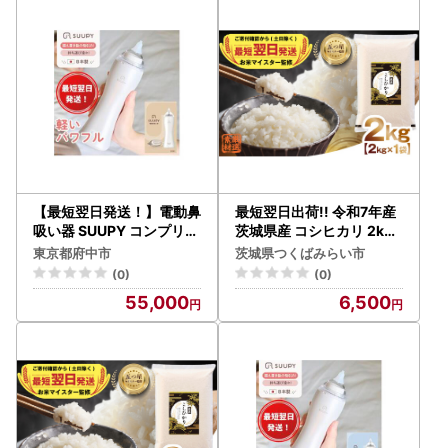
【最短翌日発送！】電動鼻
最短翌日出荷!! 令和7年産
吸い器 SUUPY コンプリー
茨城県産 コシヒカリ 2kg (
トセット（ACアダプター
2kg ×1袋) 五つ星 お米マ
東京都府中市
茨城県つくばみらい市
と専用Li-ion電池(専用充
イスター 監修
(0)
(0)
電器付き)の両方が付属）
55,000
6,500