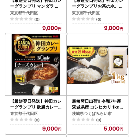
【最短翌日発送】神田カレ
【最短翌日発送】神田カレ
ーグランプリ マンダラ ビ
ーグランプリお茶の水、大
ーフマサラカレー 1セット
勝軒 復刻版カレー 1セット
東京都千代田区
東京都千代田区
(5個)【1186514】
(5個)【1186515】
(0)
(0)
9,000
9,000
【最短翌日発送】神田カレ
最短翌日出荷!! 令和7年産
ーグランプリ 欧風カレー
茨城県産 コシヒカリ 1kg (
ボンディ チーズカレー 1セ
1kg ×1袋) 五つ星 お米マイ
東京都千代田区
茨城県つくばみらい市
ット(5個)【1186511】
スター 監修
(0)
(0)
9,000
5,000