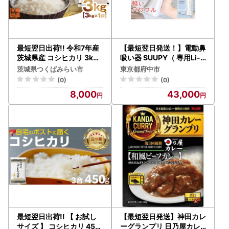
最短翌日出荷!! 令和7年産
【最短翌日発送！】電動鼻
茨城県産 コシヒカリ 3kg (
吸い器 SUUPY（ 専用Li-i
3kg ×1袋) 五つ星 お米マ
on電池・専用充電器付き
茨城県つくばみらい市
東京都府中市
イスター 監修
）
(0)
(0)
8,000
43,000
最短翌日出荷!! 【 お試し
【最短翌日発送】神田カレ
サイズ 】 コシヒカリ 450
ーグランプリ 日乃屋カレ