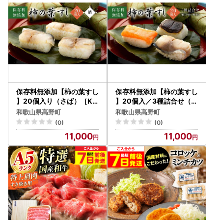
保存料無添加【柿の葉すし
保存料無添加【柿の葉すし
】20個入り（さば）［K
】20個入／3種詰合せ（鯖
W3］
12・鮭4・椎茸4）［KW1
和歌山県高野町
和歌山県高野町
］
(0)
(0)
11,000
11,000