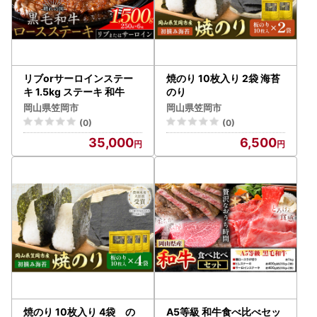
リブorサーロインステー
焼のり 10枚入り 2袋 海苔
キ 1.5kg ステーキ 和牛
のり
岡山県笠岡市
岡山県笠岡市
(0)
(0)
35,000
6,500
焼のり 10枚入り 4袋 の
A5等級 和牛食べ比べセッ