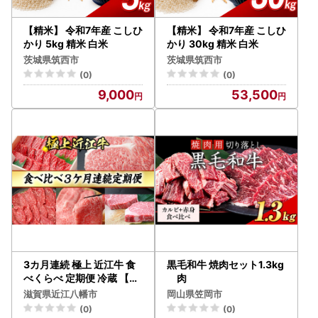
【精米】 令和7年産 こしひ
【精米】 令和7年産 こしひ
かり 5kg 精米 白米
かり 30kg 精米 白米
茨城県筑西市
茨城県筑西市
(0)
(0)
9,000
53,500
3カ月連続 極上 近江牛 食
黒毛和牛 焼肉セット1.3kg
べくらべ 定期便 冷蔵 【C
肉
B19W1】 焼肉 すき焼き し
滋賀県近江八幡市
岡山県笠岡市
ゃぶしゃぶ ヒレ ステーキ
(0)
(0)