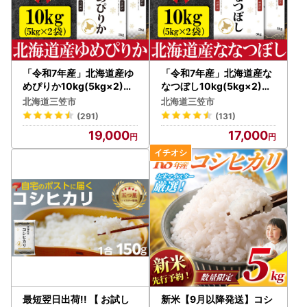
「令和7年産」北海道産ゆ
「令和7年産」北海道産な
めぴりか10kg(5kg×2)【
なつぼし10kg(5kg×2)【
特Aランク】米・食味鑑定
特Aランク】米・食味鑑定
北海道三笠市
北海道三笠市
士監修＜最短翌日発送＞【
士監修＜最短翌日発送＞【
(291)
(131)
1606120】
1606018】
19,000
17,000
最短翌日出荷!! 【 お試し
新米【9月以降発送】コシ