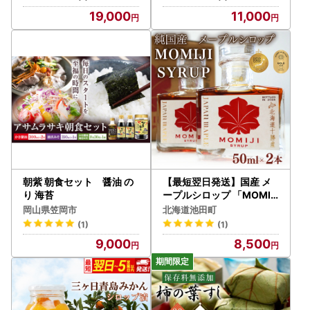
19,000
11,000
朝紫 朝食セット 醤油 の
【最短翌日発送】国産 メ
り 海苔
ープルシロップ 「MOMIJI
SYRUP」50ml×2本入り1
岡山県笠岡市
北海道池田町
00ml 北海道 十勝 モンド
(1)
(1)
セレクション金賞受賞 メ
9,000
8,500
ープル メイプル シロップ
純国産 国産 ジャパンフー
ドセレクショングランプリ
受賞！