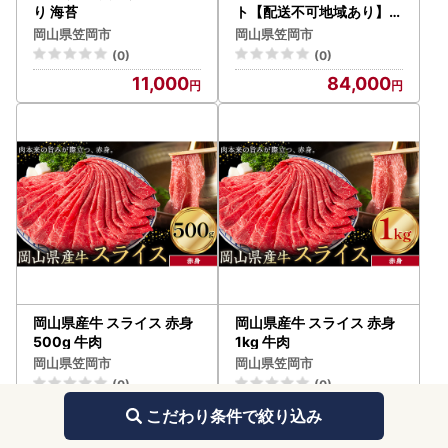
り 海苔
ト【配送不可地域あり】和
牛
岡山県笠岡市
岡山県笠岡市
(0)
(0)
11,000
84,000
岡山県産牛 スライス 赤身
岡山県産牛 スライス 赤身
500g 牛肉
1kg 牛肉
岡山県笠岡市
岡山県笠岡市
(0)
(0)
9,000
16,000
こだわり条件で絞り込み