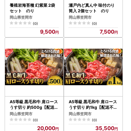
養殖岩海苔種 幻紫菜 2袋
瀬戸内ど真ん中 味付のり
セット のり
筒入 2個セット のり
岡山県笠岡市
岡山県笠岡市
(0)
(0)
9,500
7,500
A5等級 黒毛和牛 肩ロース
A5等級 黒毛和牛 肩ロース
うす切り 約500g【配送不
うす切り 約1kg【配送不可
可地域あり】牛肉
地域あり】牛肉
岡山県笠岡市
岡山県笠岡市
(0)
(0)
20,000
35,500