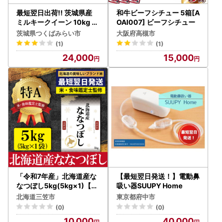
最短翌日出荷!! 茨城県産
和牛ビーフシチュー 5箱[A
ミルキークイーン 10kg (
OAI007] ビーフシチュー
5kg ×2)
茨城県つくばみらい市
大阪府高槻市
(1)
(1)
24,000
15,000
「令和7年産」北海道産な
【最短翌日発送！】電動鼻
なつぼし5kg(5kg×1)【特
吸い器SUUPY Home
Aランク】米・食味鑑定士
北海道三笠市
東京都府中市
監修＜最短翌日発送＞【1
(0)
(0)
606608】
10,000
40,000