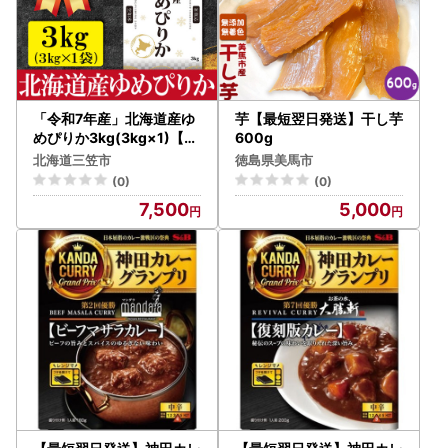
「令和7年産」北海道産ゆ
芋【最短翌日発送】干し芋
めぴりか3kg(3kg×1)【特
600g
Aランク】米・食味鑑定士
北海道三笠市
徳島県美馬市
監修＜最短翌日発送＞【1
(0)
(0)
607103】
7,500
5,000