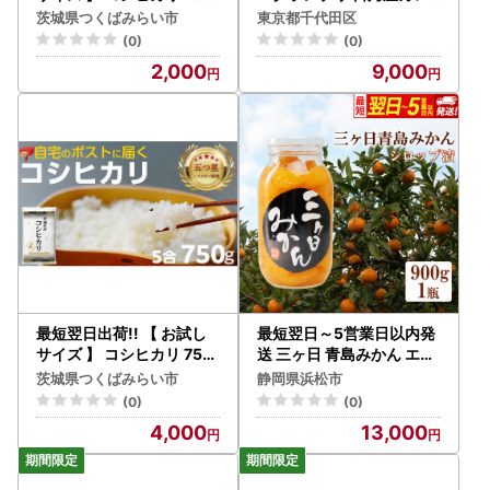
g (450g×1袋) 令和7年産
ー 和風ビーフカレー 1セッ
茨城県つくばみらい市
東京都千代田区
茨城県産 お試し ♪ 3合
ト(5個)【1186512】
(0)
(0)
2,000
9,000
最短翌日出荷!! 【 お試し
最短翌日～5営業日以内発
サイズ 】 コシヒカリ 750
送 三ヶ日 青島みかん エキ
g (750g×1袋) 令和7年産
ストラライト シロップ漬 1
茨城県つくばみらい市
静岡県浜松市
茨城県産 お試し ♪ 5合
本（900g×1本）【配送不
(0)
(0)
可：北海道・沖縄・離島】
4,000
13,000
加工食品 瓶詰 果物 フルー
ツ コク 甘味 人気 特大 手
作業 子供 大人 安心