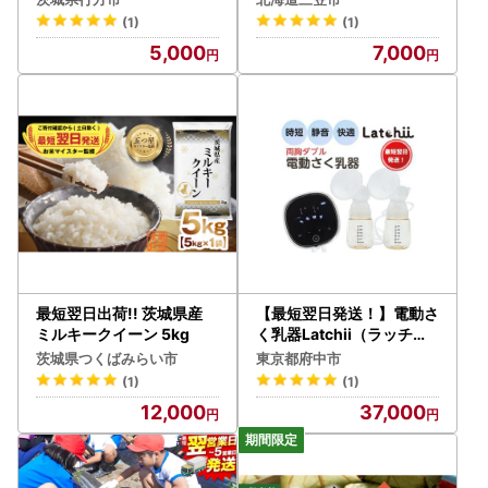
ス スピード 茨城県 行方市
監修＜最短翌日発送＞【1
(1)
(1)
(HE-5)
607203】
5,000
7,000
最短翌日出荷!! 茨城県産
【最短翌日発送！】電動さ
ミルキークイーン 5kg
く乳器Latchii（ラッチー
）
茨城県つくばみらい市
東京都府中市
(1)
(1)
12,000
37,000