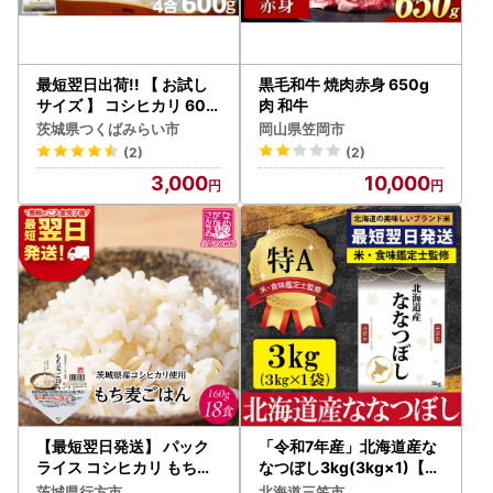
最短翌日出荷!! 【 お試し
黒毛和牛 焼肉赤身 650g
サイズ 】 コシヒカリ 600
肉 和牛
g (600g×1袋) 令和7年産
茨城県つくばみらい市
岡山県笠岡市
茨城県産 お試し ♪ 4合
(2)
(2)
3,000
10,000
【最短翌日発送】 パック
「令和7年産」北海道産な
ライス コシヒカリ もち麦
なつぼし3kg(3kg×1)【特
160g×18食｜パックライ
Aランク】米・食味鑑定士
茨城県行方市
北海道三笠市