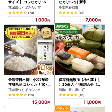
サイズ 】 コシヒカリ 150
ヒカリ5kg｜新米
g (150g×1袋) 令和７年産
茨城県つくばみらい市
千葉県香取市
茨城県産 お試し ♪ 1合
(73)
(13)
1,000
7,000
最短翌日出荷!! 令和7年産
保存料無添加【柿の葉すし
茨城県産 コシヒカリ 10kg
】20個入／4種詰合せ（鯖
( 5kg ×2袋)
8・鯛4・鮭4・椎茸4）［
茨城県つくばみらい市
和歌山県九度山町
KW2］
(10)
(10)
15,000
11,000