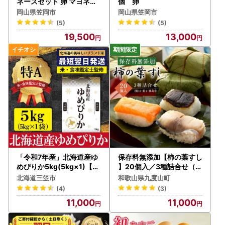
ネーズセット 卵 マヨネー
個 卵
ズ
岡山県笠岡市
岡山県笠岡市
(5)
(5)
19,500
13,000
「令和7年産」北海道産ゆ
保存料無添加【柿の葉すし
めぴりか5kg(5kg×1)【特
】20個入／3種詰合せ（鯖
Aランク】米・食味鑑定士
12・鮭4・椎茸4）［KW1
北海道三笠市
和歌山県九度山町
監修＜最短翌日発送＞【1
］
(4)
(3)
606508】
11,000
11,000