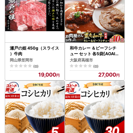
瀬戸の姫 450g（スライス
和牛カレー ＆ビーフシチ
）牛肉
ュー セット 各5袋[AOAI0
42] カレー
岡山県笠岡市
大阪府高槻市
(0)
(0)
19,000
27,000