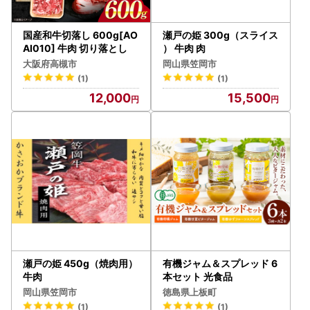
国産和牛切落し 600g[AO
瀬戸の姫 300g（スライス
AI010] 牛肉 切り落とし
） 牛肉 肉
大阪府高槻市
岡山県笠岡市
(1)
(1)
12,000
15,500
瀬戸の姫 450g（焼肉用）
有機ジャム＆スプレッド 6
牛肉
本セット 光食品
岡山県笠岡市
徳島県上板町
(1)
(1)