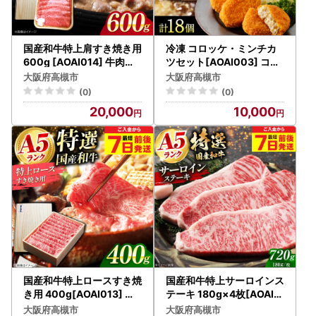
国産和牛特上肩すき焼き用
冷凍 コロッケ・ミンチカ
600g [AOAI014] 牛肉ロ
ツセット[AOAI003] コロ
ース
ッケ
大阪府高槻市
大阪府高槻市
(0)
(0)
20,000
10,000
国産和牛特上ロースすき焼
国産和牛特上サーロインス
き用 400g[AOAI013] 牛
テーキ 180g×4枚[AOAI0
肉ロース
12] ステーキ
大阪府高槻市
大阪府高槻市