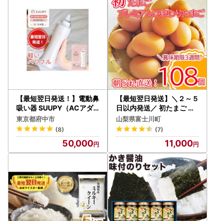
【最短翌日発送！】電動鼻
【最短翌日発送】＼２～５
吸い器 SUUPY（ACアダ
日以内発送／ 初たまご プ
プターセット）
レミアムひまわりたまご1
東京都府中市
山梨県富士川町
08個程度※破卵補償
(8)
(7)
50,000
11,000